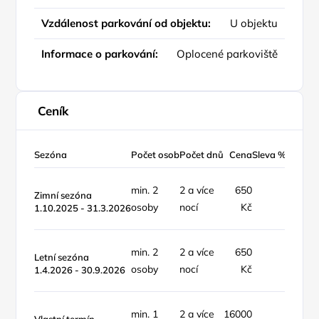
Vzdálenost parkování od objektu:
U objektu
Informace o parkování:
Oplocené parkoviště
Ceník
Sezóna
Počet osob
Počet dnů
Cena
Sleva %
Typ ce
min. 2
2 a více
650
osoba 
Zimní sezóna
osoby
nocí
Kč
noc
1.10.2025 - 31.3.2026
min. 2
2 a více
650
osoba 
Letní sezóna
osoby
nocí
Kč
noc
1.4.2026 - 30.9.2026
min. 1
2 a více
16000
objekt 