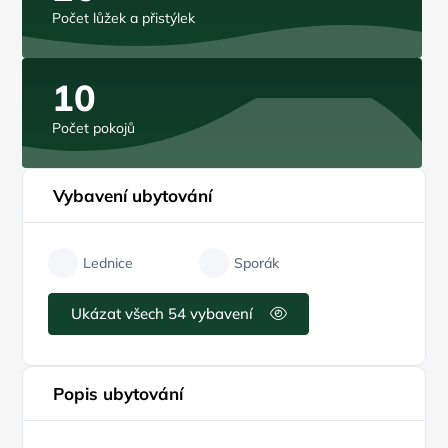
Počet lůžek a přistýlek
10
Počet pokojů
Vybavení ubytování
Lednice
Sporák
Ukázat všech 54 vybavení
Popis ubytování