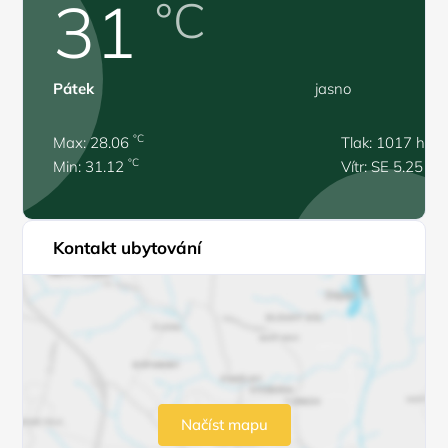
31
°C
Pátek
jasno
°C
Max: 28.06
Tlak: 1017 hPa
°C
Min: 31.12
Vítr: SE 5.25 m/
Kontakt ubytování
Načíst mapu