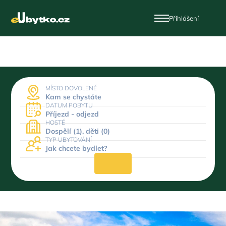
Přihlášení
MÍSTO DOVOLENÉ
Kam se chystáte
DATUM POBYTU
Příjezd - odjezd
HOSTÉ
Dospělí (1), děti (0)
TYP UBYTOVÁNÍ
Jak chcete bydlet?