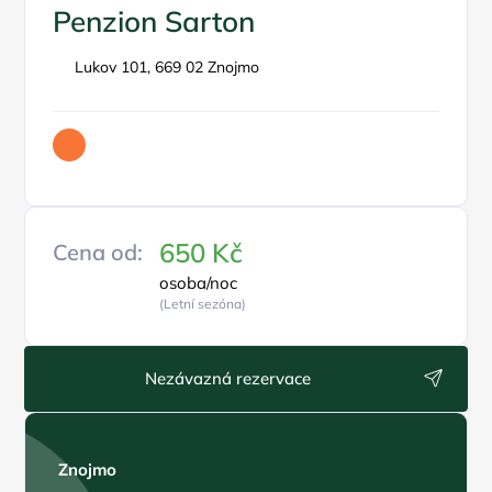
Penzion Sarton
Lukov 101, 669 02 Znojmo
650 Kč
Cena od:
osoba/noc
(Letní sezóna)
Nezávazná rezervace
Znojmo