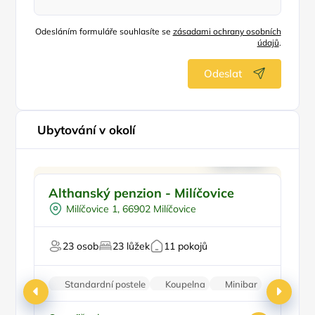
Odesláním formuláře souhlasíte se
zásadami ochrany osobních
údajů
.
Odeslat
Ubytování v okolí
Ve městě/obci
P
Althanský penzion - Milíčovice
U
Snídaně
Milíčovice 1, 66902 Milíčovice
Pro turisty
23 osob
23 lůžek
11 pokojů
Pr
Standardní postele
Koupelna
Minibar
Parkování zdarma