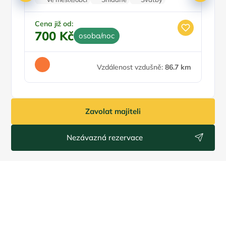
Worshopy/školení
Firemní akce/teambuilding
Cena již od:
Ce
700 Kč
1
osoba/noc
Vzdálenost vzdušně:
86.7 km
Zavolat majiteli
Nezávazná rezervace