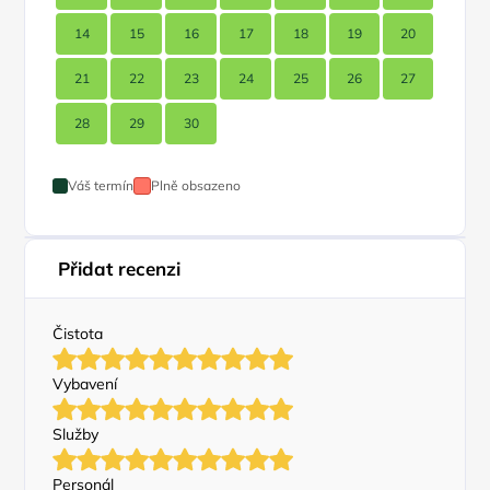
14
15
16
17
18
19
20
21
22
23
24
25
26
27
28
29
30
Váš termín
Plně obsazeno
Přidat recenzi
Čistota
Vybavení
Služby
Personál