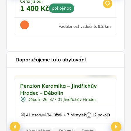
Cena již od:
1 400 Kč
pokoj/noc
Ce
6
Vzdálenost vzdušně:
9.2 km
Doporučujeme tato ubytování
Pro rodiny s dětmi
Doporučujeme
Pr
Penzion Keramika – Jindřichův
U
Venkovní bazén
D
Hradec – Děbolín
Pro skupiny
Děbolín 26, 377 01 Jindřichův Hradec
Sauna
Pro svatby a oslavy
Pr
41 osob
34 lůžek + 7 přistýlek
12 pokojů
Ve městě/obci
Snídaně
Svatby