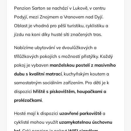
Penzion Sarton se nachází v Lukově, v centru
Podyjí, mezi Znojmem a Vranovem nad Dyjí.
Oblast je vhodná pro pěší turistiku, cyklistiku a
jízdu na koni díky husté síti značených tras.
Nabízíme ubytování ve dvoulůžkových a
třílůžkových pokojích s možností přistýlky. Každý
pokoj je vybaven
manželskou postelí z masivního
dubu s kvalitní matrací
, kuchyňským koutem a
samostatným sociálním zařízením. Pro děti je k
dispozici
hřiště s pískovištěm, houpačkami a
prolézačkami
.
Hosté mají k dispozici
uzavřené parkoviště
a
cyklisté mohou využít
uzamykatelnou úschovnu
kol
. Celý penzion je pokryt
WIFI signálem
.