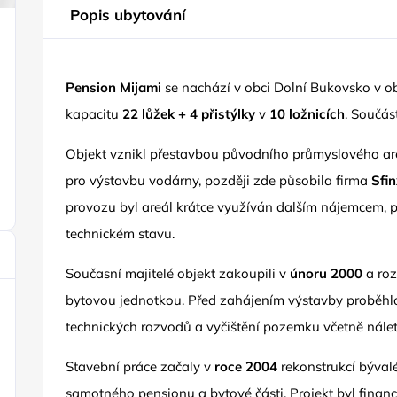
Popis ubytování
Pension Mijami
se nachází v obci Dolní Bukovsko v ob
kapacitu
22 lůžek + 4 přistýlky
v
10 ložnicích
. Součás
Objekt vznikl přestavbou původního průmyslového areá
pro výstavbu vodárny, později zde působila firma
Sfin
provozu byl areál krátce využíván dalším nájemcem, p
technickém stavu.
Současní majitelé objekt zakoupili v
únoru 2000
a roz
bytovou jednotkou. Před zahájením výstavby proběhlo
technických rozvodů a vyčištění pozemku včetně nálet
Stavební práce začaly v
roce 2004
rekonstrukcí býval
samotného pensionu a bytové části. Projekt byl financ