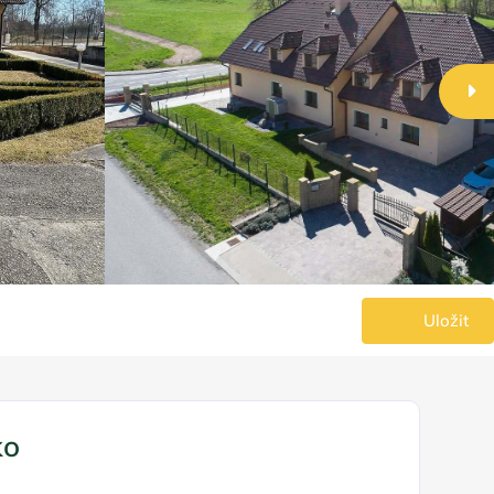
Uložit
ko