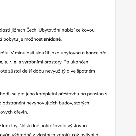
lasti Jižních Čech. Ubytování nabízí celkovou
tí pobytu je možnost
snídaně
.
lu. V minulosti sloužil jako ubytovna a kanceláře
x, s. r. o.
s výrobními prostory. Po ukončení
oté zůstal delší dobu nevyužitý a ve špatném
hodli se pro jeho kompletní přestavbu na pension s
 odstranění nevyhovujících budov, starých
ových dřevin.
é kotelny. Následně pokračovala výstavba
ován výhradně z vlastních zdrojů, což ovlivnilo