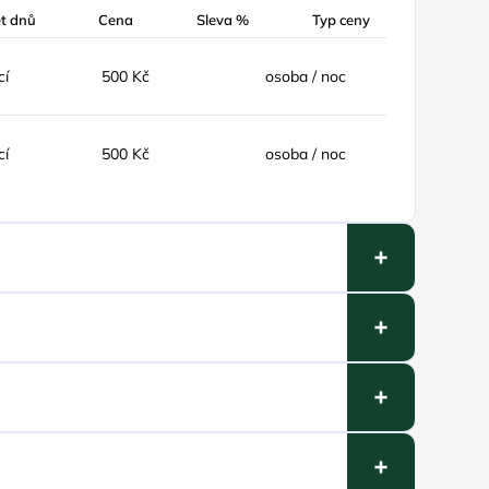
t dnů
Cena
Sleva %
Typ ceny
cí
500 Kč
osoba / noc
cí
500 Kč
osoba / noc