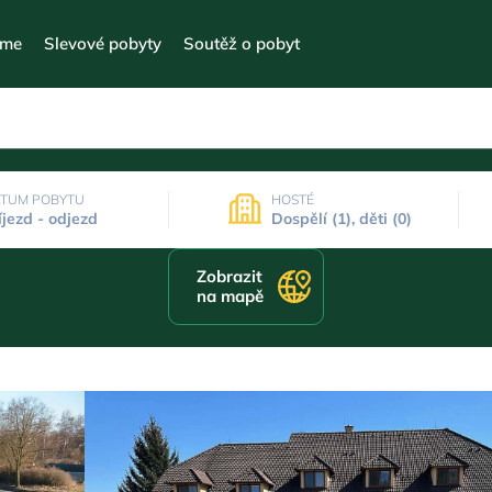
eme
Slevové pobyty
Soutěž o pobyt
TUM POBYTU
HOSTÉ
íjezd - odjezd
Dospělí (1), děti (0)
Zobrazit
na mapě