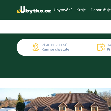
Ubytování
Kraje
Doporučuj
MÍSTO DOVOLENÉ
DA
Kam se chystáte
Př