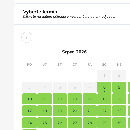
Vyberte termín
Klikněte na datum příjezdu a následně na datum odjezdu.
‹
Srpen 2026
PO
ÚT
ST
ČT
PÁ
SO
NE
1
2
3
4
5
6
7
8
9
10
11
12
13
14
15
16
17
18
19
20
21
22
23
24
25
26
27
28
29
30