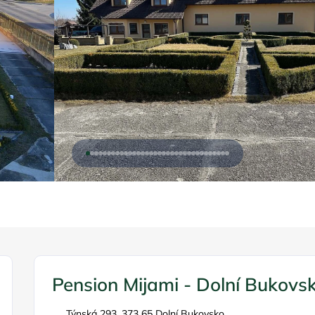
Pension Mijami - Dolní Bukovs
Týnská 293, 373 65 Dolní Bukovsko