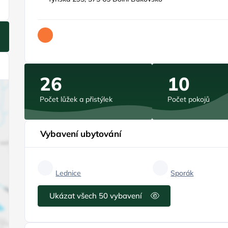
26
10
Počet lůžek a přistýlek
Počet pokojů
Vybavení ubytování
Lednice
Sporák
Ukázat všech 50 vybavení