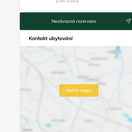
(Letní sezóna)
Nezávazná rezervace
Kontakt ubytování
Načíst mapu