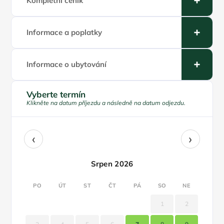
Kompletní ceník
Informace a poplatky
Informace o ubytování
Vyberte termín
Klikněte na datum příjezdu a následně na datum odjezdu.
‹
›
Srpen 2026
PO
ÚT
ST
ČT
PÁ
SO
NE
1
2