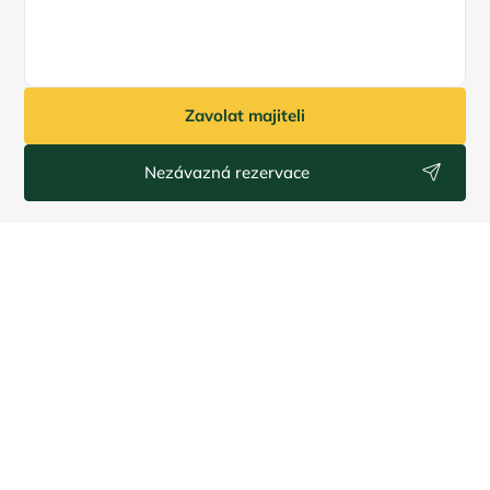
Zavolat majiteli
Nezávazná rezervace