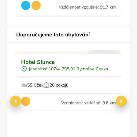
Vzdálenost vzdušně:
91.7 km
Doporučujeme tato ubytování
Doporučujeme
Hotel Slunce
H
Jesenická 107/4, 795 01 Rýmařov, Česko
Pr
P
55 lůžek
20 pokojů
Pr
Vzdálenost vzdušně:
9.6 km
Ce
1