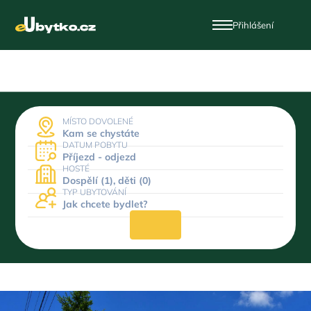
Přihlášení
MÍSTO DOVOLENÉ
Kam se chystáte
DATUM POBYTU
Příjezd - odjezd
HOSTÉ
Dospělí (1), děti (0)
TYP UBYTOVÁNÍ
Jak chcete bydlet?