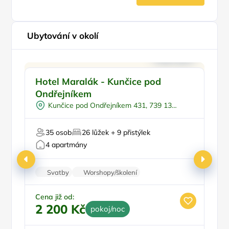
Ubytování v okolí
Polopenze
Hotel Maralák - Kunčice pod
H
Plná penze
Ondřejníkem
Masáže
Kunčice pod Ondřejníkem 431, 739 13
Pro svatby a oslavy
Kunčice pod Ondřejníkem
Bezbariérový vstup
Be
35 osob
26 lůžek + 9 přistýlek
4 apartmány
Ce
Svatby
Worshopy/školení
8
Audiotechnika
Projekční plátno
Firemní akce/teambuilding
Cena již od:
2 200 Kč
pokoj/noc