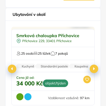
Ubytování v okolí
Pro rodiny s dětmi
Smrková chaloupka Příchovice
C
Pro skupiny
Příchovice 229, 33401 Příchovice
Pro turisty
Na horách
Pr
25 osob
25 lůžek
7 pokojů
Pro majitele mazlíčků
P
Kuchyně
Standardní postele
Koupelna
Nekuřácký objekt
Parkování zdarma
Cena již od:
Ce
34 000 Kč
4
objekt/týden
Vzdálenost vzdušně:
97 km