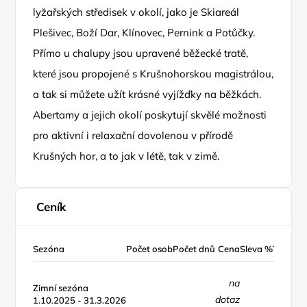
lyžařských středisek v okolí, jako je Skiareál
Plešivec, Boží Dar, Klínovec, Pernink a Potůčky.
Přímo u chalupy jsou upravené běžecké tratě,
které jsou propojené s Krušnohorskou magistrálou,
a tak si můžete užít krásné vyjížďky na běžkách.
Abertamy a jejich okolí poskytují skvělé možnosti
pro aktivní i relaxační dovolenou v přírodě
Krušných hor, a to jak v létě, tak v zimě.
Ceník
Sezóna
Počet osob
Počet dnů
Cena
Sleva %
Typ cen
na
Zimní sezóna
dotaz
1.10.2025 - 31.3.2026