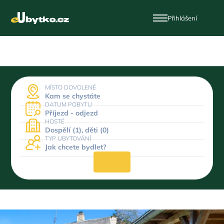
Přihlášení
MÍSTO DOVOLENÉ
Kam se chystáte
DATUM POBYTU
Příjezd - odjezd
HOSTÉ
Dospělí (1), děti (0)
TYP UBYTOVÁNÍ
Jak chcete bydlet?