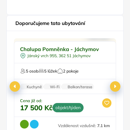
Doporučujeme tato ubytování
Pro rodiny s dětmi
Doporučujeme
Chalupa Pomněnka - Jáchymov
C
Pro skupiny
Jánský vrch 955, 362 51 Jáchymov
Venkovní gril
P
U sjezdovky
5 osob
5 lůžek
2 pokoje
Pro majitele mazlíčků
Pr
Kuchyně
Wi-Fi
Balkon/terasa
Na horách
Parkování zdarma
Cena již od:
Ce
17 500 Kč
1
objekt/týden
Vzdálenost vzdušně:
7.1 km