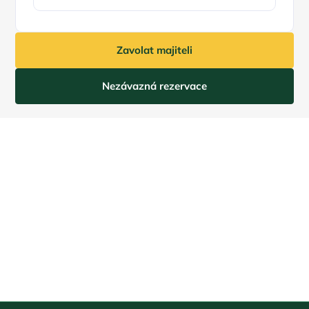
Zavolat majiteli
Nezávazná rezervace