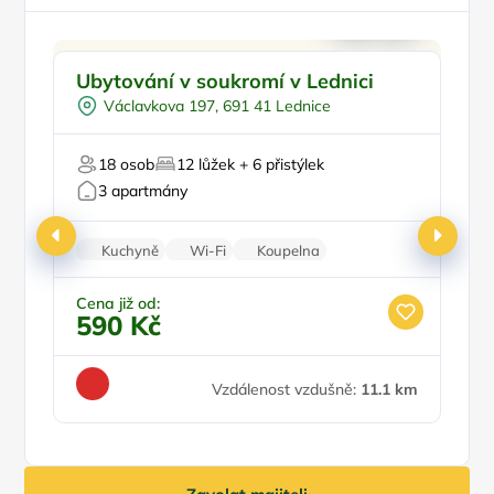
Pro rodiny s dětmi
Doporučujeme
P
Ubytování v soukromí v Lednici
M
Pro dva
S
Václavkova 197, 691 41 Lednice
Venkovní bazén
Vinný sklípek
Pr
18 osob
12 lůžek + 6 přistýlek
Pro milovníky historie
3 apartmány
Kuchyně
Wi-Fi
Koupelna
Balkon/terasa
Parkování zdarma
Cena již od:
Ce
590 Kč
3
Vzdálenost vzdušně:
11.1 km