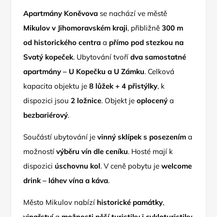
Apartmány Koněvova
se nachází ve městě
Mikulov v Jihomoravském kraji
, přibližně
300 m
od historického centra
a
přímo pod stezkou na
Svatý kopeček
. Ubytování tvoří
dva samostatné
apartmány – U Kopečku a U Zámku
. Celková
kapacita objektu je
8 lůžek + 4 přistýlky
, k
dispozici jsou
2 ložnice
. Objekt je
oplocený
a
bezbariérový
.
Součástí ubytování je
vinný sklípek s posezením
a
možností
výběru vín dle ceníku
. Hosté mají k
dispozici
úschovnu kol
. V ceně pobytu je
welcome
drink – láhev vína a káva
.
Město Mikulov nabízí
historické památky
,
vinařství
a
možnosti pěší turistiky i cykloturistiky