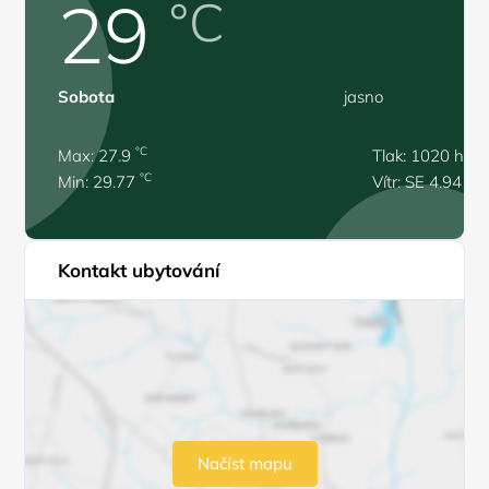
29
°C
Sobota
jasno
°C
Max: 27.9
Tlak: 1020 hPa
°C
Min: 29.77
Vítr: SE 4.94 m/
Kontakt ubytování
Načíst mapu