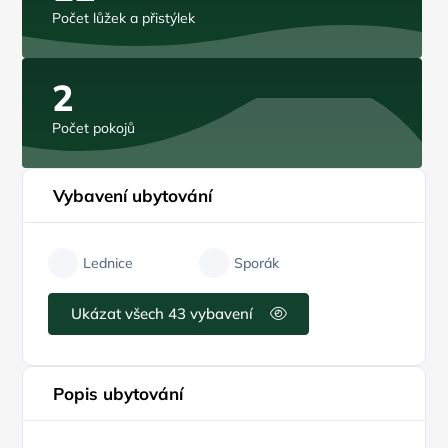
Počet lůžek a přistýlek
2
Počet pokojů
Vybavení ubytování
Lednice
Sporák
Ukázat všech 43 vybavení
Popis ubytování