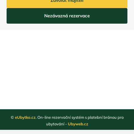
Zavolat majiteli
Nezávazná rezervace
©
eUbytko.cz
. On-line rezervační systém s platební bránou pro
ubytování -
Ubyweb.cz
Registrace ubytovatelů