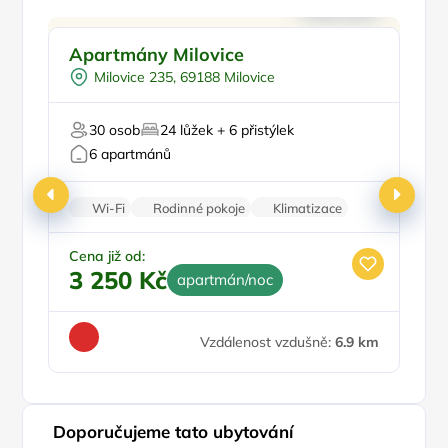
Pro rodiny s dětmi
Doporučujeme
Apartmány Milovice
Sk
Venkovní bazén
Milovice 235, 69188 Milovice
Pro skupiny
Pro cyklisty
30 osob
24 lůžek + 6 přistýlek
Pro milovníky vína
Pr
6 apartmánů
Wi-Fi
Rodinné pokoje
Klimatizace
Vinotéka
Kamerový systém
Ce
3
Cena již od:
3 250 Kč
apartmán/noc
Vzdálenost vzdušně:
6.9 km
Doporučujeme tato ubytování