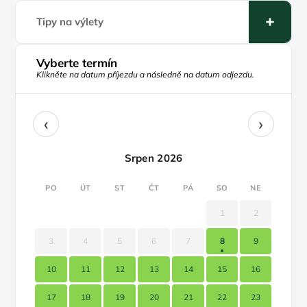
Tipy na výlety
Vyberte termín
Klikněte na datum příjezdu a následně na datum odjezdu.
‹
›
Srpen 2026
PO
ÚT
ST
ČT
PÁ
SO
NE
1
2
3
4
5
6
7
8
9
10
11
12
13
14
15
16
17
18
19
20
21
22
23