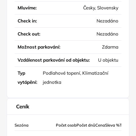
Mluvíme:
Česky, Slovensky
Check in:
Nezadáno
Check out:
Nezadáno
Možnost parkování:
Zdarma
Vzdálenost parkování od objektu:
U objektu
Typ
Podlahové topení, Klimatizační
vytápění:
jednotka
Ceník
Sezóna
Počet osob
Počet dnů
Cena
Sleva %
Typ ceny