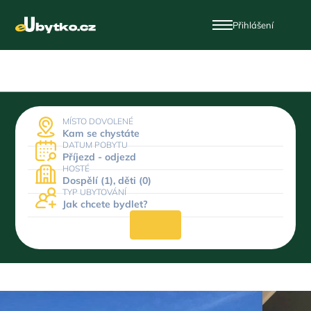
Přihlášení
MÍSTO DOVOLENÉ
Kam se chystáte
DATUM POBYTU
Příjezd - odjezd
HOSTÉ
Dospělí (1), děti (0)
TYP UBYTOVÁNÍ
Jak chcete bydlet?