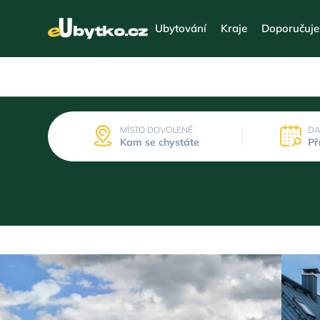
Ubytování
Kraje
Doporučuj
MÍSTO DOVOLENÉ
DA
Kam se chystáte
Př