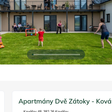
Apartmány Dvě Zátoky - Ková
Kovářov 48, 382 26 Kovářov