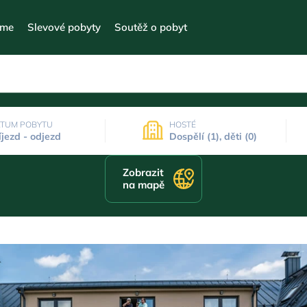
eme
Slevové pobyty
Soutěž o pobyt
TUM POBYTU
HOSTÉ
íjezd - odjezd
Dospělí (1), děti (0)
Zobrazit
na mapě