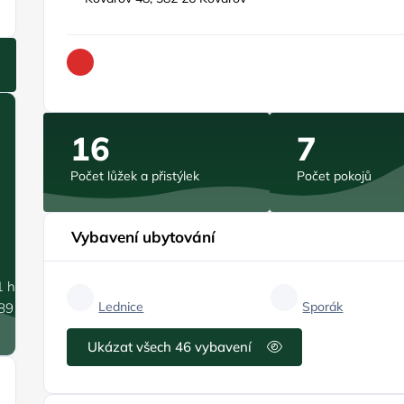
16
7
Počet lůžek a přistýlek
Počet pokojů
Vybavení ubytování
1 hPa
Lednice
Sporák
.89 m/s
Ukázat všech 46 vybavení