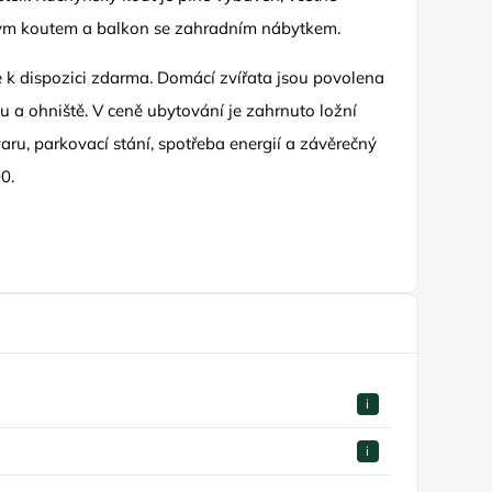
vým koutem a balkon se zahradním nábytkem.
 k dispozici zdarma. Domácí zvířata jsou povolena
nu a ohniště. V ceně ubytování je zahrnuto ložní
varu, parkovací stání, spotřeba energií a závěrečný
0.
i
i