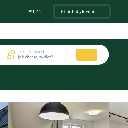
Přidat ubytování
Přihlášení
TYP UBYTOVÁNÍ
Jak chcete bydlet?