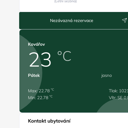
(Letní sezóna)
Nezávazná rezervace
Kovářov
23
°C
Pátek
jasno
°C
Max: 22.78
Tlak: 102
°C
Min: 22.78
Vítr: SE 0
Kontakt ubytování