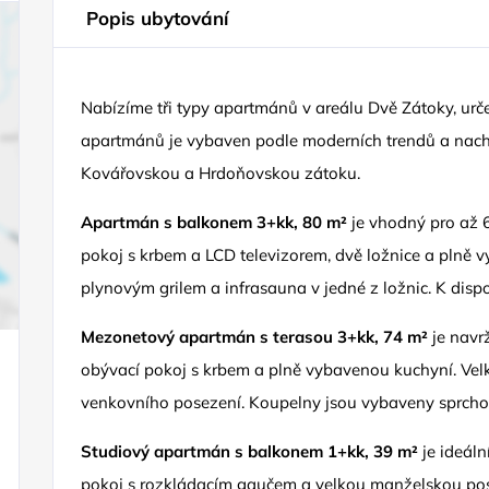
Popis ubytování
Nabízíme tři typy apartmánů v areálu Dvě Zátoky, urč
apartmánů je vybaven podle moderních trendů a nachá
Kovářovskou a Hrdoňovskou zátoku.
Apartmán s balkonem 3+kk, 80 m²
je vhodný pro až 
pokoj s krbem a LCD televizorem, dvě ložnice a plně 
plynovým grilem a infrasauna v jedné z ložnic. K disp
Mezonetový apartmán s terasou 3+kk, 74 m²
je navr
obývací pokoj s krbem a plně vybavenou kuchyní. Vel
venkovního posezení. Koupelny jsou vybaveny sprcho
Studiový apartmán s balkonem 1+kk, 39 m²
je ideál
pokoj s rozkládacím gaučem a velkou manželskou post