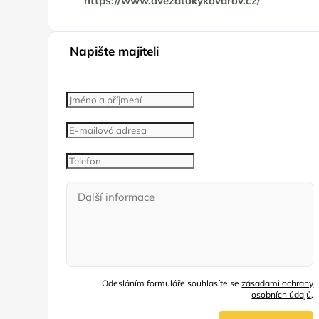
https://www.dvezatokykovarov.cz/
Napište majiteli
Odesláním formuláře souhlasíte se
zásadami ochrany
osobních údajů
.