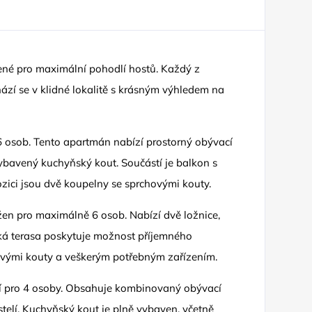
ené pro maximální pohodlí hostů. Každý z
zí se v klidné lokalitě s krásným výhledem na
6 osob. Tento apartmán nabízí prostorný obývací
vybavený kuchyňský kout. Součástí je balkon s
ozici jsou dvě koupelny se sprchovými kouty.
žen pro maximálně 6 osob. Nabízí dvě ložnice,
ká terasa poskytuje možnost příjemného
vými kouty a veškerým potřebným zařízením.
ní pro 4 osoby. Obsahuje kombinovaný obývací
elí. Kuchyňský kout je plně vybaven, včetně