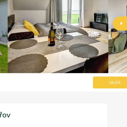
Uložit
řov