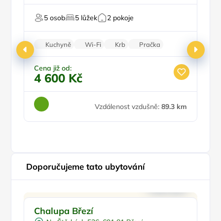
Pro majitele mazlíčků
Pr
5 osob
5 lůžek
2 pokoje
Kl
Kuchyně
Wi-Fi
Krb
Pračka
Parkování zdarma
Cena již od:
Ce
4 600 Kč
3
Vzdálenost vzdušně:
89.3 km
Doporučujeme tato ubytování
Vnitřní bazén
Doporučujeme
Chalupa Březí
M
Venkovní bazén