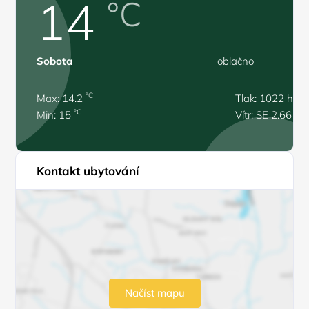
14
°C
Sobota
oblačno
°C
Max: 14.2
Tlak: 1022 hPa
°C
Min: 15
Vítr: SE 2.66 m/
Kontakt ubytování
Načíst mapu