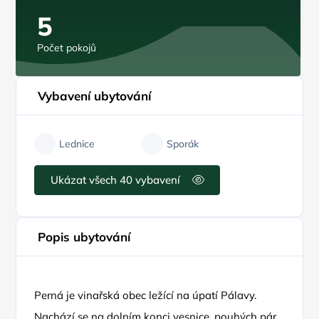
5
Počet pokojů
Vybavení ubytování
Lednice
Sporák
Ukázat všech 40 vybavení
Popis ubytování
Perná je vinařská obec ležící na úpatí Pálavy.
Nachází se na dolním konci vesnice, pouhých pár