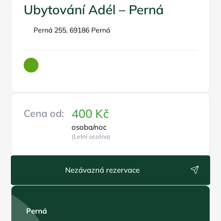
Ubytování Adél – Perná
Perná 255, 69186 Perná
400 Kč
Cena od:
osoba/noc
(Letní sezóna)
Nezávazná rezervace
Perná