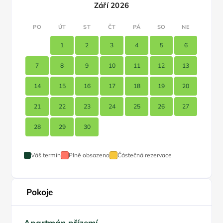
Září 2026
PO
ÚT
ST
ČT
PÁ
SO
NE
1
2
3
4
5
6
7
8
9
10
11
12
13
14
15
16
17
18
19
20
21
22
23
24
25
26
27
28
29
30
Váš termín
Plně obsazeno
Částečná rezervace
Pokoje
Apartmán přízemí