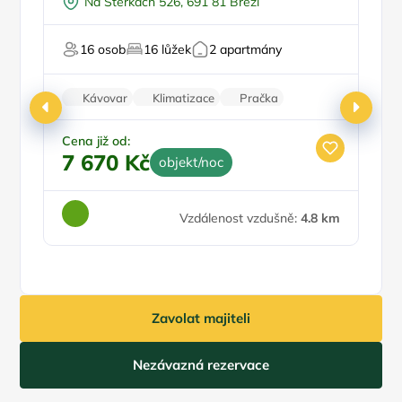
p
Na Štěrkách 526, 691 81 Březí
Vířivka
Sauna
16 osob
16 lůžek
2 apartmány
Pro milovníky vína
Fi
Kávovar
Klimatizace
Pračka
Sušička
Vinotéka
Cena již od:
7 670 Kč
objekt/noc
Ce
1
Vzdálenost vzdušně:
4.8 km
Zavolat majiteli
Nezávazná rezervace