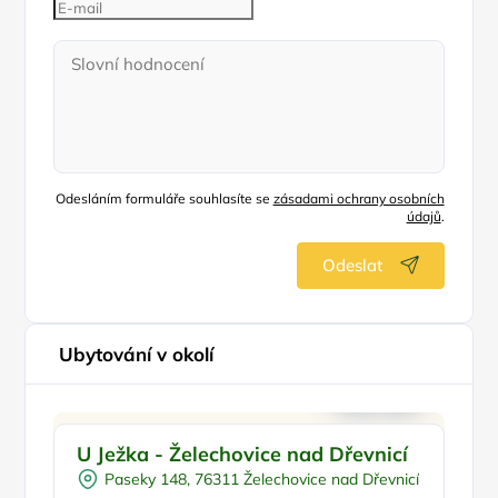
Odesláním formuláře souhlasíte se
zásadami ochrany osobních
údajů
.
Odeslat
Ubytování v okolí
Na samotě
U Ježka - Želechovice nad Dřevnicí
G
V lese
N
Paseky 148, 76311 Želechovice nad Dřevnicí
Pro milovníky přírody