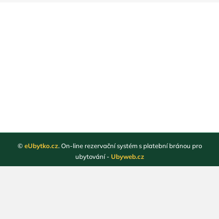
©
eUbytko.cz
. On-line rezervační systém s platební bránou pro
ubytování -
Ubyweb.cz
Registrace ubytovatelů
Webové stránky ubytování
Magazín
Obchodní podmínky