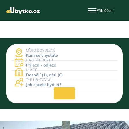
Přihlášení
MÍSTO DOVOLENÉ
Kam se chystáte
DATUM POBYTU
Příjezd - odjezd
HOSTÉ
Dospělí (1), děti (0)
TYP UBYTOVÁNÍ
Jak chcete bydlet?