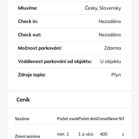
Mluvíme:
Česky, Slovensky
Check in:
Nezadáno
Check out:
Nezadáno
Možnost parkování:
Zdarma
Vzdálenost parkování od objektu:
U objektu
Zdroje tepla:
Plyn
Ceník
Sezóna
Počet osob
Počet dnů
Cena
Sleva %
Typ ceny
min. 1
1 a více
400
osoba /
Zimní sezóna