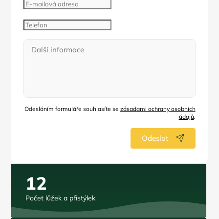
Odesláním formuláře souhlasíte se
zásadami ochrany osobních
údajů
.
Odeslat
12
Počet lůžek a přistýlek