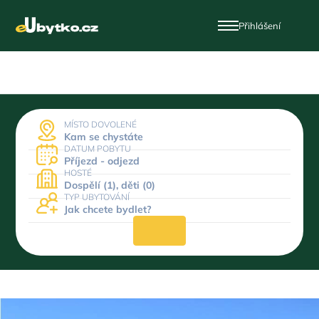
Přihlášení
MÍSTO DOVOLENÉ
Kam se chystáte
DATUM POBYTU
Příjezd - odjezd
HOSTÉ
Dospělí (1), děti (0)
TYP UBYTOVÁNÍ
Jak chcete bydlet?