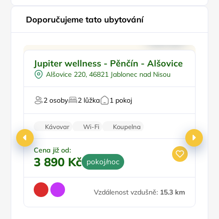
Doporučujeme tato ubytování
Pro dva
Doporučujeme
Jupiter wellness - Pěnčín - Alšovice
P
Vířivka
Ji
Alšovice 220, 46821 Jablonec nad Nisou
Sauna
U 
Pro relaxaci
2 osoby
2 lůžka
1 pokoj
Kávovar
Wi-Fi
Koupelna
Balkon/terasa
Klimatizace
Cena již od:
3 890 Kč
pokoj/noc
Ce
3
Vzdálenost vzdušně:
15.3 km