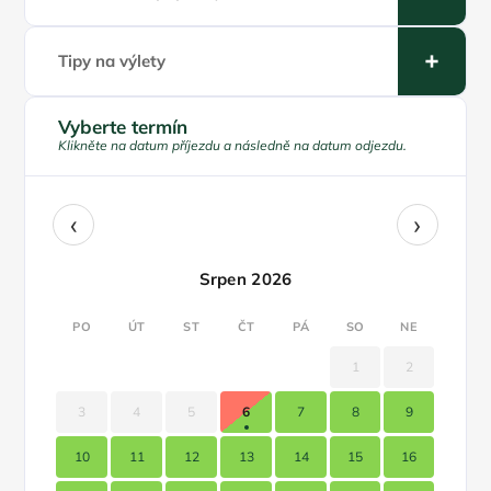
Tipy na výlety
Vyberte termín
Klikněte na datum příjezdu a následně na datum odjezdu.
‹
›
Srpen 2026
PO
ÚT
ST
ČT
PÁ
SO
NE
1
2
3
4
5
6
7
8
9
10
11
12
13
14
15
16