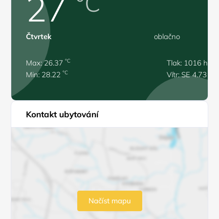
27
°C
Čtvrtek
oblačno
°C
Max: 26.37
Tlak: 1016 hPa
°C
Min: 28.22
Vítr: SE 4.73 m/
Kontakt ubytování
Načíst mapu