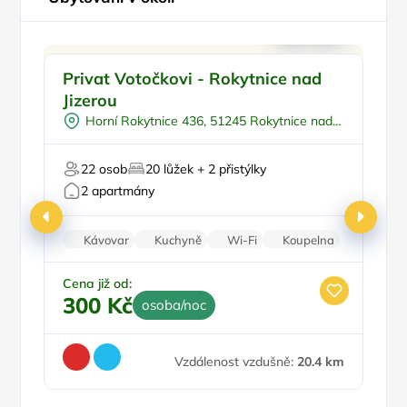
Venkovní bazén
Doporučujeme
P
Privat Votočkovi - Rokytnice nad
A
Sauna
Jizerou
N
U lyžařského střediska
Horní Rokytnice 436, 51245 Rokytnice nad
U sjezdovky
Jizerou
Pr
22 osob
20 lůžek + 2 přistýlky
2 apartmány
Kávovar
Kuchyně
Wi-Fi
Koupelna
Sprchový kout
Ce
6
Cena již od:
300 Kč
osoba/noc
Vzdálenost vzdušně:
20.4 km