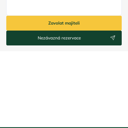
Zavolat majiteli
Nezávazná rezervace