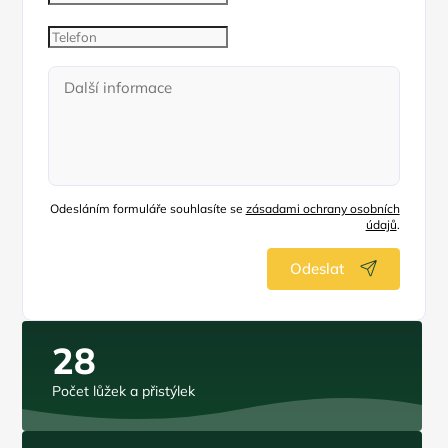
Odesláním formuláře souhlasíte se
zásadami ochrany osobních
údajů
.
Odeslat
28
Počet lůžek a přistýlek