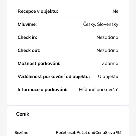
Recepce v objektu:
Ne
Mluvíme:
Česky, Slovensky
Check in:
Nezadáno
Check out:
Nezadáno
Možnost parkování:
Zdarma
Vzdálenost parkování od objektu:
U objektu
Informace o parkování:
Hlídané parkoviště
Ceník
Sezóna
Počet osob
Počet dnů
Cena
Sleva %
Typ ceny