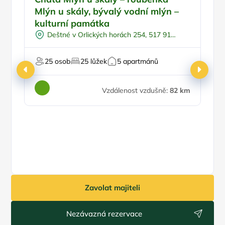
Mlýn u skály, bývalý vodní mlýn –
kulturní památka
Deštné v Orlických horách 254, 517 91
Deštné v Orlických horách
25 osob
25 lůžek
5 apartmánů
Ce
Vzdálenost vzdušně:
82 km
4
Zavolat majiteli
Nezávazná rezervace