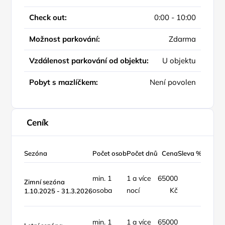
Check out:
0:00 - 10:00
Možnost parkování:
Zdarma
Vzdálenost parkování od objektu:
U objektu
Pobyt s mazlíčkem:
Není povolen
Ceník
Sezóna
Počet osob
Počet dnů
Cena
Sleva %
Typ ce
min. 1
1 a více
65000
objekt 
Zimní sezóna
osoba
nocí
Kč
týden
1.10.2025 - 31.3.2026
min. 1
1 a více
65000
objekt 