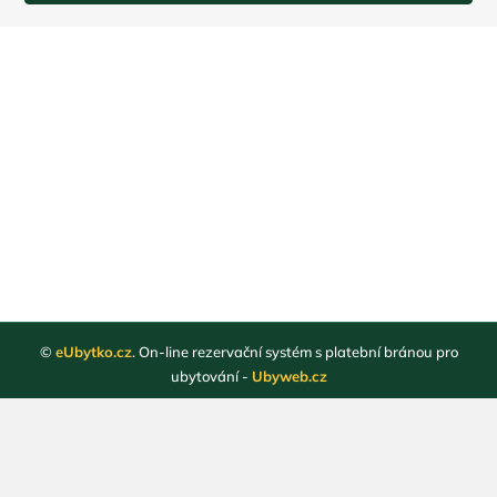
©
eUbytko.cz
. On-line rezervační systém s platební bránou pro
ubytování -
Ubyweb.cz
Registrace ubytovatelů
Webové stránky ubytování
Magazín