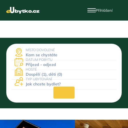
Přihlášení
MÍSTO DOVOLENÉ
Kam se chystáte
DATUM POBYTU
Příjezd - odjezd
HOSTÉ
Dospělí (1), děti (0)
TYP UBYTOVÁNÍ
Jak chcete bydlet?