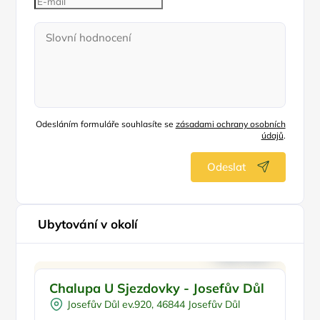
Odesláním formuláře souhlasíte se
zásadami ochrany osobních
údajů
.
Odeslat
Ubytování v okolí
Pro cyklisty
Doporučujeme
Chalupa U Sjezdovky - Josefův Důl
W
Pro sportovce
Š
Josefův Důl ev.920, 46844 Josefův Důl
U lesa