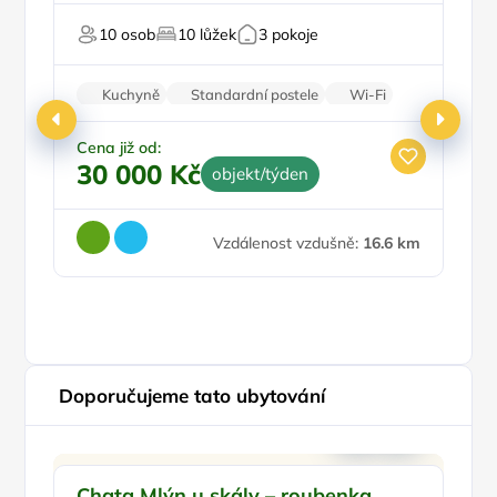
U sjezdovky
10 osob
10 lůžek
3 pokoje
U 
Kuchyně
Standardní postele
Wi-Fi
Koupelna
Parkování zdarma
Cena již od:
30 000 Kč
objekt/týden
Ce
4
Vzdálenost vzdušně:
16.6 km
Doporučujeme tato ubytování
Doporučujeme
Pr
Chata Mlýn u skály – roubenka
C