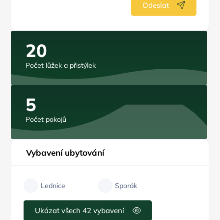
Odeslat
20
Počet lůžek a přistýlek
5
Počet pokojů
Vybavení ubytování
Lednice
Sporák
Ukázat všech 42 vybavení