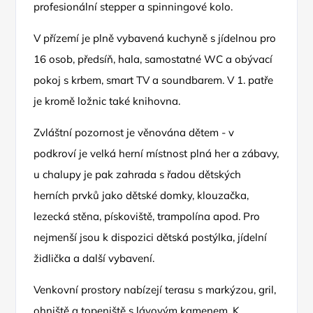
profesionální stepper a spinningové kolo.
V přízemí je plně vybavená kuchyně s jídelnou pro
16 osob, předsíň, hala, samostatné WC a obývací
pokoj s krbem, smart TV a soundbarem. V 1. patře
je kromě ložnic také knihovna.
Zvláštní pozornost je věnována dětem - v
podkroví je velká herní místnost plná her a zábavy,
u chalupy je pak zahrada s řadou dětských
herních prvků jako dětské domky, klouzačka,
lezecká stěna, pískoviště, trampolína apod. Pro
nejmenší jsou k dispozici dětská postýlka, jídelní
židlička a další vybavení.
Venkovní prostory nabízejí terasu s markýzou, gril,
ohniště a topeniště s lávovým kamenem. K