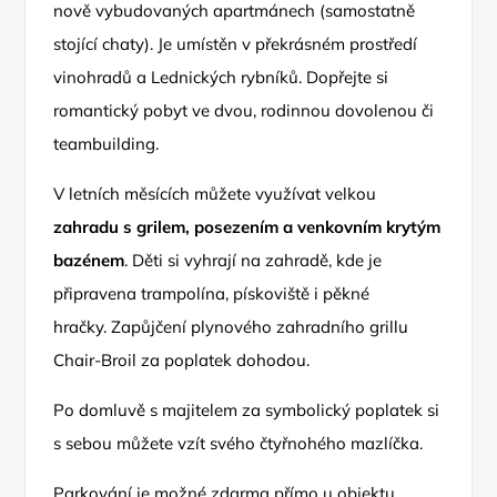
nově vybudovaných apartmánech (samostatně
stojící chaty). Je umístěn v překrásném prostředí
vinohradů a Lednických rybníků. Dopřejte si
romantický pobyt ve dvou, rodinnou dovolenou či
teambuilding.
V letních měsících můžete využívat velkou
zahradu s grilem, posezením a venkovním krytým
bazénem
. Děti si vyhrají na zahradě, kde je
připravena trampolína, pískoviště i pěkné
hračky. Zapůjčení plynového zahradního grillu
Chair-Broil za poplatek dohodou.
Po domluvě s majitelem za symbolický poplatek si
s sebou můžete vzít svého čtyřnohého mazlíčka.
Parkování je možné zdarma přímo u objektu.