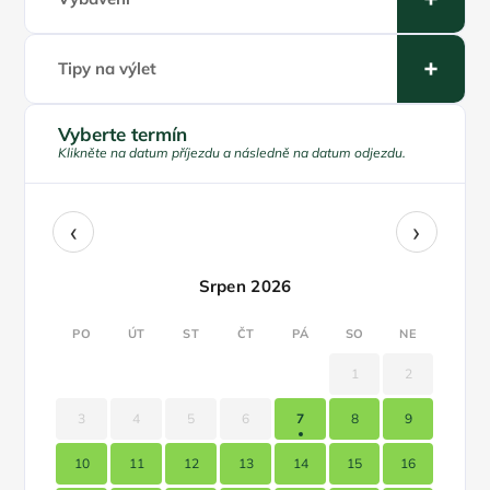
Tipy na výlet
Vyberte termín
Klikněte na datum příjezdu a následně na datum odjezdu.
‹
›
Srpen 2026
PO
ÚT
ST
ČT
PÁ
SO
NE
1
2
3
4
5
6
7
8
9
10
11
12
13
14
15
16