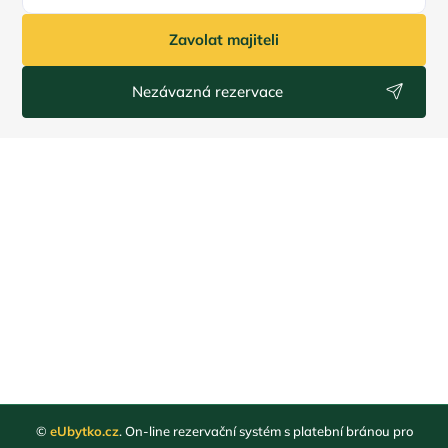
Zavolat majiteli
Nezávazná rezervace
©
eUbytko.cz
. On-line rezervační systém s platební bránou pro