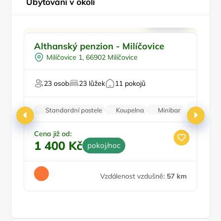
Ubytování v okolí
Ve městě/obci
Althanský penzion - Milíčovice
P
Snídaně
Milíčovice 1, 66902 Milíčovice
Pro turisty
23 osob
23 lůžek
11 pokojů
Fi
Standardní postele
Koupelna
Minibar
Parkování zdarma
Cena již od:
1 400 Kč
pokoj/noc
Ce
4
Vzdálenost vzdušně:
57 km