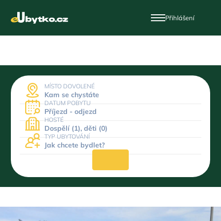
Přihlášení
MÍSTO DOVOLENÉ
Kam se chystáte
DATUM POBYTU
Příjezd - odjezd
HOSTÉ
Dospělí (1), děti (0)
TYP UBYTOVÁNÍ
Jak chcete bydlet?