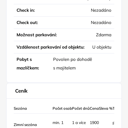
Check in:
Nezadáno
Check out:
Nezadáno
Možnost parkování:
Zdarma
Vzdálenost parkování od objektu:
U objektu
Pobyt s
Povolen po dohodě
mazlíčkem:
s majitelem
Ceník
Sezóna
Počet osob
Počet dnů
Cena
Sleva %
Typ ceny
min. 1
1 a více
1900
pokoj /
Zimní sezóna