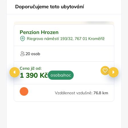
Doporučujeme tato ubytování
Doporučujeme
Penzion Hrozen
P
Riegrovo náměstí 193/32, 767 01 Kroměříž
Pr
20 osob
Cena již od:
1 390 Kč
osoba/noc
Ce
1
Vzdálenost vzdušně:
76.8 km