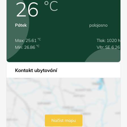
26
°C
Pátek
polojasno
°C
Max: 25.61
Tlak: 1020 hPa
°C
Min: 26.86
Vítr: SE 6.26 m/
Kontakt ubytování
Načíst mapu