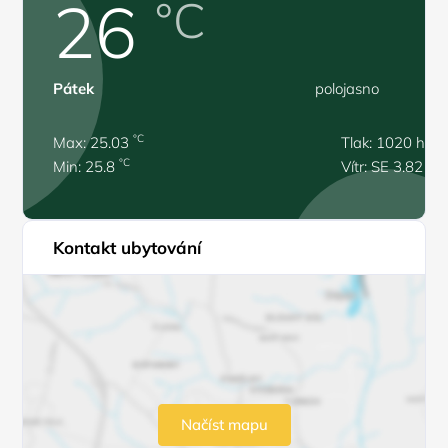
26
°C
Pátek
polojasno
°C
Max: 25.03
Tlak: 1020 hPa
°C
Min: 25.8
Vítr: SE 3.82 m/
Kontakt ubytování
Načíst mapu