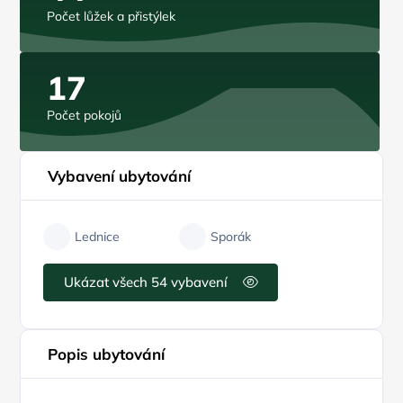
Počet lůžek a přistýlek
17
Počet pokojů
Vybavení ubytování
Lednice
Sporák
Ukázat všech 54 vybavení
Popis ubytování