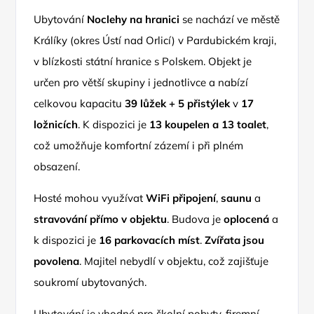
Ubytování
Noclehy na hranici
se nachází ve městě
Králíky (okres Ústí nad Orlicí) v Pardubickém kraji,
v blízkosti státní hranice s Polskem. Objekt je
určen pro větší skupiny i jednotlivce a nabízí
celkovou kapacitu
39 lůžek + 5 přistýlek
v
17
ložnicích
. K dispozici je
13 koupelen a 13 toalet
,
což umožňuje komfortní zázemí i při plném
obsazení.
Hosté mohou využívat
WiFi připojení
,
saunu
a
stravování přímo v objektu
. Budova je
oplocená
a
k dispozici je
16 parkovacích míst
.
Zvířata jsou
povolena
. Majitel nebydlí v objektu, což zajišťuje
soukromí ubytovaných.
Ubytování je vhodné pro školní pobyty, firemní