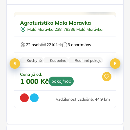
Vyjížďky na koních
Agroturistika Mala Moravka
P
Návštěva farmy
Malá Morávka 238, 79336 Malá Morávka
Pro cyklisty
Pro milovníky přírody
22 osob
22 lůžek
3 apartmány
Pro hosty s omezením
Pr
Kuchyně
Koupelna
Rodinné pokoje
Zvířata povolena
Stolní hry
Cena již od:
Ce
1 000 Kč
1
pokoj/noc
Vzdálenost vzdušně:
44.9 km