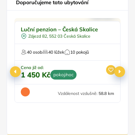
Doporučujeme tato ubytování
Doporučujeme
Luční penzion – Česká Skalice
A
N
Zájezd 82, 552 03 Česká Skalice
Pr
40 osob
40 lůžek
10 pokojů
Cena již od:
1 450 Kč
pokoj/noc
Ce
Vzdálenost vzdušně:
58.8 km
1