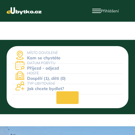
Přihlášení
MÍSTO DOVOLENÉ
Kam se chystáte
DATUM POBYTU
Příjezd - odjezd
HOSTÉ
Dospělí (1), děti (0)
TYP UBYTOVÁNÍ
Jak chcete bydlet?