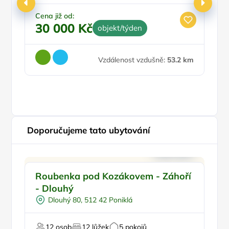
Koupelna
Parkování zdarma
Cena již od:
30 000 Kč
objekt/týden
Ce
4
Vzdálenost vzdušně:
53.2 km
Doporučujeme tato ubytování
Pro rodiny s dětmi
Doporučujeme
Pr
Roubenka pod Kozákovem - Záhoří
Ad
Půjčení kol
- Dlouhý
Sauna
Dlouhý 80, 512 42 Poniklá
Pro sportovce
Pro relaxaci
12 osob
12 lůžek
5 pokojů