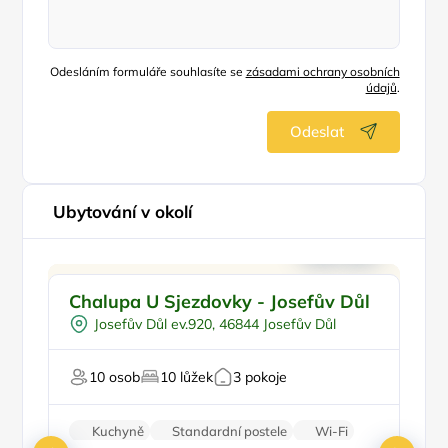
Odesláním formuláře souhlasíte se
zásadami ochrany osobních
údajů
.
Odeslat
Ubytování v okolí
Pro cyklisty
Doporučujeme
Chalupa U Sjezdovky - Josefův Důl
W
Pro sportovce
Š
Josefův Důl ev.920, 46844 Josefův Důl
U lesa
U sjezdovky
10 osob
10 lůžek
3 pokoje
U 
Kuchyně
Standardní postele
Wi-Fi