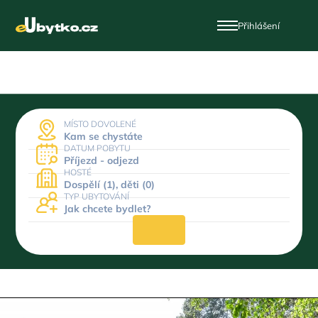
Přihlášení
MÍSTO DOVOLENÉ
Kam se chystáte
DATUM POBYTU
Příjezd - odjezd
HOSTÉ
Dospělí (1), děti (0)
TYP UBYTOVÁNÍ
Jak chcete bydlet?