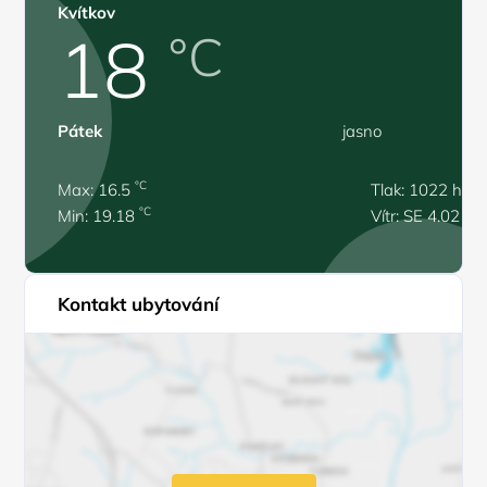
Kvítkov
18
°C
Pátek
jasno
°C
Max: 16.5
Tlak: 1022 hPa
°C
Min: 19.18
Vítr: SE 4.02 m/
Kontakt ubytování