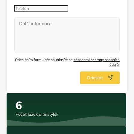
Odesláním formuláře souhlasíte se
zásadami ochrany osobních
údajů
.
Odeslat
6
Počet lůžek a přistýlek