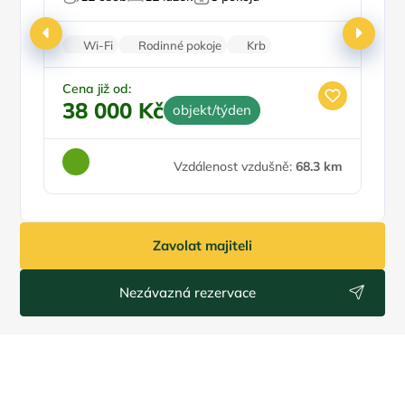
Wi-Fi
Rodinné pokoje
Krb
Klimatizace
Pračka
Ce
2
Cena již od:
38 000 Kč
objekt/týden
Vzdálenost vzdušně:
68.3 km
Zavolat majiteli
Nezávazná rezervace