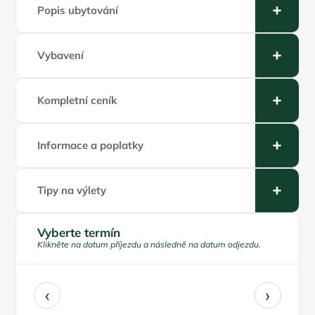
Popis ubytování
Vybavení
Kompletní ceník
Informace a poplatky
Tipy na výlety
Vyberte termín
Klikněte na datum příjezdu a následně na datum odjezdu.
‹
›