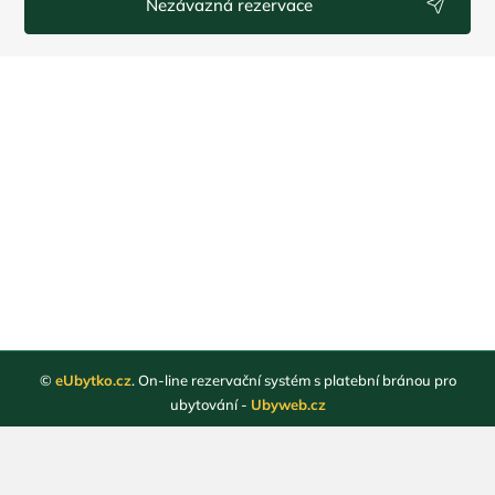
Nezávazná rezervace
©
eUbytko.cz
. On-line rezervační systém s platební bránou pro
ubytování -
Ubyweb.cz
Registrace ubytovatelů
Webové stránky ubytování