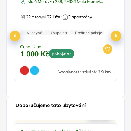
Malá Morávka 238, 79336 Malá Morávka
Pro cyklisty
Pro milovníky přírody
22 osob
22 lůžek
3 apartmány
Pro hosty s omezením
Kuchyně
Koupelna
Rodinné pokoje
Zvířata povolena
Stolní hry
Cena již od:
1 000 Kč
pokoj/noc
Ce
1
Vzdálenost vzdušně:
2.9 km
Doporučujeme tato ubytování
Dětské hřiště
Doporučujeme