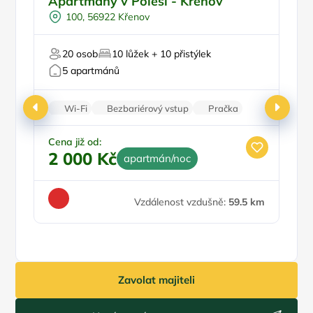
Apartmány v Polesí - Křenov
A
Venkovní bazén
100, 56922 Křenov
Vířivka
Sauna
20 osob
10 lůžek + 10 přistýlek
Šipky
5 apartmánů
Ce
4
Wi-Fi
Bezbariérový vstup
Pračka
Parkování zdarma
Cena již od:
2 000 Kč
apartmán/noc
Vzdálenost vzdušně:
59.5 km
Zavolat majiteli