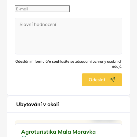
Odesláním formuláře souhlasíte se
zásadami ochrany osobních
údajů
.
Odeslat
Ubytování v okolí
Vyjížďky na koních
Pr
Agroturistika Mala Moravka
C
Návštěva farmy