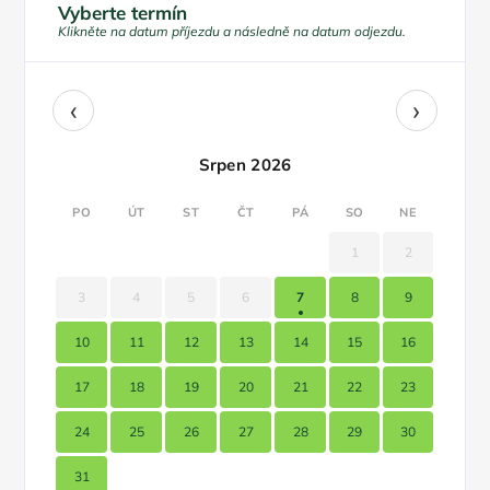
Vyberte termín
Klikněte na datum příjezdu a následně na datum odjezdu.
‹
›
Srpen 2026
PO
ÚT
ST
ČT
PÁ
SO
NE
1
2
3
4
5
6
7
8
9
10
11
12
13
14
15
16
17
18
19
20
21
22
23
24
25
26
27
28
29
30
31