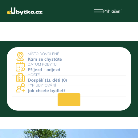
Přihlášení
MÍSTO DOVOLENÉ
Kam se chystáte
DATUM POBYTU
Příjezd - odjezd
HOSTÉ
Dospělí (1), děti (0)
TYP UBYTOVÁNÍ
Jak chcete bydlet?