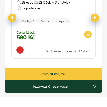
18 osob
12 lůžek + 6 přistýlek
Pro milovníky historie
3 apartmány
Kuchyně
Wi-Fi
Koupelna
Balkon/terasa
Parkování zdarma
Cena již od:
Ce
590 Kč
2
Vzdálenost vzdušně:
17.9 km
Zavolat majiteli
Nezávazná rezervace