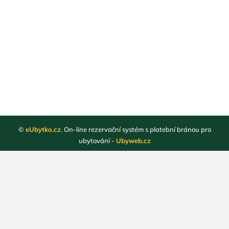
©
eUbytko.cz
. On-line rezervační systém s platební bránou pro
ubytování -
Ubyweb.cz
Registrace ubytovatelů
Webové stránky ubytování
Magazín
Obchodní podmínky
Ochrana osobních údajů