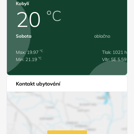
Kobylí
20
°C
Sobota
oblačno
°C
Max: 19.97
Tlak: 1021 hPa
°C
Min: 21.19
Vítr: SE 5.59 m/
Kontakt ubytování