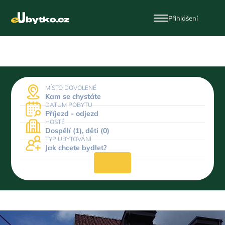
Přihlášení
MÍSTO DOVOLENÉ
Kam se chystáte
DATUM POBYTU
Příjezd - odjezd
HOSTÉ
Dospělí (1), děti (0)
TYP UBYTOVÁNÍ
Jak chcete bydlet?