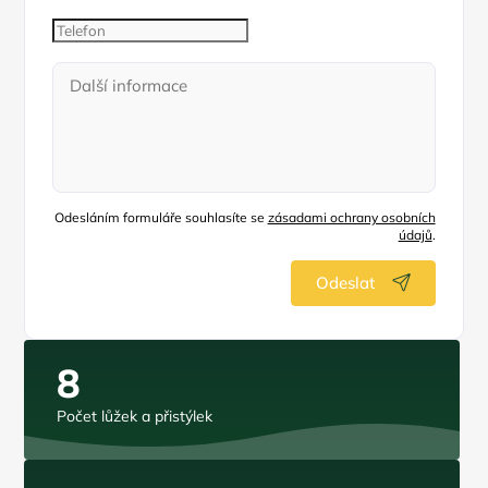
Odesláním formuláře souhlasíte se
zásadami ochrany osobních
údajů
.
Odeslat
8
Počet lůžek a přistýlek