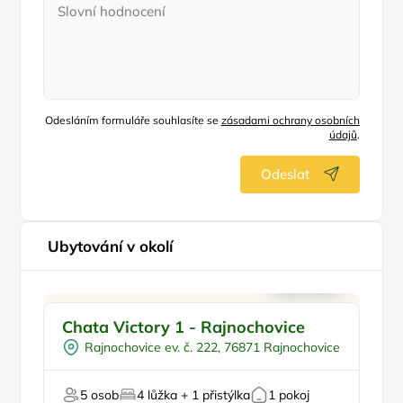
Odesláním formuláře souhlasíte se
zásadami ochrany osobních
údajů
.
Odeslat
Ubytování v okolí
Pro rodiny s dětmi
Chata Victory 1 - Rajnochovice
C
Venkovní bazén
Rajnochovice ev. č. 222, 76871 Rajnochovice
Vířivka
Pro turisty
Pr
5 osob
4 lůžka + 1 přistýlka
1 pokoj
U lesa
P