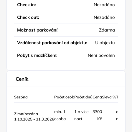
Check in:
Nezadáno
Check out:
Nezadáno
Možnost parkování:
Zdarma
Vzdálenost parkování od objektu:
U objektu
Pobyt s mazlíčkem:
Není povolen
Ceník
Sezóna
Počet osob
Počet dnů
Cena
Sleva %
Typ ceny
min. 1
1 a více
3300
objekt /
Zimní sezóna
osoba
nocí
Kč
noc
1.10.2025 - 31.3.2026