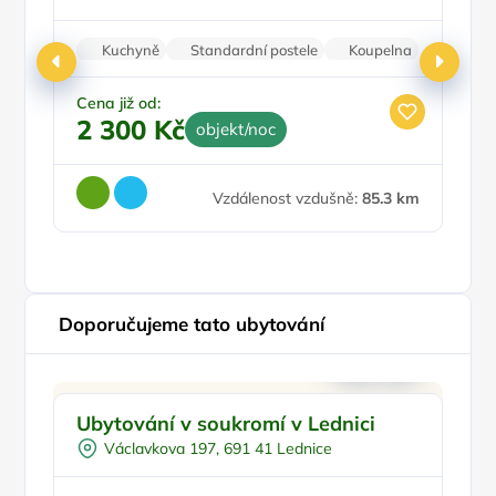
Kuchyně
Standardní postele
Koupelna
Krb
Bezbariérový vstup
Cena již od:
Ce
2 300 Kč
4
objekt/noc
Vzdálenost vzdušně:
85.3 km
Doporučujeme tato ubytování
Pro rodiny s dětmi
Doporučujeme
D
Ubytování v soukromí v Lednici
A
Pro dva
Ve
Václavkova 197, 691 41 Lednice
Venkovní bazén
Vinný sklípek