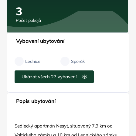
3
Počet pokojů
Vybavení ubytování
Lednice
Sporák
Ukázat všech 27 vybavení
Popis ubytování
Sedlecký apartmán Nesyt, situovaný 7,9 km od
Valtického zámku a 10 km od Lednického zámku,