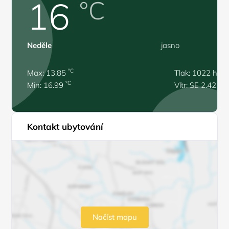
16
°C
Neděle
jasno
°C
Max: 13.85
Tlak: 1022 hPa
°C
Min: 16.99
Vítr: SE 2.42 m/
Kontakt ubytování
Načíst mapu