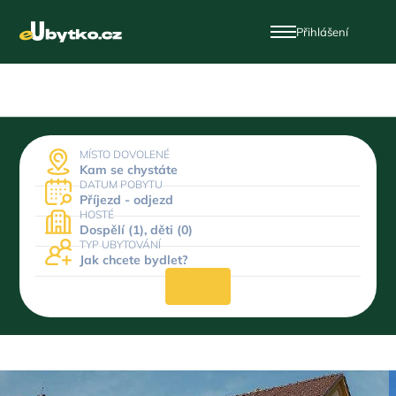
Přihlášení
MÍSTO DOVOLENÉ
Kam se chystáte
DATUM POBYTU
Příjezd - odjezd
HOSTÉ
Dospělí (1), děti (0)
TYP UBYTOVÁNÍ
Jak chcete bydlet?