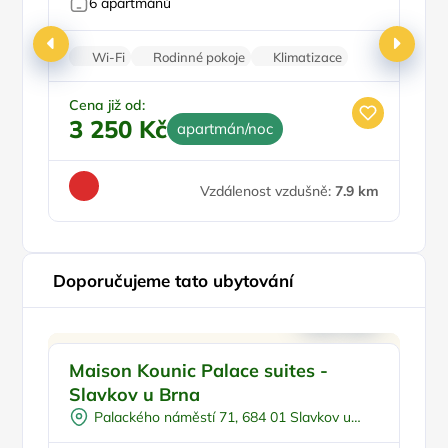
6 apartmánů
Wi-Fi
Rodinné pokoje
Klimatizace
Vinotéka
Kamerový systém
Ce
3
Cena již od:
3 250 Kč
apartmán/noc
Vzdálenost vzdušně:
7.9 km
Doporučujeme tato ubytování
Pro rodiny s dětmi
Doporučujeme
Maison Kounic Palace suites -
U
V centru města
Slavkov u Brna
L
Masáže
Pr
Palackého náměstí 71, 684 01 Slavkov u
Pro svatby a oslavy
Brna
Klimatizace