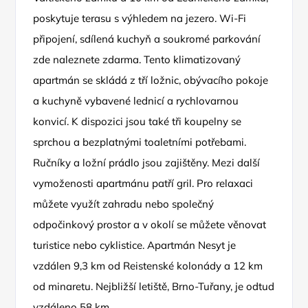
poskytuje terasu s výhledem na jezero. Wi-Fi
připojení, sdílená kuchyň a soukromé parkování
zde naleznete zdarma. Tento klimatizovaný
apartmán se skládá z tří ložnic, obývacího pokoje
a kuchyně vybavené lednicí a rychlovarnou
konvicí. K dispozici jsou také tři koupelny se
sprchou a bezplatnými toaletními potřebami.
Ručníky a ložní prádlo jsou zajištěny. Mezi další
vymoženosti apartmánu patří gril. Pro relaxaci
můžete využít zahradu nebo společný
odpočinkový prostor a v okolí se můžete věnovat
turistice nebo cyklistice. Apartmán Nesyt je
vzdálen 9,3 km od Reistenské kolonády a 12 km
od minaretu. Nejbližší letiště, Brno-Tuřany, je odtud
vzdáleno 58 km.