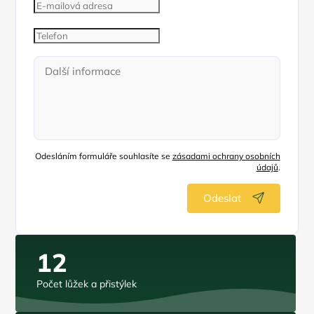
Odesláním formuláře souhlasíte se
zásadami ochrany osobních
údajů
.
Odeslat
12
Počet lůžek a přistýlek