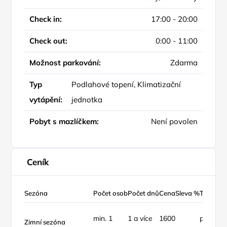
Check in:
17:00 - 20:00
Check out:
0:00 - 11:00
Možnost parkování:
Zdarma
Typ
Podlahové topení, Klimatizační
vytápění:
jednotka
Pobyt s mazlíčkem:
Není povolen
Ceník
Sezóna
Počet osob
Počet dnů
Cena
Sleva %
Typ ceny
min. 1
1 a více
1600
pokoj /
Zimní sezóna