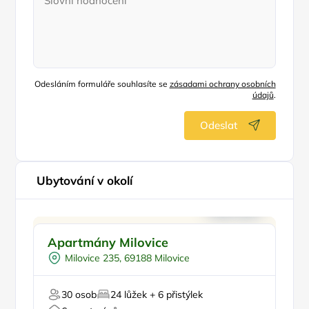
Odesláním formuláře souhlasíte se
zásadami ochrany osobních
údajů
.
Odeslat
Ubytování v okolí
Pro rodiny s dětmi
Doporučujeme
Apartmány Milovice
Sk
Venkovní bazén
Milovice 235, 69188 Milovice
Pro skupiny
Pro cyklisty
30 osob
24 lůžek + 6 přistýlek
Pro milovníky vína
Pr