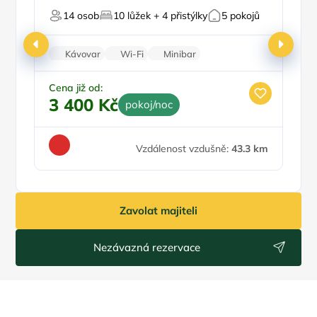
14 osob
10 lůžek + 4 přistýlky
5 pokojů
Kávovar
Wi-Fi
Minibar
Požární hlásič
Zatemňující žaluzie
Cena již od:
Ce
5
3 400 Kč
pokoj/noc
Vzdálenost vzdušně:
43.3 km
Zavolat majiteli
Nezávazná rezervace