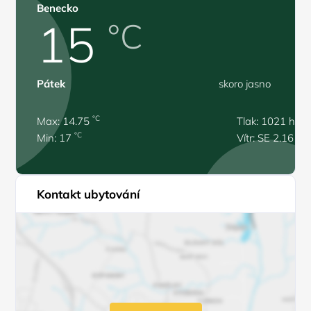
Benecko
15
°C
Pátek
skoro jasno
°C
Max: 14.75
Tlak: 1021 hPa
°C
Min: 17
Vítr: SE 2.16 m/
Kontakt ubytování