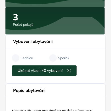
3
Počet pokojů
Vybavení ubytování
Lednice
Sporák
Ukázat všech 40 vybavení
Popis ubytování
Vítejte v útulném apartmánu nacházejícím se v