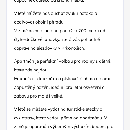
odpočinek daleko od shonu města.
V létě můžete naslouchat zvuku potoka a
obdivovat okolní přírodu.
V zimě oceníte polohu pouhých 200 metrů od
čtyřsedačkové lanovky, která vás pohodlně
dopraví na sjezdovky v Krkonoších.
Apartmán je perfektní volbou pro rodiny s dětmi,
které zde najdou:
Houpačku, klouzačku a pískoviště přímo u domu.
Zapuštěný bazén, ideální pro letní osvěžení a
zábavu pro malé i velké.
V létě se můžete vydat na turistické stezky a
cyklotrasy, které vedou přímo od apartmánu. V
zimě je apartmán výborným výchozím bodem pro