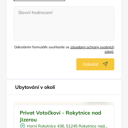
Odesláním formuláře souhlasíte se
zásadami ochrany osobních
údajů
.
Odeslat
Ubytování v okolí
Venkovní bazén
Doporučujeme
P
Privat Votočkovi - Rokytnice nad
A
Sauna
Jizerou
N
U lyžařského střediska
Horní Rokytnice 436, 51245 Rokytnice nad