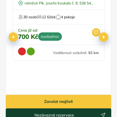
náměstí Plk. Josefa Koukala č. 8, 538 54
Luže
Pr
30 osob
12 lůžek
4 pokoje
Cena již od:
700 Kč
osoba/noc
Ce
3
Vzdálenost vzdušně:
92 km
Zavolat majiteli
Nezávazná rezervace