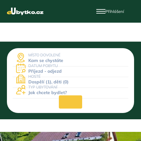
Přihlášení
MÍSTO DOVOLENÉ
Kam se chystáte
DATUM POBYTU
Příjezd - odjezd
HOSTÉ
Dospělí (1), děti (0)
TYP UBYTOVÁNÍ
Jak chcete bydlet?