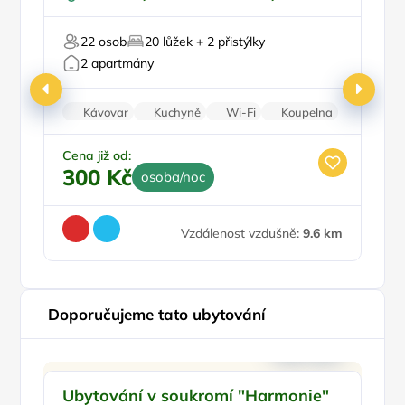
U sjezdovky
Jizerou
Pr
22 osob
20 lůžek + 2 přistýlky
2 apartmány
Kávovar
Kuchyně
Wi-Fi
Koupelna
Sprchový kout
Ce
6
Cena již od:
300 Kč
osoba/noc
Vzdálenost vzdušně:
9.6 km
Doporučujeme tato ubytování
Doporučujeme
Ubytování v soukromí "Harmonie"
Ju