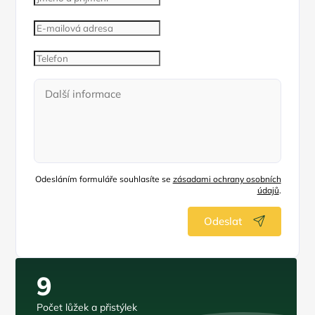
Odesláním formuláře souhlasíte se
zásadami ochrany osobních
údajů
.
Odeslat
9
Počet lůžek a přistýlek