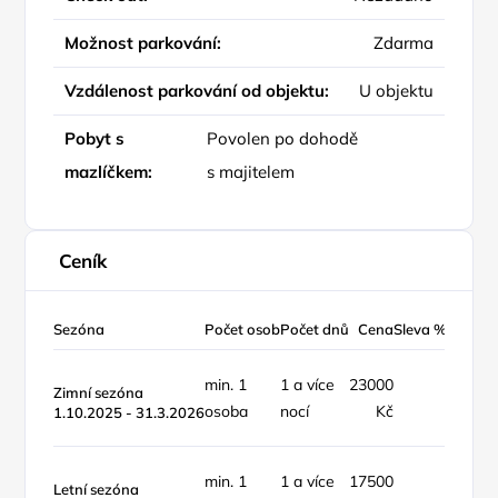
Možnost parkování:
Zdarma
Vzdálenost parkování od objektu:
U objektu
Pobyt s
Povolen po dohodě
mazlíčkem:
s majitelem
Ceník
Sezóna
Počet osob
Počet dnů
Cena
Sleva %
Typ ce
min. 1
1 a více
23000
objekt 
Zimní sezóna
osoba
nocí
Kč
týden
1.10.2025 - 31.3.2026
min. 1
1 a více
17500
objekt 
Letní sezóna