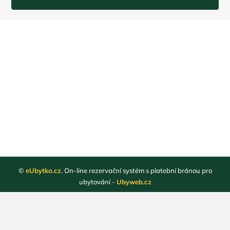
©
eUbytko.cz
. On-line rezervační systém s platební bránou pro
ubytování -
Ubyweb.cz
Registrace ubytovatelů
Webové stránky ubytování
Magazín