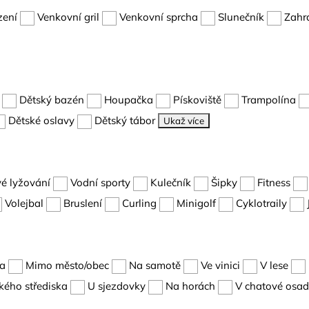
zení
Venkovní gril
Venkovní sprcha
Slunečník
Zahr
Dětský bazén
Houpačka
Pískoviště
Trampolína
Dětské oslavy
Dětský tábor
Ukaž více
é lyžování
Vodní sporty
Kulečník
Šipky
Fitness
Volejbal
Bruslení
Curling
Minigolf
Cyklotraily
ta
Mimo město/obec
Na samotě
Ve vinici
V lese
kého střediska
U sjezdovky
Na horách
V chatové osa