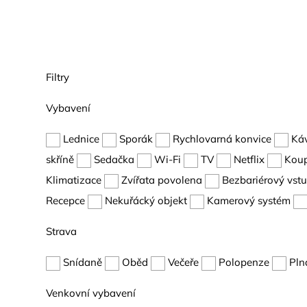
Filtry
Vybavení
Lednice
Sporák
Rychlovarná konvice
Ká
skříně
Sedačka
Wi-Fi
TV
Netflix
Kou
Klimatizace
Zvířata povolena
Bezbariérový vst
Recepce
Nekuřácký objekt
Kamerový systém
Strava
Snídaně
Oběd
Večeře
Polopenze
Pln
Venkovní vybavení