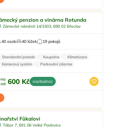
ro rodiny s dětmi
ámecký penzion a vinárna Rotunda
Snídaně
Zámecké náměstí 14/3303, 690 02 Břeclav
Vinný sklípek
Pro turisty
40 osob
40 lůžek
19 pokojů
rekreační oblasti
Standardní postele
Koupelna
Klimatizace
Kamerový systém
Parkování zdarma
ena
600 Kč
osoba/noc
ž od:
enkovní posezení
inařství Fůkalovi
Ve vinici
Tábor 7, 691 06 Velké Pavlovice