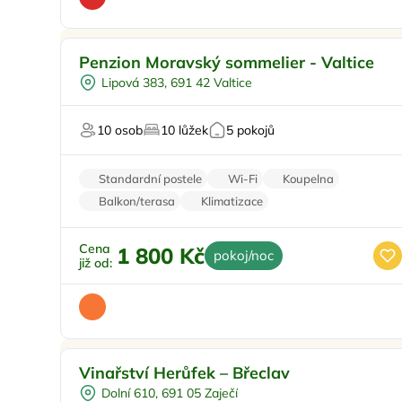
Snídaně
Penzion Moravský sommelier - Valtice
Vinný sklípek
Lipová 383, 691 42 Valtice
Restaurace
Pro milovníky vína
10 osob
10 lůžek
5 pokojů
Standardní postele
Wi-Fi
Koupelna
Balkon/terasa
Klimatizace
Cena
1 800 Kč
pokoj/noc
již od:
Snídaně
Vinařství Herůfek – Břeclav
Vinný sklípek
Dolní 610, 691 05 Zaječí