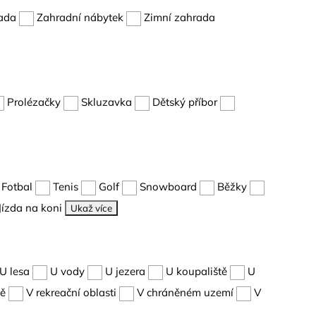
ada
Zahradní nábytek
Zimní zahrada
Prolézačky
Skluzavka
Dětský příbor
Fotbal
Tenis
Golf
Snowboard
Běžky
Jízda na koni
Ukaž více
U lesa
U vody
U jezera
U koupaliště
U
dě
V rekreační oblasti
V chráněném uzemí
V