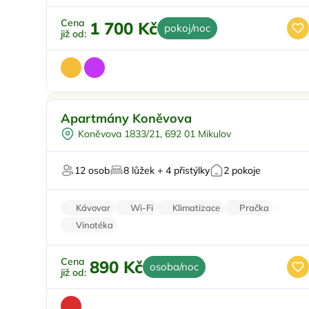
Cena
1 700 Kč
pokoj/noc
již od:
Půjčení kol
Apartmány Koněvova
Vinný sklípek
Koněvova 1833/21, 692 01 Mikulov
Pro turisty
Pro hosty s omezením
12 osob
8 lůžek + 4 přistýlky
2 pokoje
Kávovar
Wi-Fi
Klimatizace
Pračka
Vinotéka
Cena
890 Kč
osoba/noc
již od: