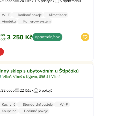
30 osob
24 lůžek + 6 přistýlek
6 apartmánů
ro milovníky vína
Wi-Fi
Rodinné pokoje
Klimatizace
Vinotéka
Kamerový systém
ena
3 250 Kč
apartmán/noc
ž od:
Snídaně
Doporučujeme
inný sklep s ubytováním u Štipčáků
Vinný sklípek
Vlkoš-Vlkoš u Kyjova, 696 41 Vlkoš
Večeře
Pro motorkáře
22 osob
22 lůžek
5 pokojů
o milovníky vína
Kuchyně
Standardní postele
Wi-Fi
Koupelna
Rodinné pokoje