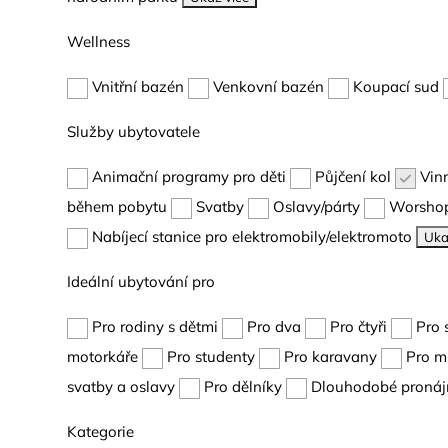
Wellness
Vnitřní bazén
Venkovní bazén
Koupací sud
Služby ubytovatele
Animační programy pro děti
Půjčení kol
Vin
během pobytu
Svatby
Oslavy/párty
Worshop
Nabíjecí stanice pro elektromobily/elektromoto
Uka
Ideální ubytování pro
Pro rodiny s dětmi
Pro dva
Pro čtyři
Pro 
motorkáře
Pro studenty
Pro karavany
Pro m
svatby a oslavy
Pro dělníky
Dlouhodobé pronáj
Kategorie