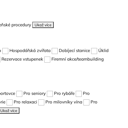
eňské procedury
Ukaž více
o
Hospodářská zvířata
Dobíjecí stanice
Úklid
Rezervace vstupenek
Firemní akce/teambuilding
portovce
Pro seniory
Pro rybáře
Pro
rie
Pro relaxaci
Pro milovníky vína
Pro
Ukaž více