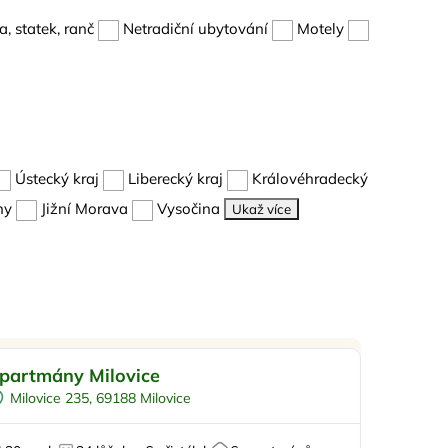
, statek, ranč
Netradiční ubytování
Motely
Ústecký kraj
Liberecký kraj
Královéhradecký
hy
Jižní Morava
Vysočina
Ukaž více
o rodiny s dětmi
Doporučujeme
partmány Milovice
Venkovní bazén
Milovice 235, 69188 Milovice
Pro skupiny
Pro cyklisty