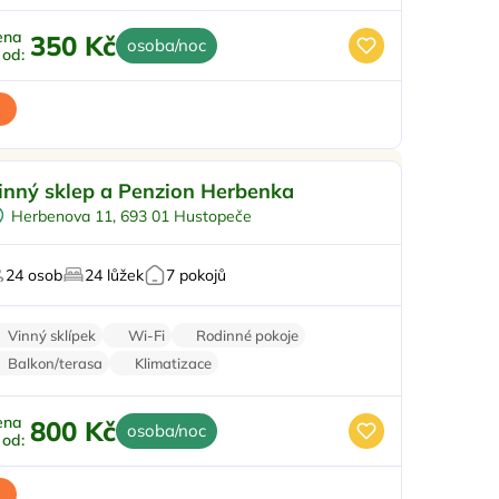
ena
350 Kč
osoba/noc
ž od:
Ve městě/obci
inný sklep a Penzion Herbenka
Snídaně
Herbenova 11, 693 01 Hustopeče
Půjčení kol
o milovníky vína
24 osob
24 lůžek
7 pokojů
Vinný sklípek
Wi-Fi
Rodinné pokoje
Balkon/terasa
Klimatizace
ena
800 Kč
osoba/noc
ž od: