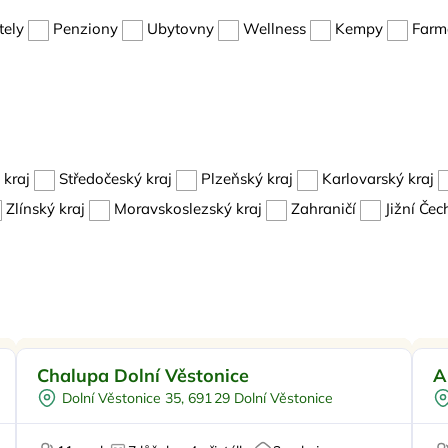
tely
Penziony
Ubytovny
Wellness
Kempy
Farma
kraj
Středočeský kraj
Plzeňský kraj
Karlovarský kraj
Zlínský kraj
Moravskoslezský kraj
Zahraničí
Jižní Čec
Pro rodiny s dětmi
Doporučujeme
Pr
Chalupa Dolní Věstonice
A
Pro čtyři
Dolní Věstonice 35, 691 29 Dolní Věstonice
Vinný sklípek
Pro skupiny