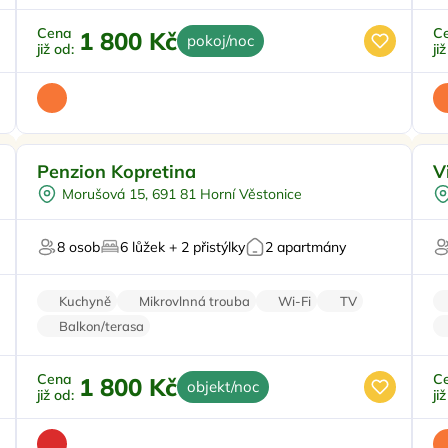
Cena
C
1 800 Kč
pokoj/noc
již od:
ji
Venkovní posezení
Penzion Kopretina
V
Ve vinici
Morušová 15, 691 81 Horní Věstonice
U jezera
Pro milovníky vína
Pr
8 osob
6 lůžek + 2 přistýlky
2 apartmány
V rekreační oblasti
Kuchyně
Mikrovlnná trouba
Wi-Fi
TV
Balkon/terasa
Cena
C
1 800 Kč
objekt/noc
již od:
ji