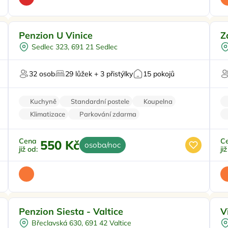
Ve vinici
Doporučujeme
P
Penzion U Vinice
Z
Vodní sporty
Sedlec 323, 691 21 Sedlec
Pro cyklisty
U vody
32 osob
29 lůžek + 3 přistýlky
15 pokojů
Pro milovníky vína
V 
Kuchyně
Standardní postele
Koupelna
Klimatizace
Parkování zdarma
Cena
C
550 Kč
osoba/noc
již od:
ji
Snídaně
V
Penzion Siesta - Valtice
V
Venkovní bazén
Břeclavská 630, 691 42 Valtice