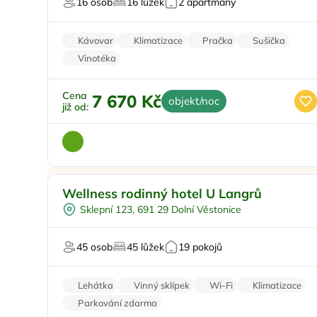
16 osob
16 lůžek
2 apartmány
Pro milovníky vína
Kávovar
Klimatizace
Pračka
Sušička
Vinotéka
Cena
7 670 Kč
objekt/noc
již od:
Venkovní bazén
Doporučujeme
Wellness rodinný hotel U Langrů
Polopenze
Sklepní 123, 691 29 Dolní Věstonice
Vířivka
Masáže
45 osob
45 lůžek
19 pokojů
Pro milovníky vína
Lehátka
Vinný sklípek
Wi-Fi
Klimatizace
Parkování zdarma