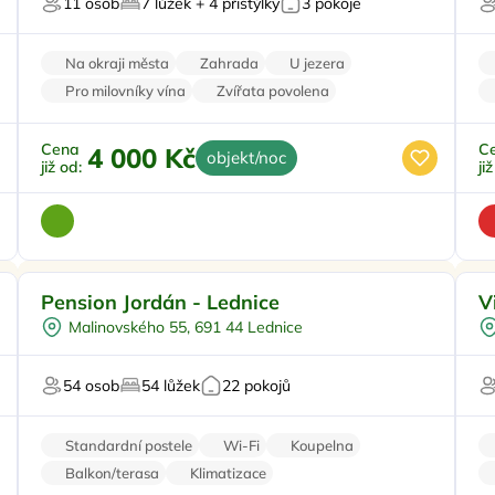
11 osob
7 lůžek + 4 přistýlky
3 pokoje
Firemní akce/teambuilding
P
Na okraji města
Zahrada
U jezera
Pro milovníky vína
Zvířata povolena
Cena
C
4 000 Kč
objekt/noc
již od:
ji
Ve městě/obci
Pension Jordán - Lednice
V
Snídaně
Malinovského 55, 691 44 Lednice
Vinný sklípek
Pro milovníky historie
54 osob
54 lůžek
22 pokojů
Pro milovníky vína
Pr
Standardní postele
Wi-Fi
Koupelna
Balkon/terasa
Klimatizace