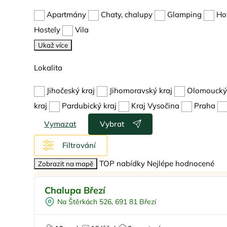
Apartmány
Chaty, chalupy
Glamping
Ho
Hostely
Vila
Ukaž více
Lokalita
Jihočeský kraj
Jihomoravský kraj
Olomoucký 
kraj
Pardubický kraj
Kraj Vysočina
Praha
Vymazat
Vybrat
Filtrování
TOP nabídky
Nejlépe hodnocené
Zobrazit na mapě
Vnitřní bazén
Doporučujeme
Chalupa Březí
Venkovní bazén
Na Štěrkách 526, 691 81 Březí
Vířivka
Sauna