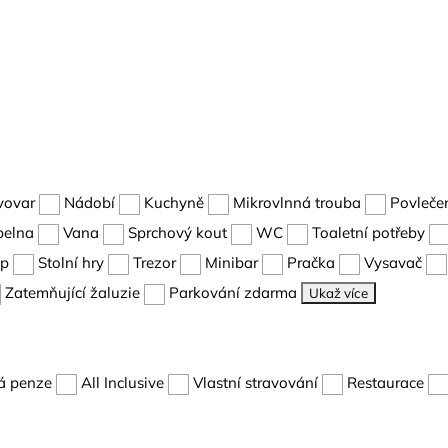
vovar
Nádobí
Kuchyně
Mikrovlnná trouba
Povleče
pelna
Vana
Sprchový kout
WC
Toaletní potřeby
up
Stolní hry
Trezor
Minibar
Pračka
Vysavač
Zatemňující žaluzie
Parkování zdarma
Ukaž více
á penze
All Inclusive
Vlastní stravování
Restaurace