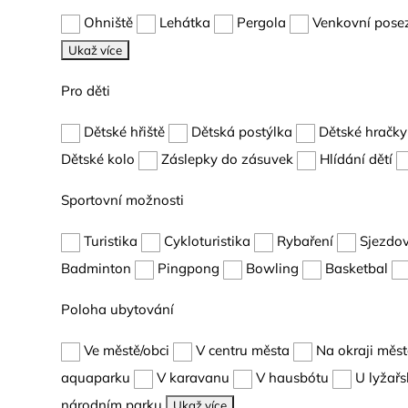
Ohniště
Lehátka
Pergola
Venkovní pose
Ukaž více
Pro děti
Dětské hřiště
Dětská postýlka
Dětské hračky
Dětské kolo
Záslepky do zásuvek
Hlídání dětí
Sportovní možnosti
Turistika
Cykloturistika
Rybaření
Sjezdov
Badminton
Pingpong
Bowling
Basketbal
Poloha ubytování
Ve městě/obci
V centru města
Na okraji měs
aquaparku
V karavanu
V hausbótu
U lyžařs
národním parku
Ukaž více