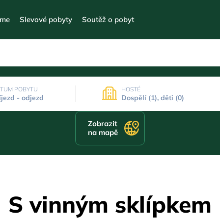
eme
Slevové pobyty
Soutěž o pobyt
TUM POBYTU
HOSTÉ
íjezd - odjezd
Dospělí (1), děti (0)
Zobrazit
na mapě
S vinným sklípkem