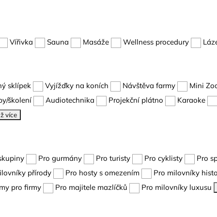
Vířivka
Sauna
Masáže
Wellness procedury
Láz
ný sklípek
Vyjížďky na koních
Návštěva farmy
Mini Zo
y/školení
Audiotechnika
Projekční plátno
Karaoke
ž více
skupiny
Pro gurmány
Pro turisty
Pro cyklisty
Pro s
ilovníky přírody
Pro hosty s omezením
Pro milovníky histo
my pro firmy
Pro majitele mazlíčků
Pro milovníky luxusu