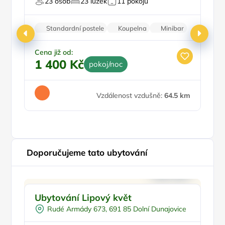
23 osob
23 lůžek
11 pokojů
Fi
Standardní postele
Koupelna
Minibar
Parkování zdarma
Cena již od:
1 400 Kč
pokoj/noc
Ce
4
Vzdálenost vzdušně:
64.5 km
Doporučujeme tato ubytování
Pro rodiny s dětmi
Doporučujeme
Ubytování Lipový květ
P
Dětská postýlka
Pr
Rudé Armády 673, 691 85 Dolní Dunajovice
Venkovní gril
Pr
Zimní zahrada