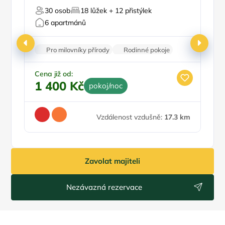
30 osob
18 lůžek + 12 přistýlek
Pro milovníky vína
6 apartmánů
Pro milovníky přírody
Rodinné pokoje
Balkon/terasa
Klimatizace
Stolní hry
Ce
1
Cena již od:
1 400 Kč
pokoj/noc
Vzdálenost vzdušně:
17.3 km
Zavolat majiteli
Nezávazná rezervace