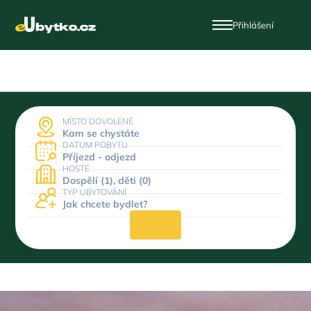
Přihlášení
MÍSTO DOVOLENÉ
Kam se chystáte
DATUM POBYTU
Příjezd - odjezd
HOSTÉ
Dospělí (1), děti (0)
TYP UBYTOVÁNÍ
Jak chcete bydlet?