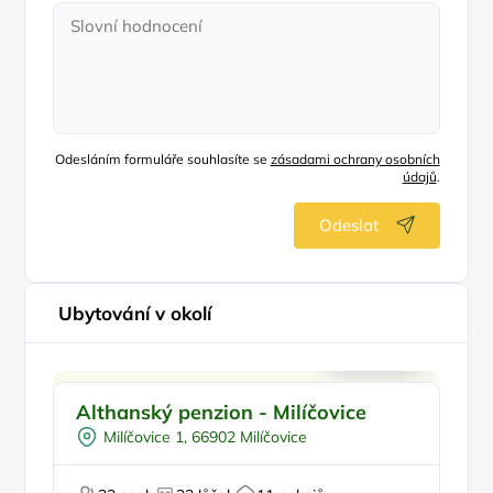
Odesláním formuláře souhlasíte se
zásadami ochrany osobních
údajů
.
Odeslat
Ubytování v okolí
Ve městě/obci
Althanský penzion - Milíčovice
P
Snídaně
Milíčovice 1, 66902 Milíčovice
Pro turisty