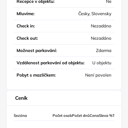
Recepce v objektu:
Ne
Mluvíme:
Česky, Slovensky
Check in:
Nezadáno
Check out:
Nezadáno
Možnost parkování:
Zdarma
Vzdálenost parkování od objektu:
U objektu
Pobyt s mazlíčkem:
Není povolen
Ceník
Sezóna
Počet osob
Počet dnů
Cena
Sleva %
Typ ceny