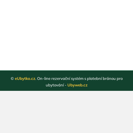
©
eUbytko.cz
. On-line rezervační systém s platební bránou pro
ubytování -
Ubyweb.cz
Registrace ubytovatelů
Webové stránky ubytování
Magazín
Obchodní podmínky
Ochrana osobních údajů