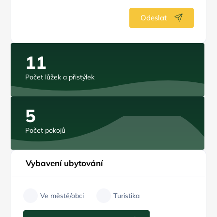
Odeslat
11
Počet lůžek a přistýlek
5
Počet pokojů
Vybavení ubytování
Ve městě/obci
Turistika