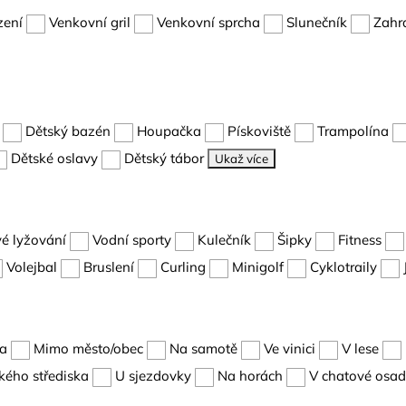
zení
Venkovní gril
Venkovní sprcha
Slunečník
Zahr
Dětský bazén
Houpačka
Pískoviště
Trampolína
Dětské oslavy
Dětský tábor
Ukaž více
é lyžování
Vodní sporty
Kulečník
Šipky
Fitness
Volejbal
Bruslení
Curling
Minigolf
Cyklotraily
ta
Mimo město/obec
Na samotě
Ve vinici
V lese
kého střediska
U sjezdovky
Na horách
V chatové osa