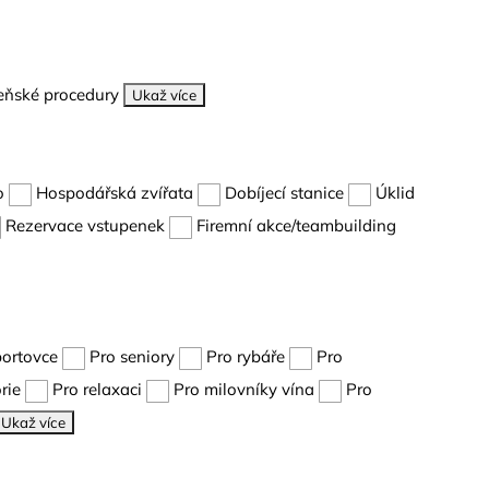
eňské procedury
Ukaž více
o
Hospodářská zvířata
Dobíjecí stanice
Úklid
Rezervace vstupenek
Firemní akce/teambuilding
portovce
Pro seniory
Pro rybáře
Pro
rie
Pro relaxaci
Pro milovníky vína
Pro
Ukaž více