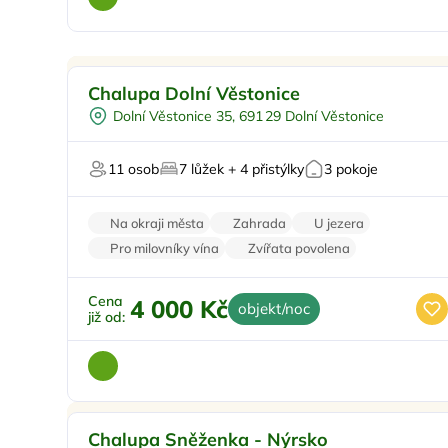
Pro rodiny s dětmi
Doporučujeme
Chalupa Dolní Věstonice
Pro čtyři
Dolní Věstonice 35, 691 29 Dolní Věstonice
Vinný sklípek
Pro skupiny
11 osob
7 lůžek + 4 přistýlky
3 pokoje
Firemní akce/teambuilding
Na okraji města
Zahrada
U jezera
Pro milovníky vína
Zvířata povolena
Cena
4 000 Kč
objekt/noc
již od:
Pro rodiny s dětmi
Doporučujeme
Chalupa Sněženka - Nýrsko