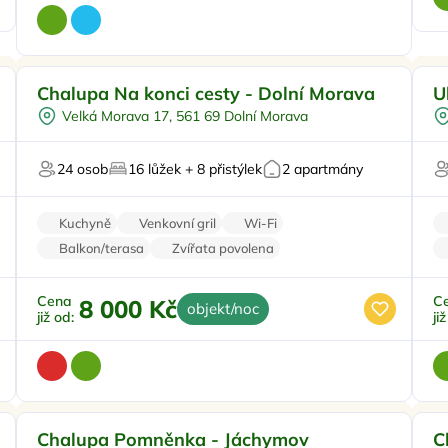
Pro rodiny s dětmi
Doporučujeme
Vn
Chalupa Na konci cesty - Dolní Morava
U
Pro skupiny
Velká Morava 17, 561 69 Dolní Morava
Na samotě
Sjezdové lyžování
24 osob
16 lůžek + 8 přistýlek
2 apartmány
Pro milovníky přírody
Kuchyně
Venkovní gril
Wi-Fi
Balkon/terasa
Zvířata povolena
Cena
C
8 000 Kč
objekt/noc
již od:
ji
Pro rodiny s dětmi
Doporučujeme
Chalupa Pomněnka - Jáchymov
C