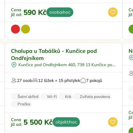
Cena
C
590 Kč
osoba/noc
již od:
ji
Dětské hřiště
Doporučujeme
Chalupa u Tabášků - Kunčice pod
N
Polopenze
Ondřejníkem
Na samotě
P
Kunčice pod Ondřejníkem 460, 739 13 Kunčice pod
U lesa
Ondřejníkem
Pro svatby a oslavy
Pr
27 osob
12 lůžek + 15 přistýlek
7 pokojů
Šatní skříně
Wi-Fi
Krb
Zvířata povolena
Pračka
C
ji
Cena
5 500 Kč
objekt/noc
již od: