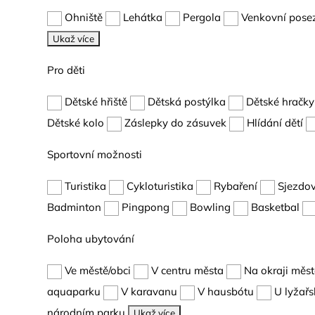
Ohniště
Lehátka
Pergola
Venkovní pose
Ukaž více
Pro děti
Dětské hřiště
Dětská postýlka
Dětské hračky
Dětské kolo
Záslepky do zásuvek
Hlídání dětí
Sportovní možnosti
Turistika
Cykloturistika
Rybaření
Sjezdov
Badminton
Pingpong
Bowling
Basketbal
Poloha ubytování
Ve městě/obci
V centru města
Na okraji měs
aquaparku
V karavanu
V hausbótu
U lyžařs
národním parku
Ukaž více