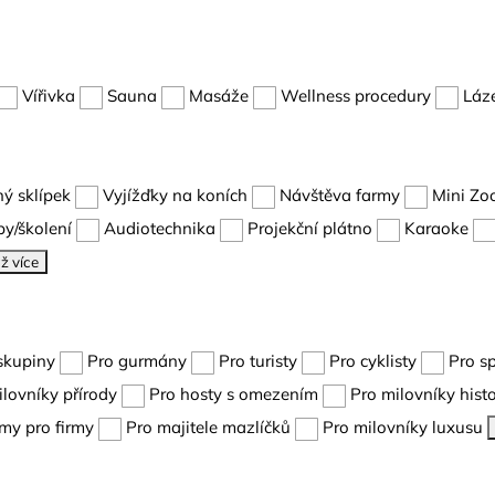
Vířivka
Sauna
Masáže
Wellness procedury
Láz
ný sklípek
Vyjížďky na koních
Návštěva farmy
Mini Zo
y/školení
Audiotechnika
Projekční plátno
Karaoke
ž více
skupiny
Pro gurmány
Pro turisty
Pro cyklisty
Pro s
ilovníky přírody
Pro hosty s omezením
Pro milovníky histo
my pro firmy
Pro majitele mazlíčků
Pro milovníky luxusu