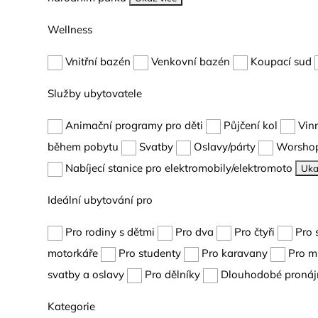
Wellness
Vnitřní bazén
Venkovní bazén
Koupací sud
Služby ubytovatele
Animační programy pro děti
Půjčení kol
Vin
během pobytu
Svatby
Oslavy/párty
Worshop
Nabíjecí stanice pro elektromobily/elektromoto
Uka
Ideální ubytování pro
Pro rodiny s dětmi
Pro dva
Pro čtyři
Pro 
motorkáře
Pro studenty
Pro karavany
Pro m
svatby a oslavy
Pro dělníky
Dlouhodobé pronáj
Kategorie