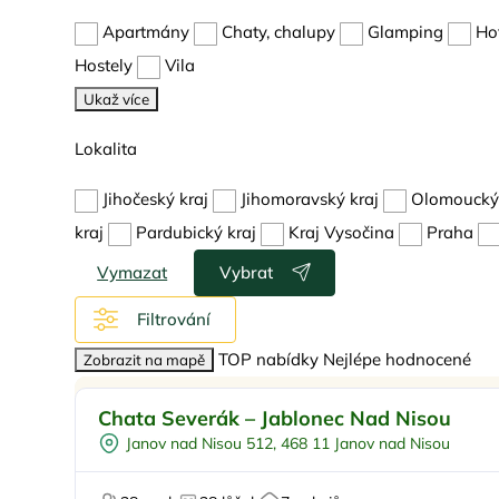
Apartmány
Chaty, chalupy
Glamping
Ho
Hostely
Vila
Ukaž více
Lokalita
Jihočeský kraj
Jihomoravský kraj
Olomoucký 
kraj
Pardubický kraj
Kraj Vysočina
Praha
Vymazat
Vybrat
Filtrování
TOP nabídky
Nejlépe hodnocené
Zobrazit na mapě
Pro rodiny s dětmi
Doporučujeme
Chata Severák – Jablonec Nad Nisou
Polopenze
Janov nad Nisou 512, 468 11 Janov nad Nisou
U lyžařského střediska
U sjezdovky