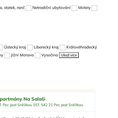
, statek, ranč
Netradiční ubytování
Motely
Ústecký kraj
Liberecký kraj
Královéhradecký
hy
Jižní Morava
Vysočina
Ukaž více
Pro rodiny s dětmi
Doporučujeme
partmány Na Salaši
Pro skupiny
Pec pod Sněžkou 157, 542 21 Pec pod Sněžkou
 lyžařského střediska
Na horách