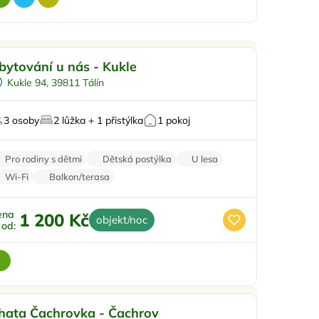
itřní bazén
Doporučujeme
bytování u nás - Kukle
Vířivka
Kukle 94, 39811 Tálín
Na samotě
Sauna
3 osoby
2 lůžka + 1 přistýlka
1 pokoj
Pro rodiny s dětmi
Dětská postýlka
U lesa
Wi-Fi
Balkon/terasa
ena
1 200 Kč
objekt/noc
ž od:
Pro čtyři
Doporučujeme
hata Čachrovka - Čachrov