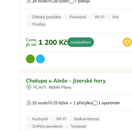
28 osob
28 lůžek
7 pokojů
Pro majitele mazlíčků
Dětská postýlka
Povlečení
Wi-Fi
Krb
Pračka
Cena
1 200 Kč
osoba/noc
již od:
Pro rodiny s dětmi
Doporučujeme
Chalupa u Aleše - Jizerské hory
Dětské hřiště
PLAVY, 46846 Plavy
Venkovní bazén
Dětská postýlka
15 osob
15 lůžek + 1 přistýlka
1 apartmán
Pro skupiny
Kuchyně
Wi-Fi
Balkon/terasa
Zvířata povolena
Vysavač