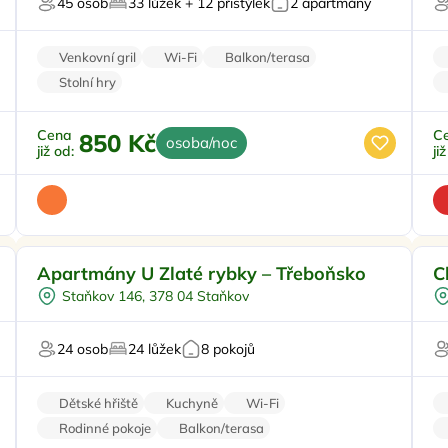
45 osob
33 lůžek + 12 přistýlek
2 apartmány
Sauna
Venkovní gril
Wi-Fi
Balkon/terasa
Stolní hry
Cena
C
850 Kč
osoba/noc
již od:
ji
Pro rodiny s dětmi
Doporučujeme
V
Apartmány U Zlaté rybky – Třeboňsko
C
Koupací sud
Staňkov 146, 378 04 Staňkov
Vířivka
Sauna
24 osob
24 lůžek
8 pokojů
U vody
Dětské hřiště
Kuchyně
Wi-Fi
Rodinné pokoje
Balkon/terasa