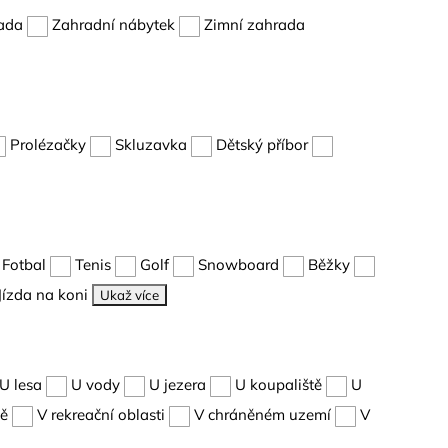
ada
Zahradní nábytek
Zimní zahrada
Prolézačky
Skluzavka
Dětský příbor
Fotbal
Tenis
Golf
Snowboard
Běžky
Jízda na koni
Ukaž více
U lesa
U vody
U jezera
U koupaliště
U
dě
V rekreační oblasti
V chráněném uzemí
V