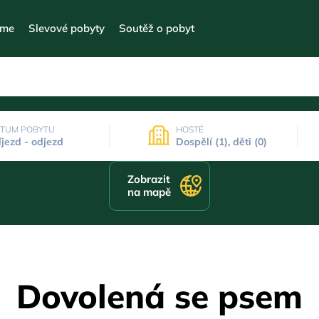
eme
Slevové pobyty
Soutěž o pobyt
TUM POBYTU
HOSTÉ
íjezd - odjezd
Dospělí (1), děti (0)
Zobrazit
na mapě
Dovolená se psem