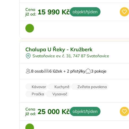
Cena
15 990 Kč
objekt/týden
již od:
Pro rodiny s dětmi
Doporučujeme
Chalupa U Řeky - Kružberk
Koupací sud
Svatoňovice ev. č. 31, 747 87 Svatoňovice
Sauna
U lesa
8 osob
6 lůžek + 2 přistýlky
3 pokoje
U vody
Kávovar
Kuchyně
Zvířata povolena
Pračka
Vysavač
Cena
25 000 Kč
objekt/týden
již od: