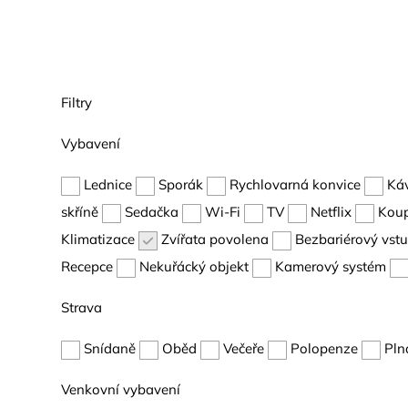
Filtry
Vybavení
Lednice
Sporák
Rychlovarná konvice
Ká
skříně
Sedačka
Wi-Fi
TV
Netflix
Kou
Klimatizace
Zvířata povolena
Bezbariérový vst
Recepce
Nekuřácký objekt
Kamerový systém
Strava
Snídaně
Oběd
Večeře
Polopenze
Pln
Venkovní vybavení