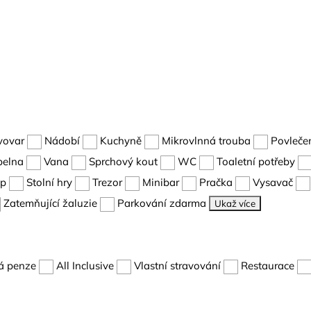
vovar
Nádobí
Kuchyně
Mikrovlnná trouba
Povleče
pelna
Vana
Sprchový kout
WC
Toaletní potřeby
up
Stolní hry
Trezor
Minibar
Pračka
Vysavač
Zatemňující žaluzie
Parkování zdarma
Ukaž více
á penze
All Inclusive
Vlastní stravování
Restaurace