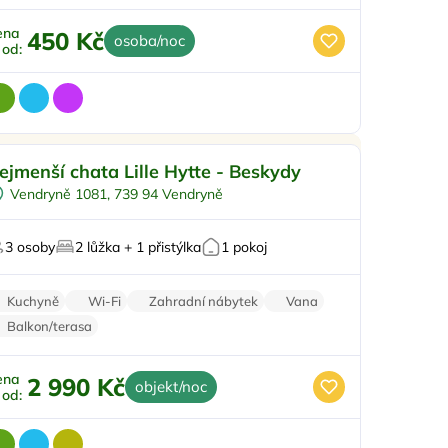
ena
450 Kč
osoba/noc
ž od:
Ohniště
Doporučujeme
ejmenší chata Lille Hytte - Beskydy
U lesa
Top
Vendryně 1081, 739 94 Vendryně
ro milovníky přírody
Na horách
3 osoby
2 lůžka + 1 přistýlka
1 pokoj
o majitele mazlíčků
Kuchyně
Wi-Fi
Zahradní nábytek
Vana
Balkon/terasa
ena
2 990 Kč
objekt/noc
ž od: