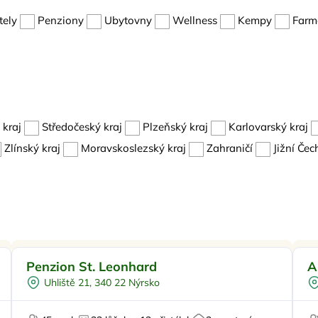
tely
Penziony
Ubytovny
Wellness
Kempy
Farma
kraj
Středočeský kraj
Plzeňský kraj
Karlovarský kraj
Zlínský kraj
Moravskoslezský kraj
Zahraničí
Jižní Čec
Snídaně
Doporučujeme
Penzion St. Leonhard
A
Vnitřní bazén
Uhliště 21, 340 22 Nýrsko
Dětské hřiště
U
Večeře