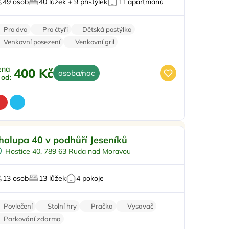
49 osob
40 lůžek + 9 přistýlek
11 apartmánů
Zvířata povolena
Pro dva
Pro čtyři
Dětská postýlka
Venkovní posezení
Venkovní gril
ena
400 Kč
osoba/noc
ž od:
enkovní bazén
Doporučujeme
halupa 40 v podhůří Jeseníků
Koupací sud
Hostice 40, 789 63 Ruda nad Moravou
Vířivka
Sauna
13 osob
13 lůžek
4 pokoje
U vody
Povlečení
Stolní hry
Pračka
Vysavač
Parkování zdarma