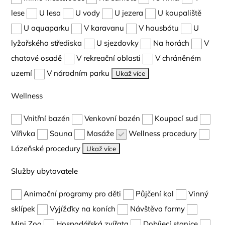
lese
U lesa
U vody
U jezera
U koupaliště
U aquaparku
V karavanu
V hausbótu
U
lyžařského střediska
U sjezdovky
Na horách
V
chatové osadě
V rekreační oblasti
V chráněném
uzemí
V národním parku
Ukaž více
Wellness
Vnitřní bazén
Venkovní bazén
Koupací sud
Vířivka
Sauna
Masáže
Wellness procedury
Lázeňské procedury
Ukaž více
Služby ubytovatele
Animační programy pro děti
Půjčení kol
Vinný
sklípek
Vyjížďky na koních
Návštěva farmy
Mini Zoo
Hospodářská zvířata
Dobíjecí stanice