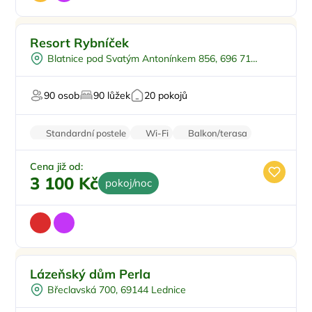
Sauna
Doporučujeme
Resort Rybníček
Wellness procedury
Blatnice pod Svatým Antonínkem 856, 696 71
Restaurace
Blatnice pod Svatým Antonínkem
Pro milovníky vína
90 osob
90 lůžek
20 pokojů
Pro svatby a oslavy
Standardní postele
Wi-Fi
Balkon/terasa
Klimatizace
Kamerový systém
Cena již od:
3 100 Kč
pokoj/noc
Vnitřní bazén
Lázeňský dům Perla
Vířivka
Břeclavská 700, 69144 Lednice
Plná penze