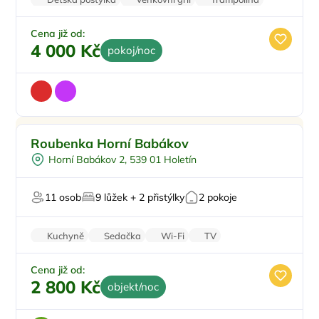
Wi-Fi
Klimatizace
Cena již od:
4 000 Kč
pokoj/noc
Dětské hřiště
Roubenka Horní Babákov
Venkovní bazén
Horní Babákov 2, 539 01 Holetín
Na samotě
Masáže
11 osob
9 lůžek + 2 přistýlky
2 pokoje
U lesa
Kuchyně
Sedačka
Wi-Fi
TV
Zvířata povolena
Cena již od:
2 800 Kč
objekt/noc