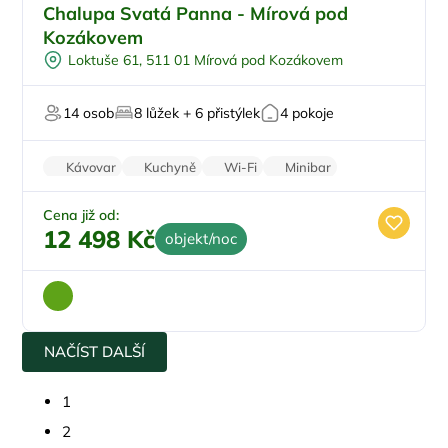
Pro rodiny s dětmi
Chalupa Svatá Panna - Mírová pod
Venkovní bazén
Kozákovem
Vířivka
Loktuše 61, 511 01 Mírová pod Kozákovem
Wellness procedury
U lesa
14 osob
8 lůžek + 6 přistýlek
4 pokoje
Kávovar
Kuchyně
Wi-Fi
Minibar
Pračka
Cena již od:
12 498 Kč
objekt/noc
NAČÍST DALŠÍ
1
2