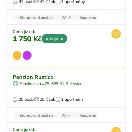
91 osob
91 lůžek
4 apartmány
Pro relaxaci
Standardní postele
Wi-Fi
Koupelna
Rodinné pokoje
Parkování zdarma
Cena již od:
1 750 Kč
pokoj/noc
Vnitřní bazén
Penzion Rustico
Vinný sklípek
Slavkovská 475, 685 01 Bučovice
Wellness procedury
Restaurace
25 osob
25 lůžek
1 apartmán
Firemní akce/teambuilding
Standardní postele
Wi-Fi
Koupelna
Recepce
Parkování zdarma
Cena již od: