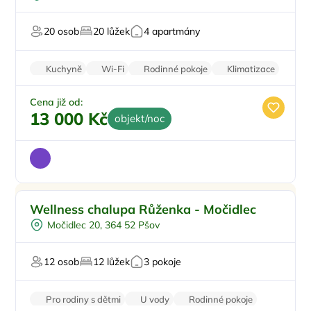
Sauna
Masáže
20 osob
20 lůžek
4 apartmány
Wellness procedury
Kuchyně
Wi-Fi
Rodinné pokoje
Klimatizace
Kamerový systém
Cena již od:
13 000 Kč
objekt/noc
Venkovní bazén
Wellness chalupa Růženka - Močidlec
Koupací sud
Močidlec 20, 364 52 Pšov
Vířivka
Sauna
12 osob
12 lůžek
3 pokoje
Masáže
Pro rodiny s dětmi
U vody
Rodinné pokoje