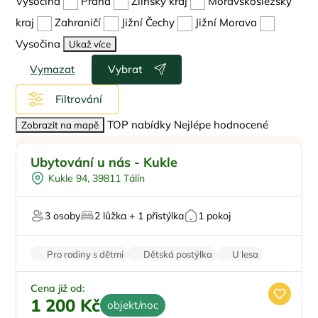
Vysočina
Praha
Zlínský kraj
Moravskoslezský
kraj
Zahraničí
Jižní Čechy
Jižní Morava
Vysočina
Ukaž více
Vymazat
Vybrat
Filtrování
TOP nabídky
Nejlépe hodnocené
Zobrazit na mapě
Vnitřní bazén
Doporučujeme
Ubytování u nás - Kukle
Vířivka
Kukle 94, 39811 Tálín
Na samotě
Sauna
3 osoby
2 lůžka + 1 přistýlka
1 pokoj
Pro rodiny s dětmi
Dětská postýlka
U lesa
Wi-Fi
Balkon/terasa
Cena již od:
1 200 Kč
objekt/noc