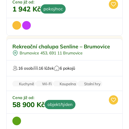
Cena již od:
1 942 Kč
pokoj/noc
Venkovní bazén
Rekreační chalupa Senline – Brumovice
Vířivka
Brumovice 453, 691 11 Brumovice
Sauna
Pro cyklisty
16 osob
16 lůžek
6 pokojů
Pro relaxaci
Kuchyně
Wi-Fi
Koupelna
Stolní hry
Parkování zdarma
Cena již od:
58 900 Kč
objekt/týden