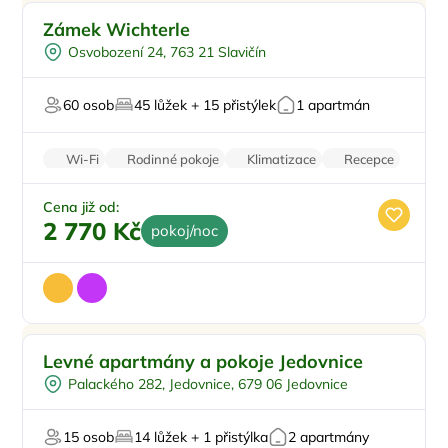
Pro rodiny s dětmi
Doporučujeme
Zámek Wichterle
Vířivka
Osvobození 24, 763 21 Slavičín
Wellness procedury
Restaurace
60 osob
45 lůžek + 15 přistýlek
1 apartmán
Pro svatby a oslavy
Wi-Fi
Rodinné pokoje
Klimatizace
Recepce
Parkování zdarma
Cena již od:
2 770 Kč
pokoj/noc
Pro rodiny s dětmi
Levné apartmány a pokoje Jedovnice
Sauna
Palackého 282, Jedovnice, 679 06 Jedovnice
Wellness procedury
15 osob
14 lůžek + 1 přistýlka
2 apartmány