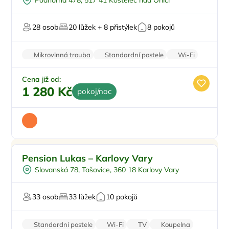
Podhorná 478, 517 41 Kostelec nad Orlicí
Wellness procedury
28 osob
20 lůžek + 8 přistýlek
8 pokojů
Mikrovlnná trouba
Standardní postele
Wi-Fi
Rodinné pokoje
Bezbariérový vstup
Cena již od:
1 280 Kč
pokoj/noc
Snídaně
Pension Lukas – Karlovy Vary
Vířivka
Slovanská 78, Tašovice, 360 18 Karlovy Vary
Sauna
Pro majitele mazlíčků
33 osob
33 lůžek
10 pokojů
Standardní postele
Wi-Fi
TV
Koupelna