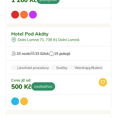
Polopenze
Hotel Pod Akáty
Masáže
Dolní Lomná 71, 739 91 Dolní Lomná
Wellness procedury
Pro svatby a oslavy
33 osob
33 lůžek
15 pokojů
Recepce
Lázeňské procedury
Svatby
Worshopy/školení
Firemní akce/teambuilding
Zvířata povolena
Cena již od:
500 Kč
osoba/noc