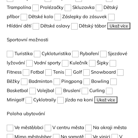
Trampolína
Prolézačky
Skluzavka
Dětský
příbor
Dětské kolo
Záslepky do zásuvek
Hlídání dětí
Dětské oslavy
Dětský tábor
Ukaž více
Sportovní možnosti
Turistika
Cykloturistika
Rybaření
Sjezdové
lyžování
Vodní sporty
Kulečník
Šipky
Fitness
Fotbal
Tenis
Golf
Snowboard
Běžky
Badminton
Pingpong
Bowling
Basketbal
Volejbal
Bruslení
Curling
Minigolf
Cyklotraily
Jízda na koni
Ukaž více
Poloha ubytování
Ve městě/obci
V centru města
Na okraji města
Mimo město/obec
Na samotě
Ve vinici
V