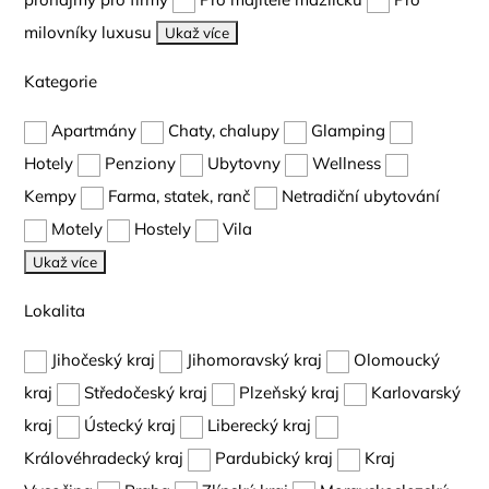
milovníky luxusu
Ukaž více
Kategorie
Apartmány
Chaty, chalupy
Glamping
Hotely
Penziony
Ubytovny
Wellness
Kempy
Farma, statek, ranč
Netradiční ubytování
Motely
Hostely
Vila
Ukaž více
Lokalita
Jihočeský kraj
Jihomoravský kraj
Olomoucký
kraj
Středočeský kraj
Plzeňský kraj
Karlovarský
kraj
Ústecký kraj
Liberecký kraj
Královéhradecký kraj
Pardubický kraj
Kraj