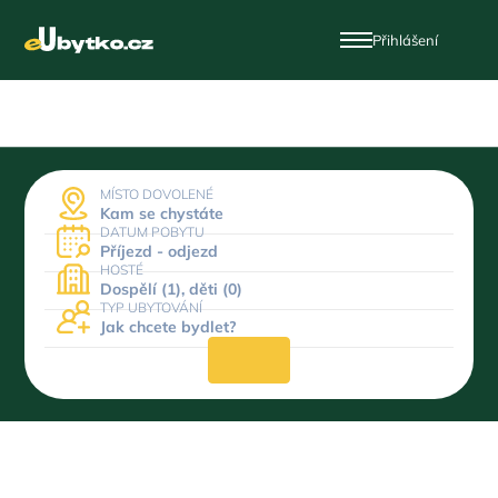
Přihlášení
MÍSTO DOVOLENÉ
Kam se chystáte
DATUM POBYTU
Příjezd - odjezd
HOSTÉ
Dospělí (1), děti (0)
TYP UBYTOVÁNÍ
Jak chcete bydlet?