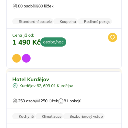
Lázeňské procedury
80 osob
80 lůžek
Pro hosty s omezením
Standardní postele
Koupelna
Rodinné pokoje
Balkon/terasa
Klimatizace
Cena již od:
1 490 Kč
osoba/noc
Vnitřní bazén
Hotel Kurdějov
Vířivka
Kurdějov 62, 693 01 Kurdějov
Dobíjecí stanice
Firemní akce/teambuilding
250 osob
250 lůžek
81 pokojů
Pro svatby a oslavy
Kuchyně
Klimatizace
Bezbariérový vstup
Minibar
Recepce