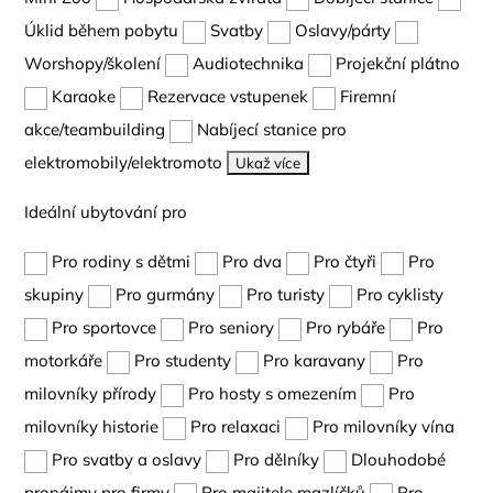
Úklid během pobytu
Svatby
Oslavy/párty
Worshopy/školení
Audiotechnika
Projekční plátno
Karaoke
Rezervace vstupenek
Firemní
akce/teambuilding
Nabíjecí stanice pro
elektromobily/elektromoto
Ukaž více
Ideální ubytování pro
Pro rodiny s dětmi
Pro dva
Pro čtyři
Pro
skupiny
Pro gurmány
Pro turisty
Pro cyklisty
Pro sportovce
Pro seniory
Pro rybáře
Pro
motorkáře
Pro studenty
Pro karavany
Pro
milovníky přírody
Pro hosty s omezením
Pro
milovníky historie
Pro relaxaci
Pro milovníky vína
Pro svatby a oslavy
Pro dělníky
Dlouhodobé
pronájmy pro firmy
Pro majitele mazlíčků
Pro