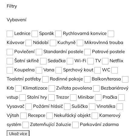
Filtry
Vybavení
Lednice
Sporák
Rychlovarná konvice
Kávovar
Nádobí
Kuchyně
Mikrovlnná trouba
Povlečení
Standardní postele
Patrové postele
Šatní skříně
Sedačka
Wi-Fi
TV
Netflix
Koupelna
Vana
Sprchový kout
WC
Toaletní potřeby
Rodinné pokoje
Balkon/terasa
Krb
Klimatizace
Zvířata povolena
Bezbariérový
vstup
Stolní hry
Trezor
Minibar
Pračka
Vysavač
Požární hlásič
Sušička
Vinotéka
Výtah
Recepce
Nekuřácký objekt
Kamerový
systém
Zatemňující žaluzie
Parkování zdarma
Ukaž více