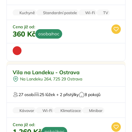
Kuchyně
Standardní postele
Wi-Fi
TV
WC
Cena již od:
360 Kč
osoba/noc
Snídaně
Vila na Landeku - Ostrava
Koupací sud
Na Landeku 264, 725 29 Ostrava
Vířivka
Sauna
27 osob
25 lůžek + 2 přistýlky
8 pokojů
Wellness procedury
Kávovar
Wi-Fi
Klimatizace
Minibar
Zatemňující žaluzie
Cena již od:
1 260 Kč
pokoj/noc