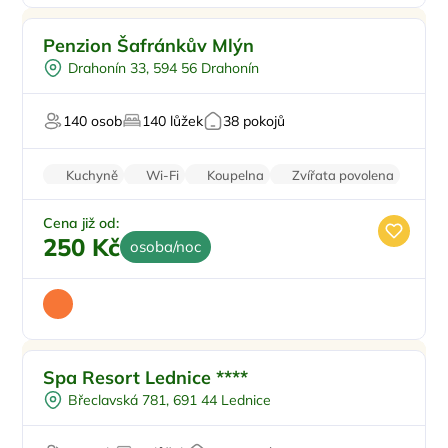
Snídaně
Penzion Šafránkův Mlýn
Venkovní bazén
Drahonín 33, 594 56 Drahonín
Vířivka
U vody
140 osob
140 lůžek
38 pokojů
Pro studenty
Kuchyně
Wi-Fi
Koupelna
Zvířata povolena
Parkování zdarma
Cena již od:
250 Kč
osoba/noc
Ve městě/obci
Doporučujeme
Spa Resort Lednice ****
Polopenze
Břeclavská 781, 691 44 Lednice
Vířivka
Pro milovníky historie