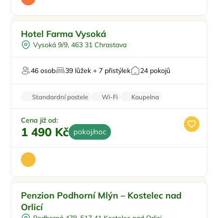
Snídaně
Hotel Farma Vysoká
Pro skupiny
Vysoká 9/9, 463 31 Chrastava
Wellness procedury
Restaurace
46 osob
39 lůžek + 7 přistýlek
24 pokojů
Pro hosty s omezením
Standardní postele
Wi-Fi
Koupelna
Rodinné pokoje
Zvířata povolena
Cena již od:
1 490 Kč
pokoj/noc
Snídaně
Penzion Podhorní Mlýn – Kostelec nad
Vířivka
Orlicí
Masáže