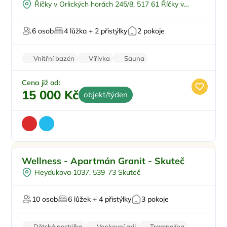
Říčky v Orlických horách 245/8, 517 61 Říčky v
Polopenze
Orlických horách
Plná penze
6 osob
4 lůžka + 2 přistýlky
2 pokoje
Vnitřní bazén
Vířivka
Sauna
Wellness procedury
Stolní hry
Cena již od:
15 000 Kč
objekt/týden
Venkovní bazén
Wellness - Apartmán Granit - Skuteč
Vířivka
Heydukova 1037, 539 73 Skuteč
Wellness procedury
10 osob
6 lůžek + 4 přistýlky
3 pokoje
Dětská postýlka
Venkovní gril
Trampolína