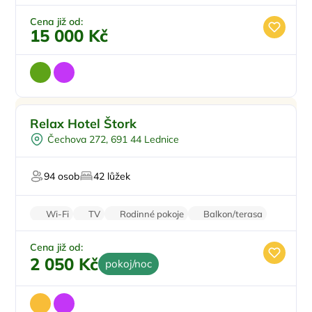
Krb
Pro majitele mazlíčků
Cena již od:
15 000 Kč
Pro rodiny s dětmi
Top
Relax Hotel Štork
Venkovní bazén
Čechova 272, 691 44 Lednice
Vířivka
Sauna
94 osob
42 lůžek
Wellness procedury
Wi-Fi
TV
Rodinné pokoje
Balkon/terasa
Klimatizace
Cena již od:
2 050 Kč
pokoj/noc