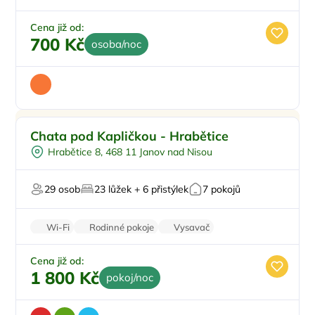
Minibar
Cena již od:
700 Kč
osoba/noc
Dětské hřiště
Chata pod Kapličkou - Hrabětice
Venkovní bazén
Hrabětice 8, 468 11 Janov nad Nisou
Wellness procedury
U lesa
29 osob
23 lůžek + 6 přistýlek
7 pokojů
U lyžařského střediska
Wi-Fi
Rodinné pokoje
Vysavač
Kamerový systém
Zatemňující žaluzie
Cena již od:
1 800 Kč
pokoj/noc