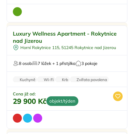
Vířivka
Luxury Wellness Apartment - Rokytnice
Sauna
nad Jizerou
Hlídání dětí
Horní Rokytnice 115, 51245 Rokytnice nad Jizerou
U sjezdovky
Pro milovníky luxusu
8 osob
7 lůžek + 1 přistýlka
3 pokoje
Kuchyně
Wi-Fi
Krb
Zvířata povolena
Pračka
Cena již od:
29 900 Kč
objekt/týden