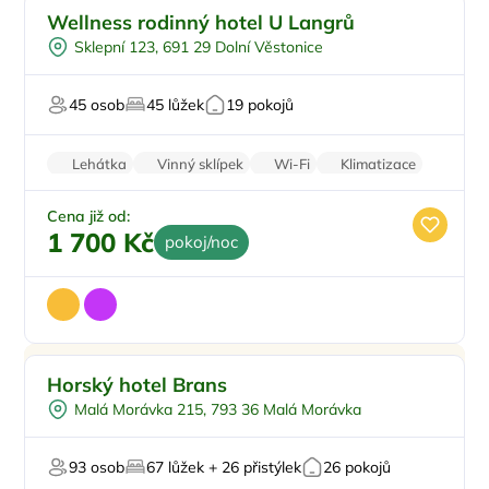
Venkovní bazén
Doporučujeme
Wellness rodinný hotel U Langrů
Polopenze
Sklepní 123, 691 29 Dolní Věstonice
Vířivka
Masáže
45 osob
45 lůžek
19 pokojů
Pro milovníky vína
Lehátka
Vinný sklípek
Wi-Fi
Klimatizace
Parkování zdarma
Cena již od:
1 700 Kč
pokoj/noc
Venkovní bazén
Horský hotel Brans
Polopenze
Malá Morávka 215, 793 36 Malá Morávka
Wellness procedury
U lyžařského střediska
93 osob
67 lůžek + 26 přistýlek
26 pokojů
Pro majitele mazlíčků