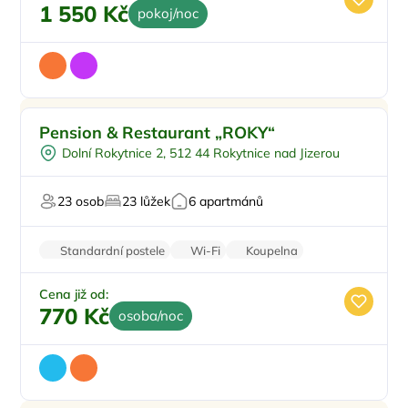
1 550 Kč
pokoj/noc
Snídaně
Pension & Restaurant „ROKY“
Vířivka
Dolní Rokytnice 2, 512 44 Rokytnice nad Jizerou
Sauna
Restaurace
23 osob
23 lůžek
6 apartmánů
U sjezdovky
Standardní postele
Wi-Fi
Koupelna
Rodinné pokoje
Zatemňující žaluzie
Cena již od:
770 Kč
osoba/noc