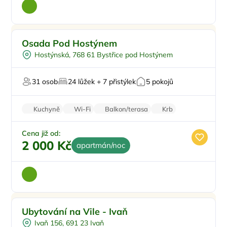
Venkovní bazén
Osada Pod Hostýnem
Koupací sud
Hostýnská, 768 61 Bystřice pod Hostýnem
Sauna
Wellness procedury
31 osob
24 lůžek + 7 přistýlek
5 pokojů
U vody
Kuchyně
Wi-Fi
Balkon/terasa
Krb
Cena již od:
2 000 Kč
apartmán/noc
Venkovní bazén
Ubytování na Vile - Ivaň
Vířivka
Ivaň 156, 691 23 Ivaň