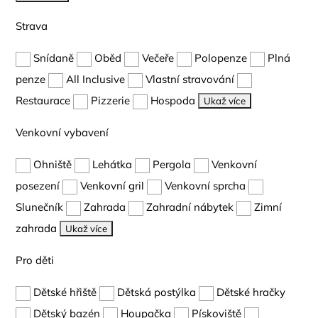
Strava
Snídaně
Oběd
Večeře
Polopenze
Plná
penze
All Inclusive
Vlastní stravování
Restaurace
Pizzerie
Hospoda
Ukaž více
Venkovní vybavení
Ohniště
Lehátka
Pergola
Venkovní
posezení
Venkovní gril
Venkovní sprcha
Slunečník
Zahrada
Zahradní nábytek
Zimní
zahrada
Ukaž více
Pro děti
Dětské hřiště
Dětská postýlka
Dětské hračky
Dětský bazén
Houpačka
Pískoviště