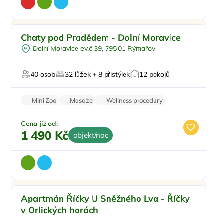
Pro rodiny s dětmi
Chaty pod Pradědem - Dolní Moravice
Pro skupiny
Dolní Moravice ev.č 39, 795 01 Rýmařov
Polopenze
Vířivka
40 osob
32 lůžek + 8 přistýlek
12 pokojů
Sauna
Mini Zoo
Masáže
Wellness procedury
Svatby
Firemní akce/teambuilding
Cena již od:
1 490 Kč
objekt/noc
Pro rodiny s dětmi
Apartmán Říčky U Sněžného Lva - Říčky
Ve městě/obci
v Orlických horách
Pro čtyři