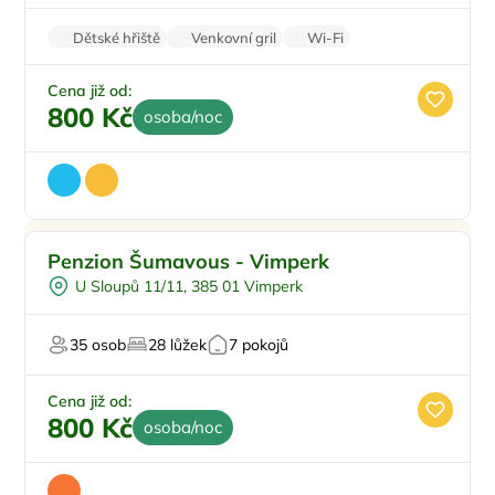
Dětské hřiště
Venkovní gril
Wi-Fi
Balkon/terasa
Cena již od:
800 Kč
osoba/noc
Penzion Šumavous - Vimperk
U Sloupů 11/11, 385 01 Vimperk
35 osob
28 lůžek
7 pokojů
Cena již od:
800 Kč
osoba/noc