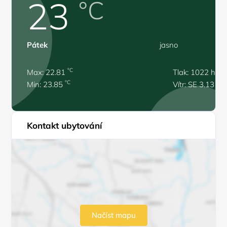
23
°C
Pátek
jasno
°C
Max: 22.81
Tlak: 1022 hPa
°C
Min: 23.85
Vítr: SE 3.13 m/
Kontakt ubytování
Načíst mapu