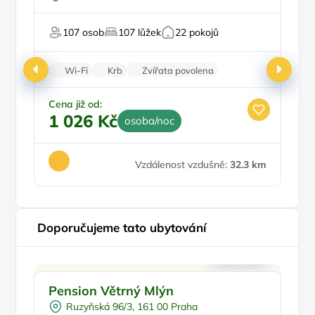
Vířivka
Sauna
Pr
107 osob
107 lůžek
22 pokojů
Masáže
Wi-Fi
Krb
Zvířata povolena
Bezbariérový vstup
Nekuřácký objekt
Cena již od:
Ce
1 026 Kč
1
osoba/noc
Vzdálenost vzdušně:
32.3 km
Doporučujeme tato ubytování
Ve městě/obci
Doporučujeme
Pension Větrný Mlýn
E
Snídaně
Ruzyňská 96/3, 161 00 Praha
Pro turisty