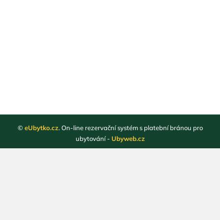
©
eUbytko.cz
. On-line rezervační systém s platební bránou pro
ubytování -
Ubyweb.cz
Registrace ubytovatelů
Webové stránky ubytování
Magazín
Obchodní podmínky
Ochrana osobních údajů