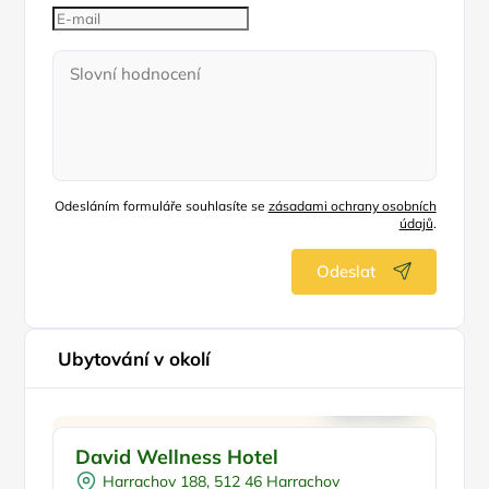
Odesláním formuláře souhlasíte se
zásadami ochrany osobních
údajů
.
Odeslat
Ubytování v okolí
Snídaně
David Wellness Hotel
Ho
Vnitřní bazén
Harrachov 188, 512 46 Harrachov