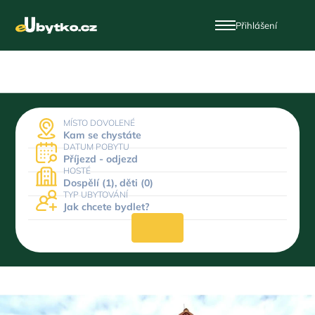
Přihlášení
MÍSTO DOVOLENÉ
Kam se chystáte
DATUM POBYTU
Příjezd - odjezd
HOSTÉ
Dospělí (1), děti (0)
TYP UBYTOVÁNÍ
Jak chcete bydlet?