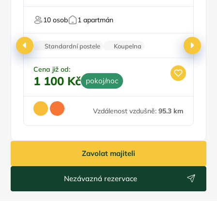
Pro milovníky historie
10 osob
1 apartmán
Nabíjecí stanice pro elektromobily/elektromoto
Standardní postele
Koupelna
Rodinné pokoje
Trezor
Minibar
Cena již od:
1 100 Kč
pokoj/noc
Vzdálenost vzdušně:
95.3 km
Zavolat majiteli
Nezávazná rezervace