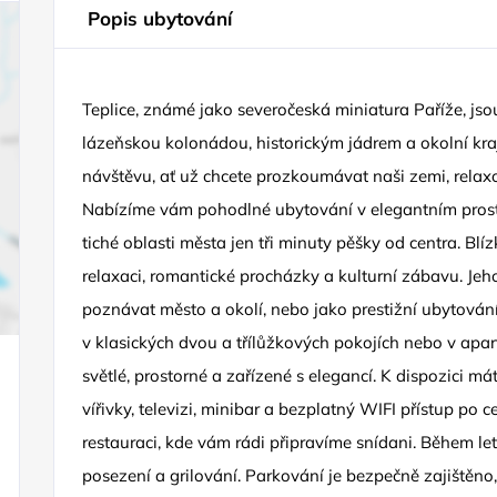
Popis ubytování
Teplice, známé jako severočeská miniatura Paříže, jsou
lázeňskou kolonádou, historickým jádrem a okolní kra
návštěvu, ať už chcete prozkoumávat naši zemi, relaxo
Nabízíme vám pohodlné ubytování v elegantním prostře
tiché oblasti města jen tři minuty pěšky od centra. Bl
relaxaci, romantické procházky a kulturní zábavu. Jeh
poznávat město a okolí, nebo jako prestižní ubytování
v klasických dvou a třílůžkových pokojích nebo v apa
světlé, prostorné a zařízené s elegancí. K dispozici m
vířivky, televizi, minibar a bezplatný WIFI přístup po
restauraci, kde vám rádi připravíme snídani. Během le
posezení a grilování. Parkování je bezpečně zajiště