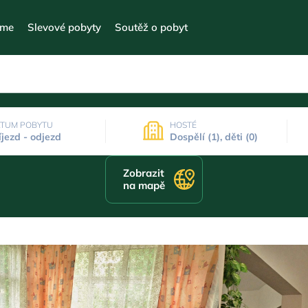
eme
Slevové pobyty
Soutěž o pobyt
TUM POBYTU
HOSTÉ
íjezd - odjezd
Dospělí (1), děti (0)
Zobrazit
na mapě