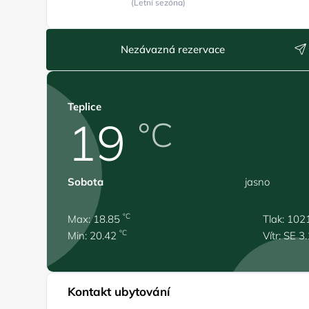
(Letní sezóna)
Nezávazná rezervace
Teplice
19
°C
Sobota
jasno
°C
Max: 18.85
Tlak: 102
°C
Min: 20.42
Vítr: SE 3
Kontakt ubytování