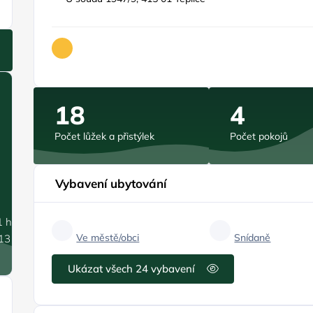
18
4
Počet lůžek a přistýlek
Počet pokojů
Vybavení ubytování
1 hPa
Ve městě/obci
Snídaně
.13 m/s
Ukázat všech 24 vybavení