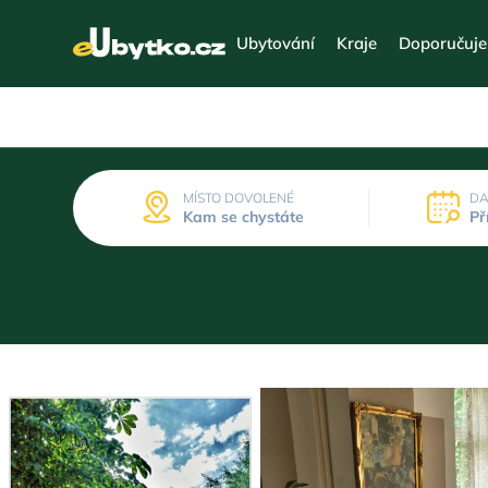
Ubytování
Kraje
Doporučuj
MÍSTO DOVOLENÉ
DA
Kam se chystáte
Př