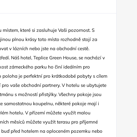
 místem, které si zasluhuje Vaši pozornost. S
jinou plnou krásy toto místo rozhodně stojí za
vat v lázních nebo jste na obchodní cestě.
dí. Náš hotel, Teplice Green House, se nachází v
ízkost zámeckého parku ho činí ideálním pro
o poloha je perfektní pro krátkodobé pobyty s cílem
 pro vaše obchodní partnery. V hotelu se ubytujete
rtmánu s možností přistýlky. Všechny pokoje jsou
áte samostatnou koupelnu, některé pokoje mají i
 celém hotelu. V přízemí můžete využít malou
tních měsíců můžete využít terasu pro příjemné
no, buď před hotelem na oploceném pozemku nebo