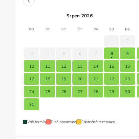
‹
Srpen 2026
PO
ÚT
ST
ČT
PÁ
SO
NE
1
2
3
4
5
6
7
8
9
10
11
12
13
14
15
16
17
18
19
20
21
22
23
24
25
26
27
28
29
30
31
Váš termín
Plně obsazeno
Částečná rezervace