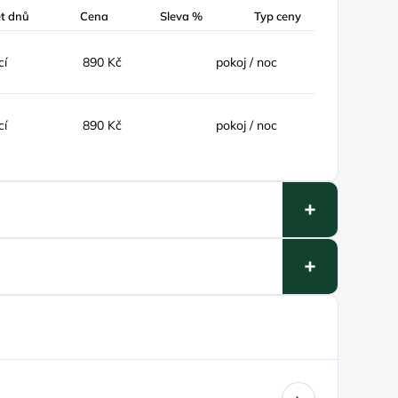
t dnů
Cena
Sleva %
Typ ceny
cí
890 Kč
pokoj / noc
cí
890 Kč
pokoj / noc