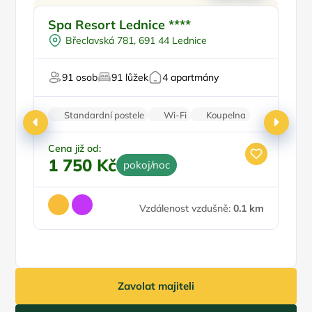
Ve městě/obci
Doporučujeme
Spa Resort Lednice ****
R
Polopenze
We
Břeclavská 781, 691 44 Lednice
Vířivka
Pro milovníky historie
P
91 osob
91 lůžek
4 apartmány
Pro relaxaci
Pr
Standardní postele
Wi-Fi
Koupelna
Rodinné pokoje
Parkování zdarma
Cena již od:
Ce
1 750 Kč
3
pokoj/noc
Vzdálenost vzdušně:
0.1 km
Zavolat majiteli