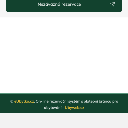
Nezávazná rezervace
©
eUbytko.cz
. On-line rezervační systém s platební bránou pro
ubytování -
Ubyweb.cz
Registrace ubytovatelů
Webové stránky ubytování