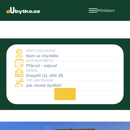
Přihlášení
MÍSTO DOVOLENÉ
Kam se chystáte
DATUM POBYTU
Příjezd - odjezd
HOSTÉ
Dospělí (1), děti (0)
TYP UBYTOVÁNÍ
Jak chcete bydlet?