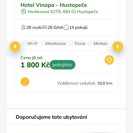
Snídaně
Ve
Hotel Vinopa - Hustopeče
P
Dětské hřiště
Herbenova 527/5, 693 01 Hustopeče
Ve vinici
Pro milovníky vína
28 osob
28 lůžek
14 pokojů
Pro svatby a oslavy
Wi-Fi
Klimatizace
Trezor
Minibar
Parkování zdarma
Cena již od:
Ce
1 800 Kč
2
pokoj/noc
Vzdálenost vzdušně:
16.8 km
Vz
Doporučujeme tato ubytování