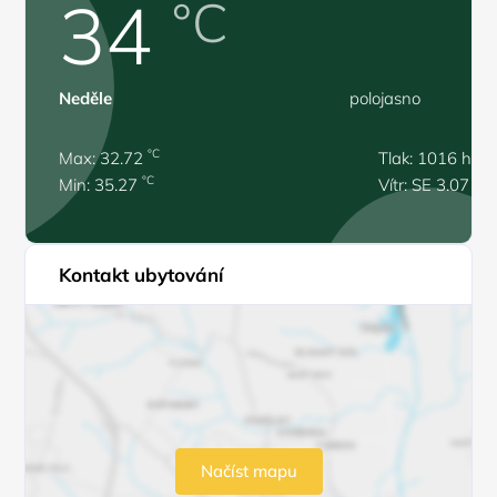
34
°C
Neděle
polojasno
°C
Max: 32.72
Tlak: 1016 hPa
°C
Min: 35.27
Vítr: SE 3.07 m/
Kontakt ubytování
Načíst mapu