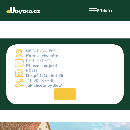
Přihlášení
MÍSTO DOVOLENÉ
Kam se chystáte
DATUM POBYTU
Příjezd - odjezd
HOSTÉ
Dospělí (1), děti (0)
TYP UBYTOVÁNÍ
Jak chcete bydlet?