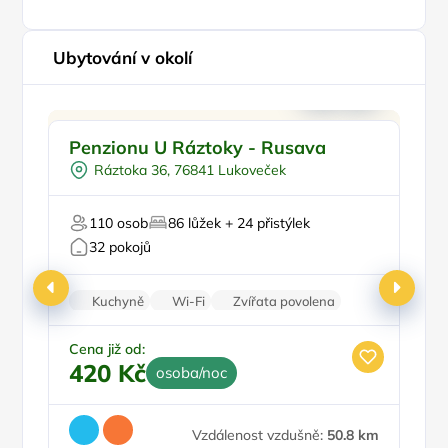
Ubytování v okolí
Pro rodiny s dětmi
Pr
Penzionu U Ráztoky - Rusava
P
Plná penze
B
Ráztoka 36, 76841 Lukoveček
Pro sportovce
Pro milovníky přírody
Pr
110 osob
86 lůžek + 24 přistýlek
Firemní akce/teambuilding
32 pokojů
Kuchyně
Wi-Fi
Zvířata povolena
Nekuřácký objekt
Parkování zdarma
Cena již od:
Ce
420 Kč
4
osoba/noc
Vzdálenost vzdušně:
50.8 km