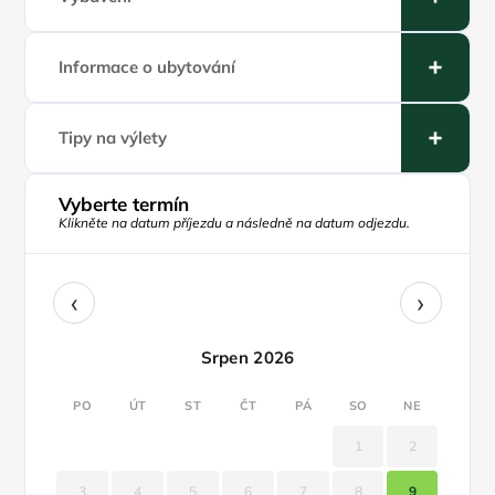
Informace o ubytování
Tipy na výlety
Vyberte termín
Klikněte na datum příjezdu a následně na datum odjezdu.
‹
›
Srpen 2026
PO
ÚT
ST
ČT
PÁ
SO
NE
1
2
3
4
5
6
7
8
9