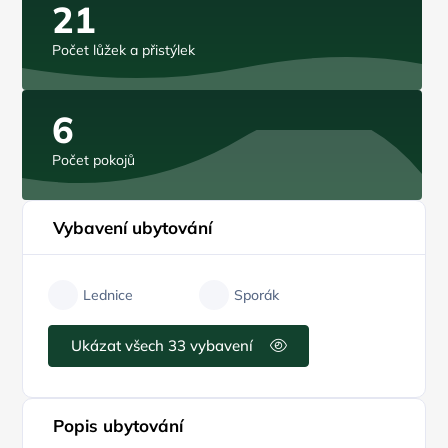
21
Počet lůžek a přistýlek
6
Počet pokojů
Vybavení ubytování
Lednice
Sporák
Ukázat všech 33 vybavení
Popis ubytování