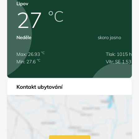
Lipov
27
°C
Neděle
skoro jasno
°C
Max: 26.93
Tlak: 1015 hPa
°C
Min: 27.6
Vítr: SE 1.53 m/
Kontakt ubytování