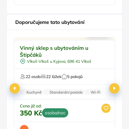
Doporučujeme tato ubytování
Snídaně
Doporučujeme
Vinný sklep s ubytováním u
P
Vinný sklípek
Štipčáků
Večeře
Vo
Vlkoš-Vlkoš u Kyjova, 696 41 Vlkoš
Pro motorkáře
Pro milovníky vína
B
22 osob
22 lůžek
5 pokojů
Kuchyně
Standardní postele
Wi-Fi
Koupelna
Rodinné pokoje
Ce
1
Cena již od:
350 Kč
osoba/noc