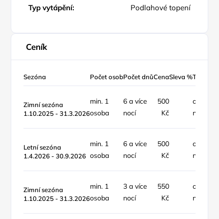
Typ vytápění:
Podlahové topení
Ceník
Sezóna
Počet osob
Počet dnů
Cena
Sleva %
Typ ceny
min. 1
6 a více
500
osoba /
Zimní sezóna
osoba
nocí
Kč
noc
1.10.2025 - 31.3.2026
min. 1
6 a více
500
osoba /
Letní sezóna
osoba
nocí
Kč
noc
1.4.2026 - 30.9.2026
min. 1
3 a více
550
osoba /
Zimní sezóna
osoba
nocí
Kč
noc
1.10.2025 - 31.3.2026