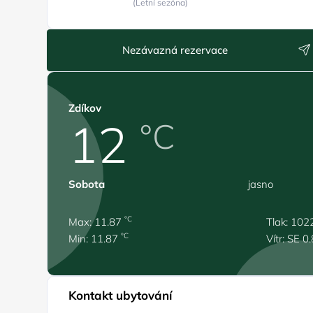
(Letní sezóna)
Nezávazná rezervace
Zdíkov
12
°C
Sobota
jasno
°C
Max: 11.87
Tlak: 102
°C
Min: 11.87
Vítr: SE 0
Kontakt ubytování