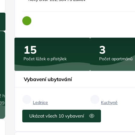
15
3
Počet lůžek a přistýlek
Počet apartmánů
Vybavení ubytování
2 hPa
Lednice
Kuchyně
.89 m/s
Ukázat všech 10 vybavení