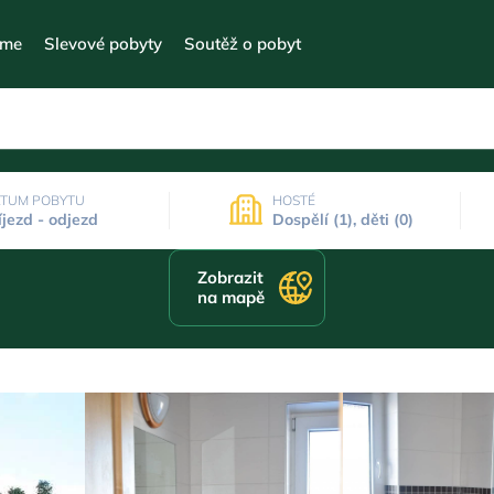
eme
Slevové pobyty
Soutěž o pobyt
TUM POBYTU
HOSTÉ
íjezd - odjezd
Dospělí (1), děti (0)
Zobrazit
na mapě