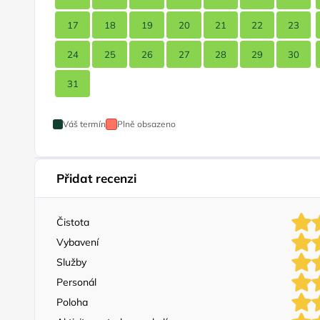
17
18
19
20
21
22
23
24
25
26
27
28
29
30
31
Váš termín
Plně obsazeno
Přidat recenzi
Čistota
Vybavení
Služby
Personál
Poloha