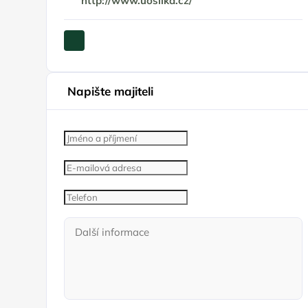
http://www.uoslika.cz/
Napište majiteli