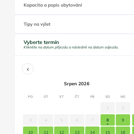
Kapacita a popis ubytování
Tipy na výlet
Vyberte termín
Klikněte na datum příjezdu a následně na datum odjezdu.
‹
Srpen 2026
PO
ÚT
ST
ČT
PÁ
SO
NE
1
2
3
4
5
6
7
8
9
10
11
12
13
14
15
16