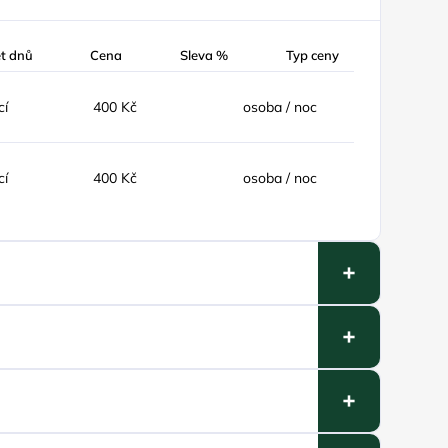
t dnů
Cena
Sleva %
Typ ceny
cí
400 Kč
osoba / noc
cí
400 Kč
osoba / noc