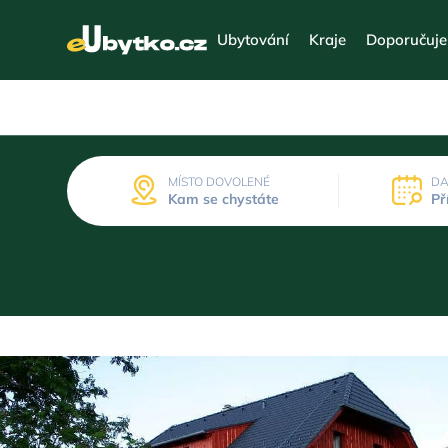
Ubytování
Kraje
Doporučuj
MÍSTO DOVOLENÉ
DA
Kam se chystáte
Př