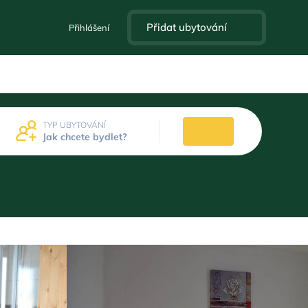
Přidat ubytování
Přihlášení
TYP UBYTOVÁNÍ
Jak chcete bydlet?