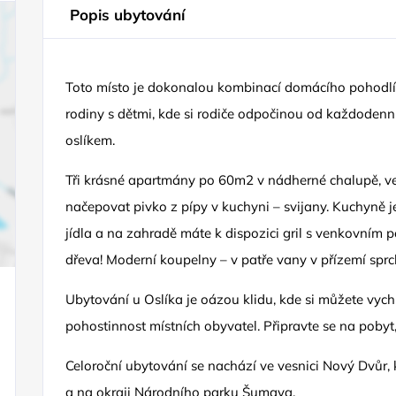
Popis ubytování
Toto místo je dokonalou kombinací domácího pohodlí 
rodiny s dětmi, kde si rodiče odpočinou od každodenníh
oslíkem.
Tři krásné apartmány po 60m2 v nádherné chalupě, ve 
načepovat pivko z pípy v kuchyni – svijany. Kuchyně
jídla a na zahradě máte k dispozici gril s venkovním 
dřeva! Moderní koupelny – v patře vany v přízemí sprc
Ubytování u Oslíka je oázou klidu, kde si můžete vychu
pohostinnost místních obyvatel. Připravte se na poby
Celoroční ubytování se nachází ve vesnici Nový Dvůr,
a na okraji Národního parku Šumava.