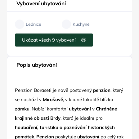
Vybavení ubytování
Lednice
Kuchyně
Ukázat všech 9 vybavení
Popis ubytování
Penzion Boraseti je nově postavený
penzion
, který
se nachází v
Mirošově
, v klidné lokalitě blízko
zámku
. Nabízí komfortní
ubytování
v
Chráněné
krajinné oblasti Brdy
, která je ideální pro
houbaření, turistiku a poznávání historických
památek
.
Penzion
poskytuje
ubytování
po celý rok