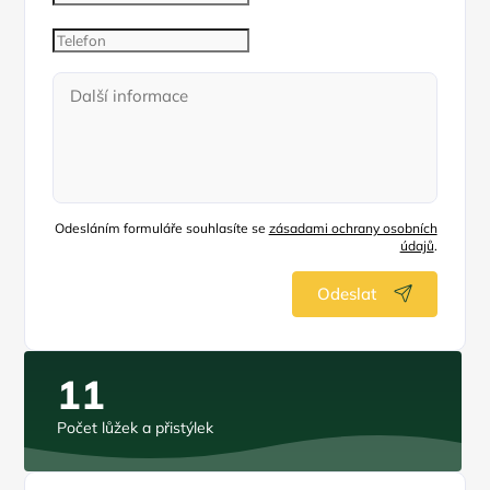
Odesláním formuláře souhlasíte se
zásadami ochrany osobních
údajů
.
Odeslat
11
Počet lůžek a přistýlek