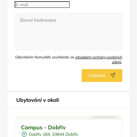
Odesláním formuláře souhlasíte se
zásadami ochrany osobních
údajů
.
Odeslat
Ubytování v okolí
Pro rodiny s dětmi
Campus - Dobřív
Z
Pro skupiny
M
Dobřív 184, 33844 Dobřív