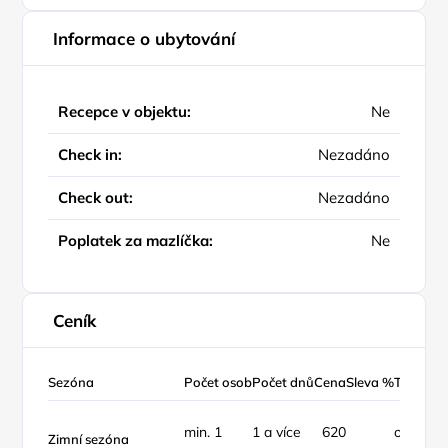
Informace o ubytování
Recepce v objektu:
Ne
Check in:
Nezadáno
Check out:
Nezadáno
Poplatek za mazlíčka:
Ne
Ceník
Sezóna
Počet osob
Počet dnů
Cena
Sleva %
Typ ceny
min. 1
1 a více
620
osoba /
Zimní sezóna