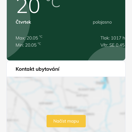
20
°C
Čtvrtek
polojasno
°C
Max: 20.05
Tlak: 1017 hPa
°C
Min: 20.05
Vítr: SE 0.45 m/
Kontakt ubytování
Načíst mapu