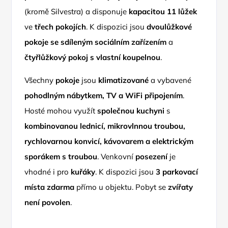
(kromě Silvestra) a disponuje
kapacitou 11 lůžek
ve
třech pokojích
. K dispozici jsou
dvoulůžkové
pokoje se sdíleným sociálním zařízením
a
čtyřlůžkový pokoj s vlastní koupelnou
.
Všechny
pokoje
jsou
klimatizované
a vybavené
pohodlným nábytkem, TV a WiFi připojením
.
Hosté mohou využít
společnou kuchyni
s
kombinovanou lednicí, mikrovlnnou troubou,
rychlovarnou konvicí, kávovarem a elektrickým
sporákem s troubou
. Venkovní
posezení
je
vhodné i pro
kuřáky
. K dispozici jsou
3 parkovací
místa zdarma
přímo u objektu. Pobyt se
zvířaty
není povolen
.