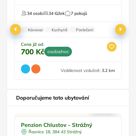
Worshopy/školení
Pro svatby a oslavy
Pr
34 osob
34 lůžek
7 pokojů
Pro majitele mazlíčků
P
Kávovar
Kuchyně
Povlečení
Patrové postele
Balkon/terasa
Cena již od:
700 Kč
osoba/noc
Vzdálenost vzdušně:
3.2 km
Doporučujeme tato ubytování
Pro rodiny s dětmi
Doporučujeme
Penzion Chlustov - Strážný
P
Dětské hřiště
Řasnice 18, 384 43 Strážný
Sauna