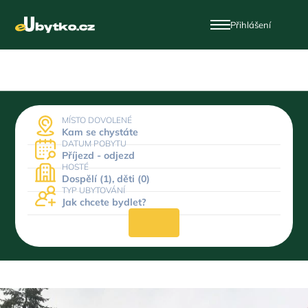
Přihlášení
MÍSTO DOVOLENÉ
Kam se chystáte
DATUM POBYTU
Příjezd - odjezd
HOSTÉ
Dospělí (1), děti (0)
TYP UBYTOVÁNÍ
Jak chcete bydlet?