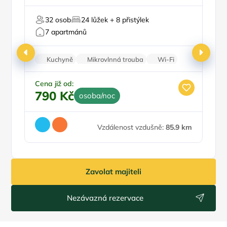
Mini Zoo
32 osob
24 lůžek + 8 přistýlek
U lesa
Na
7 apartmánů
Kuchyně
Mikrovlnná trouba
Wi-Fi
Sprchový kout
Balkon/terasa
Ce
1
Cena již od:
790 Kč
osoba/noc
Vzdálenost vzdušně:
85.9 km
Zavolat majiteli
Nezávazná rezervace