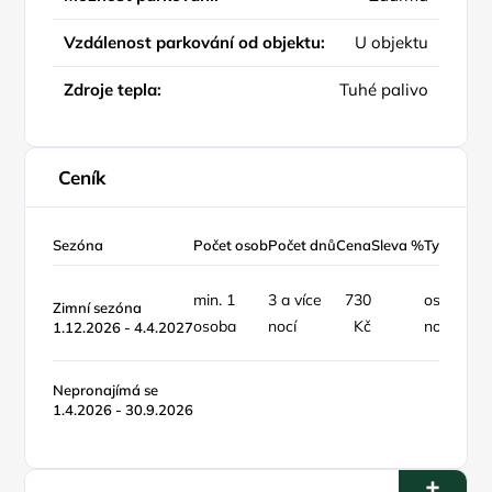
Vzdálenost parkování od objektu:
U objektu
Zdroje tepla:
Tuhé palivo
Ceník
Sezóna
Počet osob
Počet dnů
Cena
Sleva %
Typ ceny
min. 1
3 a více
730
osoba /
Zimní sezóna
osoba
nocí
Kč
noc
1.12.2026 - 4.4.2027
Nepronajímá se
1.4.2026 - 30.9.2026