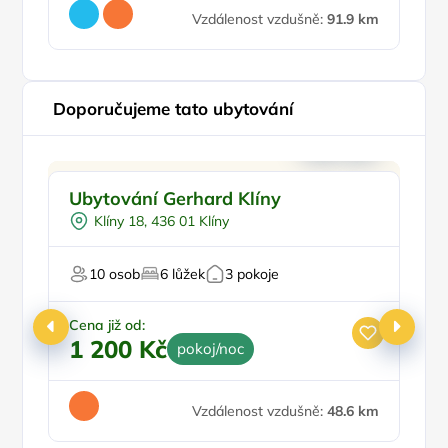
Vzdálenost vzdušně:
91.9 km
Doporučujeme tato ubytování
Doporučujeme
Ubytování Gerhard Klíny
P
Klíny 18, 436 01 Klíny
10 osob
6 lůžek
3 pokoje
Cena již od:
Ce
1 200 Kč
5
pokoj/noc
Vzdálenost vzdušně:
48.6 km