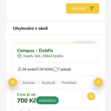
Odeslat
Ubytování v okolí
Pro rodiny s dětmi
P
Campus - Dobřív
S
Pro skupiny
Dobřív 184, 33844 Dobřív
Worshopy/školení
Pro svatby a oslavy
34 osob
34 lůžek
7 pokojů
Pro majitele mazlíčků
Pr
Kávovar
Kuchyně
Povlečení
Patrové postele
Balkon/terasa
Cena již od:
Ce
700 Kč
1
osoba/noc