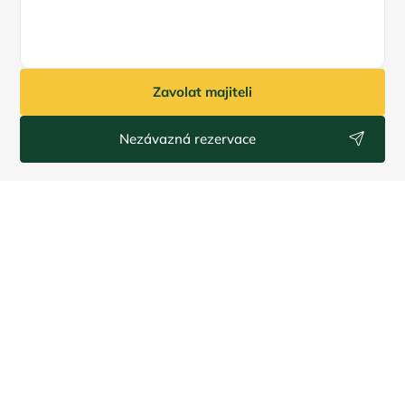
Zavolat majiteli
Nezávazná rezervace