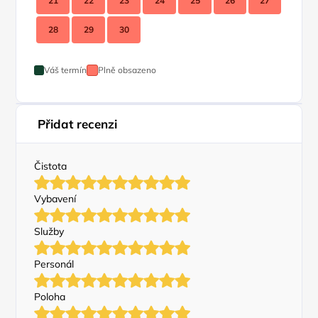
21
22
23
24
25
26
27
28
29
30
Váš termín
Plně obsazeno
Přidat recenzi
Čistota
Vybavení
Služby
Personál
Poloha