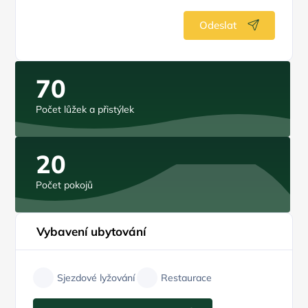
Odeslat
70
Počet lůžek a přistýlek
20
Počet pokojů
Vybavení ubytování
Sjezdové lyžování
Restaurace