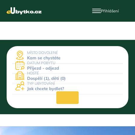
Přihlášení
MÍSTO DOVOLENÉ
Kam se chystáte
DATUM POBYTU
Příjezd - odjezd
HOSTÉ
Dospělí (1), děti (0)
TYP UBYTOVÁNÍ
Jak chcete bydlet?