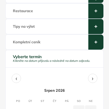
Restaurace
Tipy na výlet
Kompletní ceník
Vyberte termín
Klikněte na datum příjezdu a následně na datum odjezdu.
‹
›
Srpen 2026
PO
ÚT
ST
ČT
PÁ
SO
NE