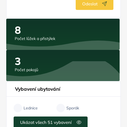
Odeslat
8
Počet lůžek a přistýlek
3
Počet pokojů
Vybavení ubytování
Lednice
Sporák
Ukázat všech 51 vybavení