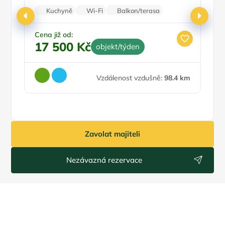
Kuchyně
Wi-Fi
Balkon/terasa
Na horách
Parkování zdarma
Cena již od:
Ce
17 500 Kč
3
objekt/týden
Vzdálenost vzdušně:
98.4 km
Zavolat majiteli
Nezávazná rezervace