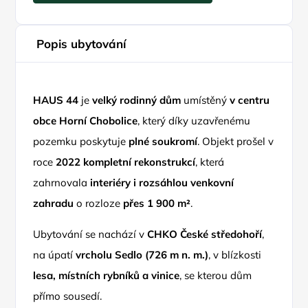
Popis ubytování
HAUS 44
je
velký rodinný dům
umístěný
v centru
obce Horní Chobolice
, který díky uzavřenému
pozemku poskytuje
plné soukromí
. Objekt prošel v
roce
2022 kompletní rekonstrukcí
, která
zahrnovala
interiéry i rozsáhlou venkovní
zahradu
o rozloze
přes 1 900 m²
.
Ubytování se nachází v
CHKO České středohoří
,
na úpatí
vrcholu Sedlo (726 m n. m.)
, v blízkosti
lesa, místních rybníků a vinice
, se kterou dům
přímo sousedí.