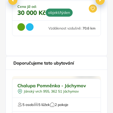
Cena již od:
30 000 Kč
objekt/týden
Ce
4
Vzdálenost vzdušně:
70.6 km
Doporučujeme tato ubytování
Pro rodiny s dětmi
Doporučujeme
P
Chalupa Pomněnka - Jáchymov
C
Pro skupiny
Jánský vrch 955, 362 51 Jáchymov
Venkovní gril
U sjezdovky
5 osob
5 lůžek
2 pokoje
Pro majitele mazlíčků
Pr