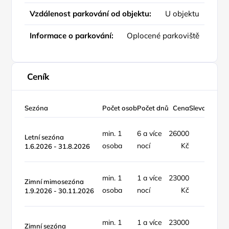
Vzdálenost parkování od objektu:
U objektu
Informace o parkování:
Oplocené parkoviště
Ceník
Sezóna
Počet osob
Počet dnů
Cena
Sleva %
Typ 
min. 1
6 a více
26000
objek
Letní sezóna
osoba
nocí
Kč
týde
1.6.2026 - 31.8.2026
min. 1
1 a více
23000
objek
Zimní mimosezóna
osoba
nocí
Kč
týde
1.9.2026 - 30.11.2026
min. 1
1 a více
23000
objek
Zimní sezóna