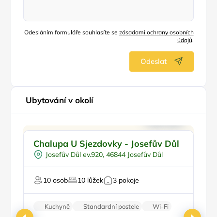
Odesláním formuláře souhlasíte se
zásadami ochrany osobních
údajů
.
Odeslat
Ubytování v okolí
Pro cyklisty
Doporučujeme
Chalupa U Sjezdovky - Josefův Důl
W
Pro sportovce
Š
Josefův Důl ev.920, 46844 Josefův Důl
U lesa
U sjezdovky
10 osob
10 lůžek
3 pokoje
U 
Kuchyně
Standardní postele
Wi-Fi
Koupelna
Parkování zdarma