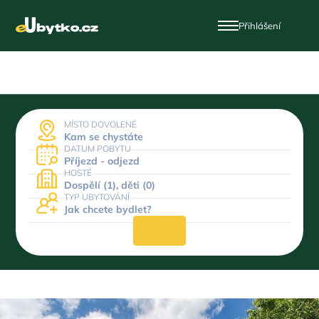
Přihlášení
MÍSTO DOVOLENÉ
Kam se chystáte
DATUM POBYTU
Příjezd - odjezd
HOSTÉ
Dospělí (1), děti (0)
TYP UBYTOVÁNÍ
Jak chcete bydlet?