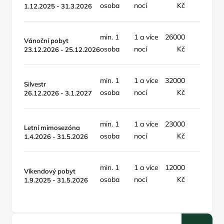
osoba
nocí
Kč
týde
1.12.2025 - 31.3.2026
min. 1
1 a více
26000
Vánoční pobyt
poby
osoba
nocí
Kč
23.12.2026 - 25.12.2026
min. 1
1 a více
32000
Silvestr
poby
osoba
nocí
Kč
26.12.2026 - 3.1.2027
min. 1
1 a více
23000
objek
Letní mimosezóna
osoba
nocí
Kč
týde
1.4.2026 - 31.5.2026
min. 1
1 a více
12000
apa
Víkendový pobyt
osoba
nocí
Kč
/ no
1.9.2025 - 31.5.2026