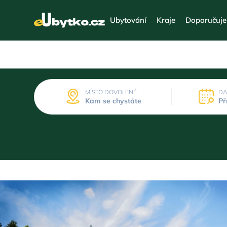
Ubytování
Kraje
Doporučuj
MÍSTO DOVOLENÉ
DA
Kam se chystáte
Př