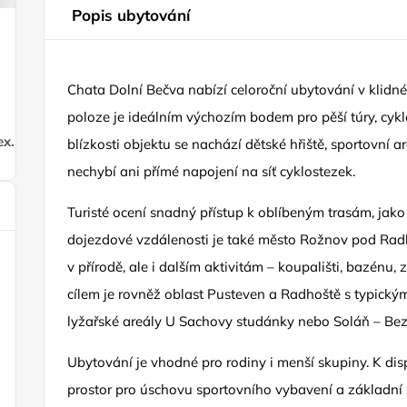
Popis ubytování
Chata Dolní Bečva nabízí celoroční ubytování v klidné 
poloze je ideálním výchozím bodem pro pěší túry, cyklo
ex.html
blízkosti objektu se nachází dětské hřiště, sportovní a
nechybí ani přímé napojení na síť cyklostezek.
Turisté ocení snadný přístup k oblíbeným trasám, jako
dojezdové vzdálenosti je také město Rožnov pod Ra
v přírodě, ale i dalším aktivitám – koupališti, bazén
cílem je rovněž oblast Pusteven a Radhoště s typický
lyžařské areály U Sachovy studánky nebo Soláň – Be
Ubytování je vhodné pro rodiny i menší skupiny. K dis
prostor pro úschovu sportovního vybavení a základní