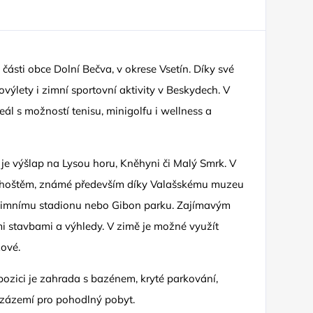
části obce Dolní Bečva, v okrese Vsetín. Díky své
výlety i zimní sportovní aktivity v Beskydech. V
reál s možností tenisu, minigolfu i wellness a
 je výšlap na Lysou horu, Kněhyni či Malý Smrk. V
dhoštěm, známé především díky Valašskému muzeu
u, zimnímu stadionu nebo Gibon parku. Zajímavým
mi stavbami a výhledy. V zimě je možné využít
zové.
pozici je zahrada s bazénem, kryté parkování,
 zázemí pro pohodlný pobyt.