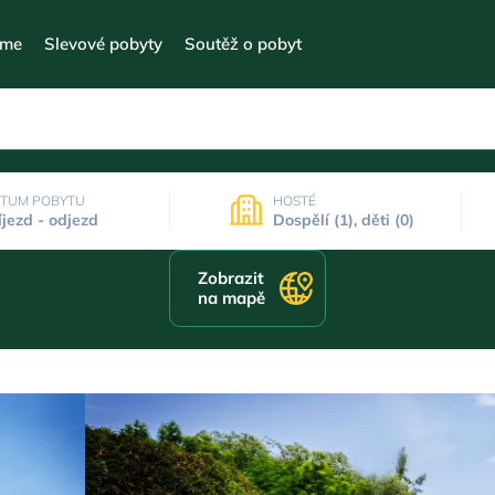
eme
Slevové pobyty
Soutěž o pobyt
TUM POBYTU
HOSTÉ
íjezd - odjezd
Dospělí (1), děti (0)
Zobrazit
na mapě