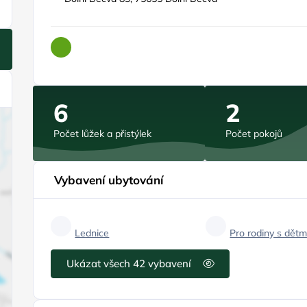
6
2
Počet lůžek a přistýlek
Počet pokojů
Vybavení ubytování
Lednice
Pro rodiny s dětm
Ukázat všech 42 vybavení