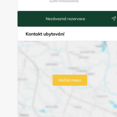
(Letní mimosezóna)
Nezávazná rezervace
Kontakt ubytování
Načíst mapu