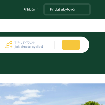
Přidat ubytování
Přihlášení
TYP UBYTOVÁNÍ
Jak chcete bydlet?