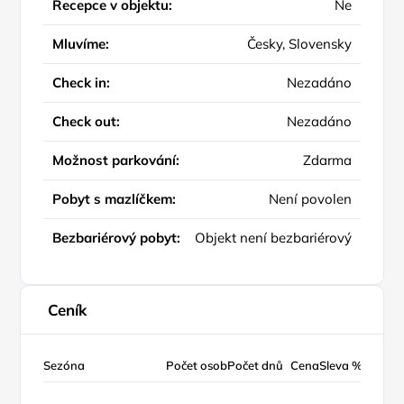
Recepce v objektu:
Ne
Mluvíme:
Česky, Slovensky
Check in:
Nezadáno
Check out:
Nezadáno
Možnost parkování:
Zdarma
Pobyt s mazlíčkem:
Není povolen
Bezbariérový pobyt:
Objekt není bezbariérový
Ceník
Sezóna
Počet osob
Počet dnů
Cena
Sleva %
Typ ce