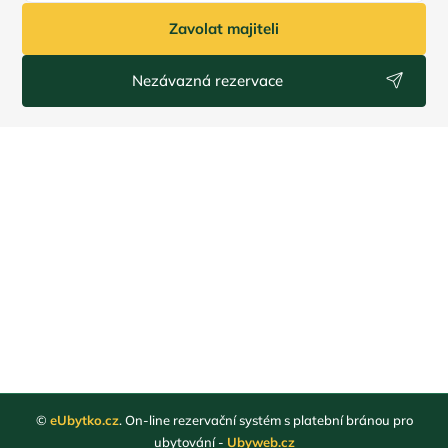
Zavolat majiteli
Nezávazná rezervace
©
eUbytko.cz
. On-line rezervační systém s platební bránou pro
ubytování -
Ubyweb.cz