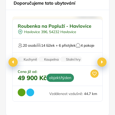
Doporučujeme tato ubytování
Pro rodiny s dětmi
Doporučujeme
Roubenka na Popluží - Havlovice
C
Pro skupiny
Ml
Havlovice 396, 54232 Havlovice
Na samotě
k
U lesa
20 osob
14 lůžek + 6 přistýlek
4 pokoje
Na horách
Kuchyně
Koupelna
Stolní hry
Nekuřácký objekt
Parkování zdarma
Cena již od:
49 900 Kč
objekt/týden
Vzdálenost vzdušně:
44.7 km