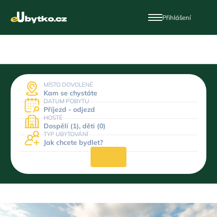
Přihlášení
MÍSTO DOVOLENÉ
Kam se chystáte
DATUM POBYTU
Příjezd - odjezd
HOSTÉ
Dospělí (1), děti (0)
TYP UBYTOVÁNÍ
Jak chcete bydlet?