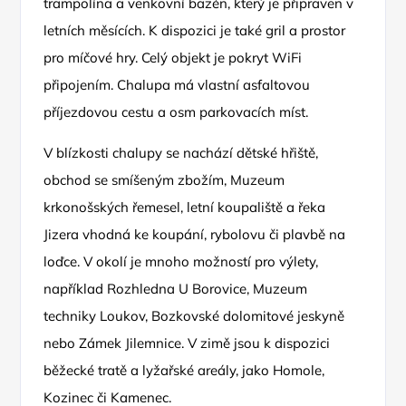
trampolína a venkovní bazén, který je připraven v
letních měsících. K dispozici je také gril a prostor
pro míčové hry. Celý objekt je pokryt WiFi
připojením. Chalupa má vlastní asfaltovou
příjezdovou cestu a osm parkovacích míst.
V blízkosti chalupy se nachází dětské hřiště,
obchod se smíšeným zbožím, Muzeum
krkonošských řemesel, letní koupaliště a řeka
Jizera vhodná ke koupání, rybolovu či plavbě na
loďce. V okolí je mnoho možností pro výlety,
například Rozhledna U Borovice, Muzeum
techniky Loukov, Bozkovské dolomitové jeskyně
nebo Zámek Jilemnice. V zimě jsou k dispozici
běžecké tratě a lyžařské areály, jako Homole,
Kozinec či Kamenec.