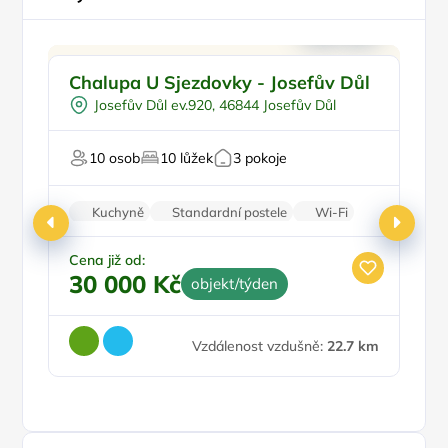
Pro cyklisty
Doporučujeme
Chalupa U Sjezdovky - Josefův Důl
W
Pro sportovce
Š
Josefův Důl ev.920, 46844 Josefův Důl
U lesa
U sjezdovky
10 osob
10 lůžek
3 pokoje
U 
Kuchyně
Standardní postele
Wi-Fi
Koupelna
Parkování zdarma
Cena již od:
30 000 Kč
objekt/týden
Ce
4
Vzdálenost vzdušně:
22.7 km