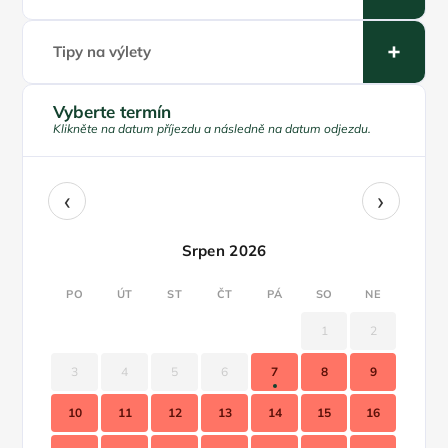
Tipy na výlety
Vyberte termín
Klikněte na datum příjezdu a následně na datum odjezdu.
‹
›
Srpen 2026
PO
ÚT
ST
ČT
PÁ
SO
NE
1
2
3
4
5
6
7
8
9
10
11
12
13
14
15
16