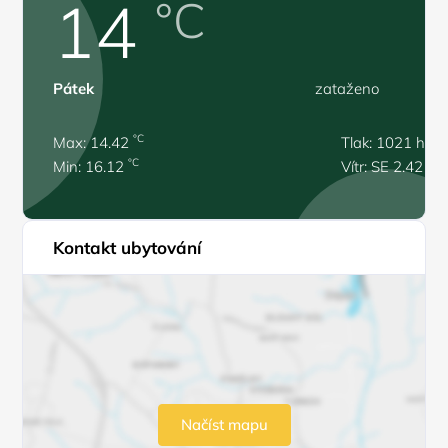
14
°C
Pátek
zataženo
°C
Max: 14.42
Tlak: 1021 hPa
°C
Min: 16.12
Vítr: SE 2.42 m/
Kontakt ubytování
Načíst mapu