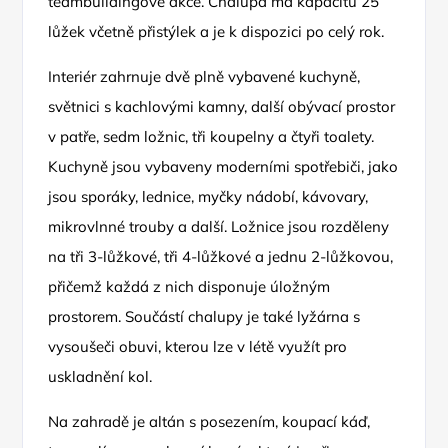
teambuildingové akce. Chalupa má kapacitu 25
lůžek včetně přistýlek a je k dispozici po celý rok.
Interiér zahrnuje dvě plně vybavené kuchyně,
světnici s kachlovými kamny, další obývací prostor
v patře, sedm ložnic, tři koupelny a čtyři toalety.
Kuchyně jsou vybaveny moderními spotřebiči, jako
jsou sporáky, lednice, myčky nádobí, kávovary,
mikrovlnné trouby a další. Ložnice jsou rozděleny
na tři 3-lůžkové, tři 4-lůžkové a jednu 2-lůžkovou,
přičemž každá z nich disponuje úložným
prostorem. Součástí chalupy je také lyžárna s
vysoušeči obuvi, kterou lze v létě využít pro
uskladnění kol.
Na zahradě je altán s posezením, koupací káď,