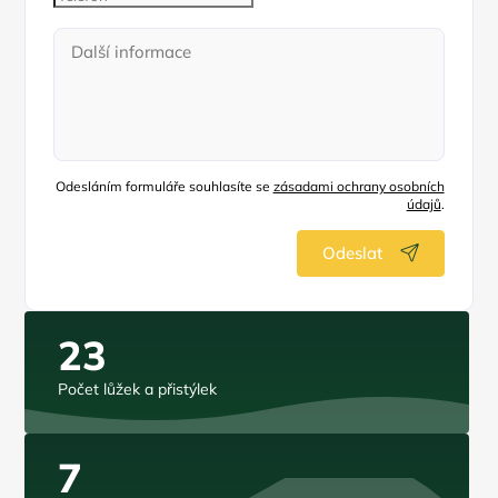
Odesláním formuláře souhlasíte se
zásadami ochrany osobních
údajů
.
Odeslat
23
Počet lůžek a přistýlek
7