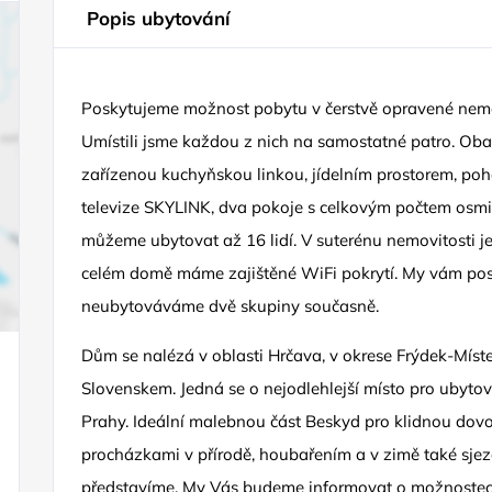
Popis ubytování
Poskytujeme možnost pobytu v čerstvě opravené nemov
Umístili jsme každou z nich na samostatné patro. Ob
zařízenou kuchyňskou linkou, jídelním prostorem, poh
televize SKYLINK, dva pokoje s celkovým počtem osmi 
můžeme ubytovat až 16 lidí. V suterénu nemovitosti je 
celém domě máme zajištěné WiFi pokrytí. My vám pos
neubytováváme dvě skupiny současně.
Dům se nalézá v oblasti Hrčava, v okrese Frýdek-Míste
Slovenskem. Jedná se o nejodlehlejší místo pro ubytov
Prahy. Ideální malebnou část Beskyd pro klidnou dovol
procházkami v přírodě, houbařením a v zimě také sj
představíme. My Vás budeme informovat o možnostech