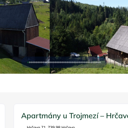
Apartmány u Trojmezí – Hrčav
Hrčava 71, 739 98 Hrčava