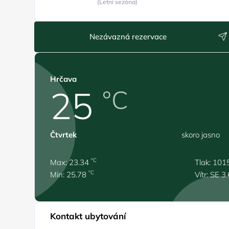
(Letní sezóna)
Nezávazná rezervace
Hrčava
25
°C
Čtvrtek
skoro jasno
°C
Max: 23.34
Tlak: 101
°C
Min: 25.78
Vítr: SE 3
Kontakt ubytování