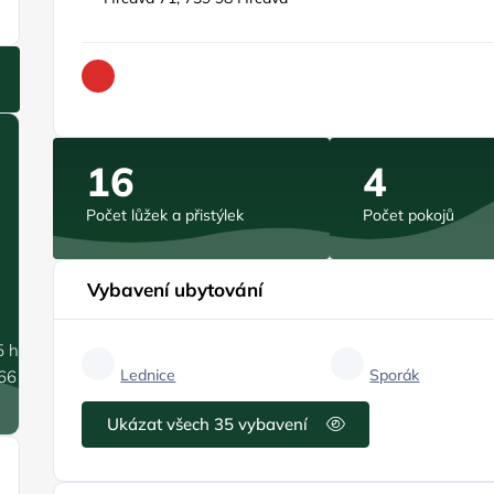
16
4
Počet lůžek a přistýlek
Počet pokojů
Vybavení ubytování
5 hPa
Lednice
Sporák
.66 m/s
Ukázat všech 35 vybavení