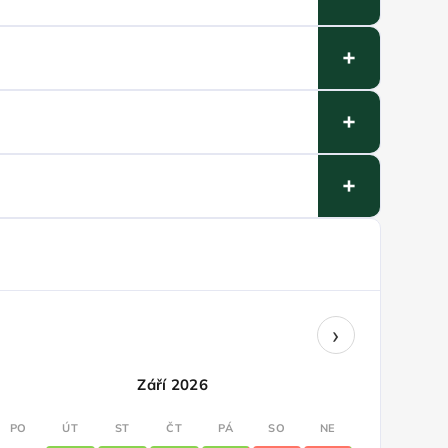
›
Září 2026
PO
ÚT
ST
ČT
PÁ
SO
NE