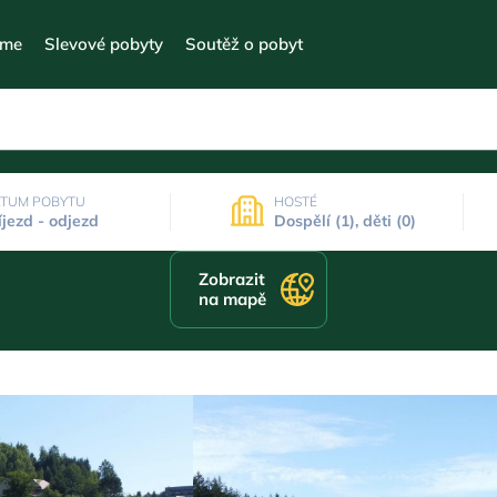
eme
Slevové pobyty
Soutěž o pobyt
TUM POBYTU
HOSTÉ
íjezd - odjezd
Dospělí (1), děti (0)
Zobrazit
na mapě