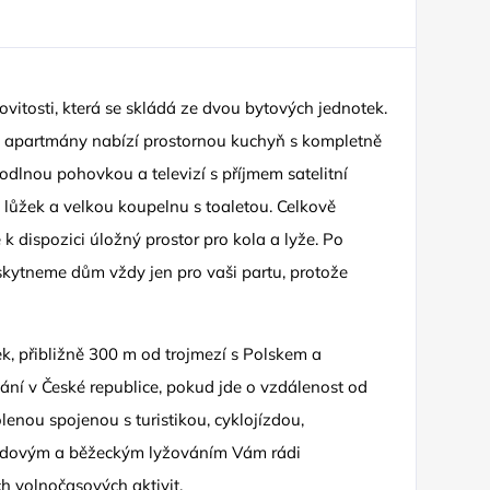
itosti, která se skládá ze dvou bytových jednotek.
a apartmány nabízí prostornou kuchyň s kompletně
odlnou pohovkou a televizí s příjmem satelitní
lůžek a velkou koupelnu s toaletou. Celkově
k dispozici úložný prostor pro kola a lyže. Po
kytneme dům vždy jen pro vaši partu, protože
k, přibližně 300 m od trojmezí s Polskem a
ání v České republice, pokud jde o vzdálenost od
enou spojenou s turistikou, cyklojízdou,
ezdovým a běžeckým lyžováním Vám rádi
 volnočasových aktivit.