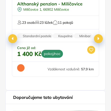
Ve městě/obci
Althanský penzion - Milíčovice
P
Snídaně
Milíčovice 1, 66902 Milíčovice
Pro turisty
23 osob
23 lůžek
11 pokojů
Fi
Standardní postele
Koupelna
Minibar
Parkování zdarma
Cena již od:
1 400 Kč
pokoj/noc
Ce
4
Vzdálenost vzdušně:
57.9 km
Doporučujeme tato ubytování