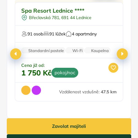
Ve městě/obci
Doporučujeme
Spa Resort Lednice ****
P
Polopenze
Břeclavská 781, 691 44 Lednice
Vířivka
Vo
Pro milovníky historie
91 osob
91 lůžek
4 apartmány
Pro relaxaci
B
Standardní postele
Wi-Fi
Koupelna
Rodinné pokoje
Parkování zdarma
Cena již od:
Ce
1 750 Kč
1
pokoj/noc
Vzdálenost vzdušně:
47.5 km
Zavolat majiteli