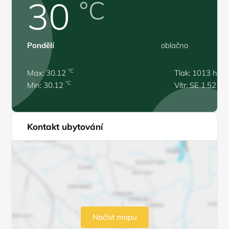
30
°C
Pondělí
oblačno
°C
Max: 30.12
Tlak: 1013 hPa
°C
Min: 30.12
Vítr: SE 1.52 m/
Kontakt ubytování
Načíst mapu