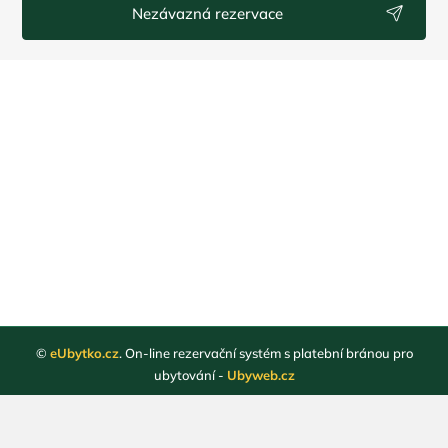
Nezávazná rezervace
©
eUbytko.cz
. On-line rezervační systém s platební bránou pro
ubytování -
Ubyweb.cz
Registrace ubytovatelů
Webové stránky ubytování