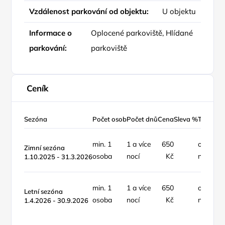
Vzdálenost parkování od objektu:
U objektu
Informace o
Oplocené parkoviště, Hlídané
parkování:
parkoviště
Ceník
Sezóna
Počet osob
Počet dnů
Cena
Sleva %
Typ ceny
min. 1
1 a více
650
osoba /
Zimní sezóna
osoba
nocí
Kč
noc
1.10.2025 - 31.3.2026
min. 1
1 a více
650
osoba /
Letní sezóna
osoba
nocí
Kč
noc
1.4.2026 - 30.9.2026