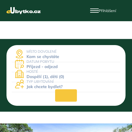
Přihlášení
MÍSTO DOVOLENÉ
Kam se chystáte
DATUM POBYTU
Příjezd - odjezd
HOSTÉ
Dospělí (1), děti (0)
TYP UBYTOVÁNÍ
Jak chcete bydlet?