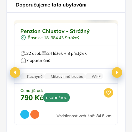
Doporučujeme tato ubytování
Pro rodiny s dětmi
Doporučujeme
Penzion Chlustov - Strážný
U
Dětské hřiště
Řasnice 18, 384 43 Strážný
Sauna
Mini Zoo
32 osob
24 lůžek + 8 přistýlek
U lesa
7 apartmánů
Kuchyně
Mikrovlnná trouba
Wi-Fi
Sprchový kout
Balkon/terasa
Cena již od:
790 Kč
osoba/noc
Vzdálenost vzdušně:
84.8 km