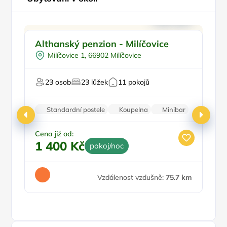
Ve městě/obci
P
Althanský penzion - Milíčovice
P
Snídaně
Milíčovice 1, 66902 Milíčovice
Pro turisty
Pr
23 osob
23 lůžek
11 pokojů
Standardní postele
Koupelna
Minibar
Parkování zdarma
Cena již od:
Ce
1 400 Kč
2
pokoj/noc
Vzdálenost vzdušně:
75.7 km