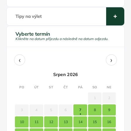
Tipy na výlet
Vyberte termín
Klikněte na datum příjezdu a následně na datum odjezdu.
‹
›
Srpen 2026
PO
ÚT
ST
ČT
PÁ
SO
NE
1
2
3
4
5
6
7
8
9
10
11
12
13
14
15
16