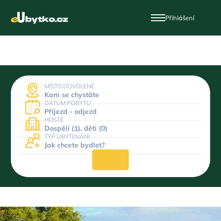
Přihlášení
MÍSTO DOVOLENÉ
Kam se chystáte
DATUM POBYTU
Příjezd - odjezd
HOSTÉ
Dospělí (1), děti (0)
TYP UBYTOVÁNÍ
Jak chcete bydlet?