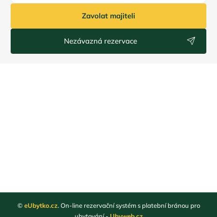
Zavolat majiteli
Nezávazná rezervace
©
eUbytko.cz
. On-line rezervační systém s platební bránou pro
ubytování -
Ubyweb.cz