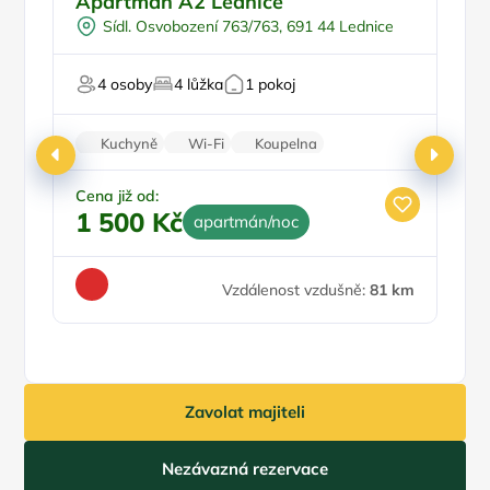
Apartmán A2 Lednice
U
Pro turisty
D
Sídl. Osvobození 763/763, 691 44 Lednice
Pro cyklisty
Pro milovníky historie
4 osoby
4 lůžka
1 pokoj
Pr
Kuchyně
Wi-Fi
Koupelna
Klimatizace
Zvířata povolena
Cena již od:
1 500 Kč
apartmán/noc
Ce
1
Vzdálenost vzdušně:
81 km
Zavolat majiteli
Nezávazná rezervace