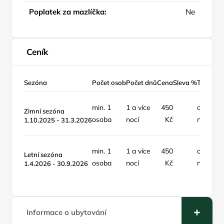
Poplatek za mazlíčka:
Ne
Ceník
Sezóna
Počet osob
Počet dnů
Cena
Sleva %
Typ ceny
min. 1
1 a více
450
osoba /
Zimní sezóna
osoba
nocí
Kč
noc
1.10.2025 - 31.3.2026
min. 1
1 a více
450
osoba /
Letní sezóna
osoba
nocí
Kč
noc
1.4.2026 - 30.9.2026
Informace o ubytování