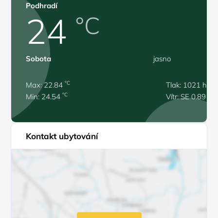
Podhradí
24
°C
Sobota
jasno
°C
Max: 22.84
Tlak: 1021 hPa
°C
Min: 24.54
Vítr: SE 0.89 m/
Kontakt ubytování