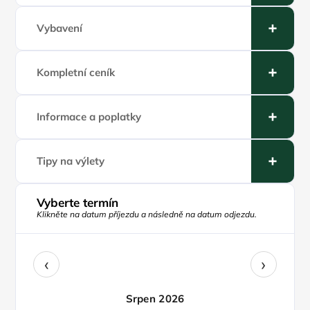
Vybavení
Kompletní ceník
Informace a poplatky
Tipy na výlety
Vyberte termín
Klikněte na datum příjezdu a následně na datum odjezdu.
‹
›
Srpen 2026