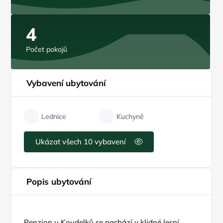
4
Počet pokojů
Vybavení ubytování
Lednice
Kuchyně
Ukázat všech 10 vybavení
Popis ubytování
Penzion u Koudelků se nachází v klidné lesní