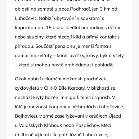
oblasti na samotě u obce Podhradí, jen 3 km od
Luhačovic. Nabízí ubytování v soukromí s
kapacitou pro 15 osob, ideální pro rodiny s dětmi
nebo skupiny, které hledají klid a přímý kontakt s
přírodou. Součástí penzionu je menší farma s
domácími zvířaty – koně, ovečky, krávy, býk a včely
– které si mohou hosté prohlédnout i pohladit.
Okolí nabízí celoroční možnosti procházek i
cyklovýletů v CHKO Bílé Karpaty. V blízkosti se
nachází krytý bazén, minigolf, tenis i squash. V
létě je možnost koupání v přehradách (Luhačovice,
Bojkovice), v zimě zase lyžování v areálech Újezd
u Valašských Klobouk nebo Pozděchov. Mezi
oblíbené výletní cíle patří lázně Luhačovice,