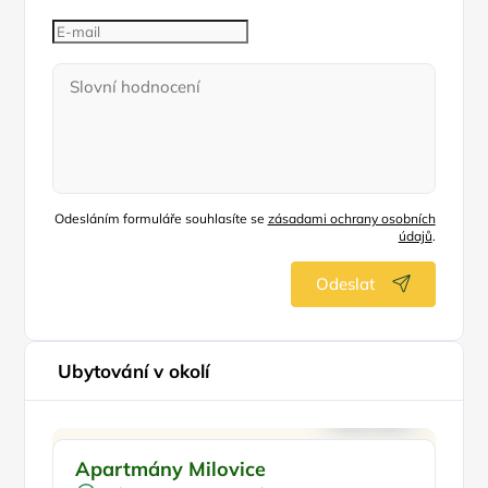
Odesláním formuláře souhlasíte se
zásadami ochrany osobních
údajů
.
Odeslat
Ubytování v okolí
Pro rodiny s dětmi
Doporučujeme
Apartmány Milovice
Sk
Venkovní bazén