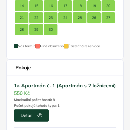
14
15
16
17
18
19
20
21
22
23
24
25
26
27
28
29
30
Váš termín
Plně obsazeno
Částečná rezervace
Pokoje
1× Apartmán č. 1 (Apartmán s 2 ložnicemi)
550 Kč
Maximální počet hostů: 8
Počet pokojů tohoto typu: 1
Detail