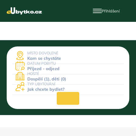
Přihlášení
MÍSTO DOVOLENÉ
Kam se chystáte
DATUM POBYTU
Příjezd - odjezd
HOSTÉ
Dospělí (1), děti (0)
TYP UBYTOVÁNÍ
Jak chcete bydlet?