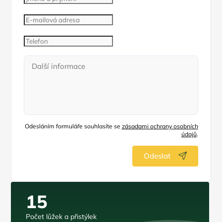
Odesláním formuláře souhlasíte se
zásadami ochrany osobních
údajů
.
Odeslat
15
Počet lůžek a přistýlek