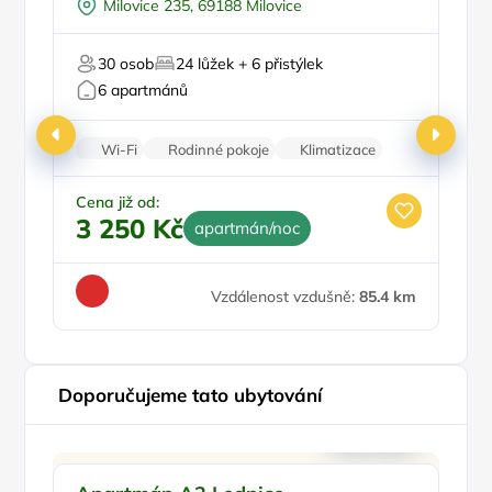
Milovice 235, 69188 Milovice
Pro skupiny
Pro cyklisty
30 osob
24 lůžek + 6 přistýlek
Pro milovníky vína
Pr
6 apartmánů
Wi-Fi
Rodinné pokoje
Klimatizace
Vinotéka
Kamerový systém
Ce
3
Cena již od:
3 250 Kč
apartmán/noc
Vzdálenost vzdušně:
85.4 km
Doporučujeme tato ubytování
Pro rodiny s dětmi
Doporučujeme
Pr