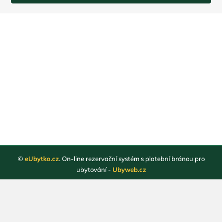
©
eUbytko.cz
. On-line rezervační systém s platební bránou pro
ubytování -
Ubyweb.cz
Registrace ubytovatelů
Webové stránky ubytování
Magazín