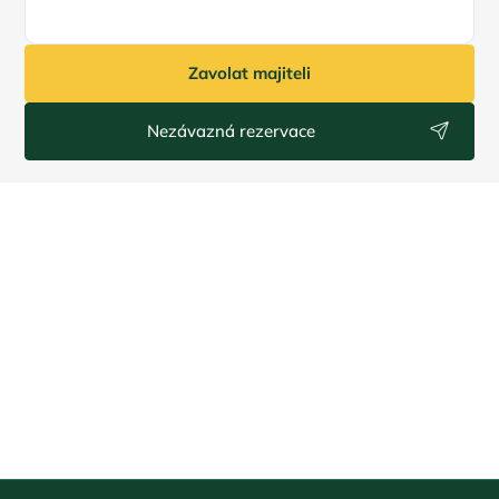
Zavolat majiteli
Nezávazná rezervace