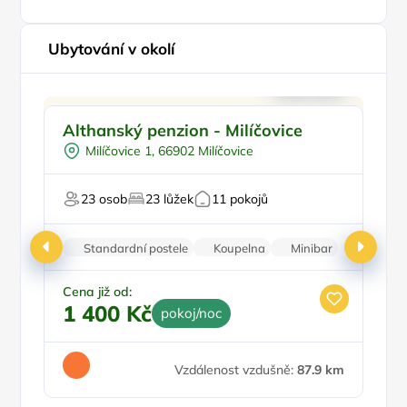
Ubytování v okolí
Ve městě/obci
Althanský penzion - Milíčovice
P
Snídaně
Milíčovice 1, 66902 Milíčovice
Pro turisty
23 osob
23 lůžek
11 pokojů
Pr
Standardní postele
Koupelna
Minibar
Parkování zdarma
Cena již od:
Ce
1 400 Kč
8
pokoj/noc
Vzdálenost vzdušně:
87.9 km