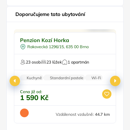
Doporučujeme tato ubytování
Vodní sporty
Doporučujeme
Pr
Penzion Kozí Horka
H
U vody
Vy
Rakovecká 1296/15, 635 00 Brno
Pro rybáře
V rekreační oblasti
23 osob
23 lůžek
1 apartmán
Pro majitele mazlíčků
Kuchyně
Standardní postele
Wi-Fi
Koupelna
Parkování zdarma
Cena již od:
Ce
1 590 Kč
9
Vzdálenost vzdušně:
44.7 km