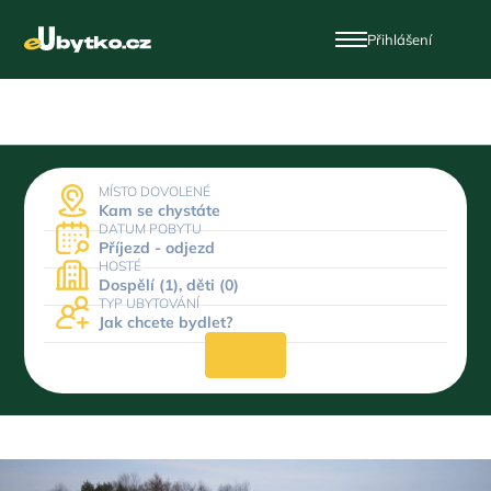
Přihlášení
MÍSTO DOVOLENÉ
Kam se chystáte
DATUM POBYTU
Příjezd - odjezd
HOSTÉ
Dospělí (1), děti (0)
TYP UBYTOVÁNÍ
Jak chcete bydlet?