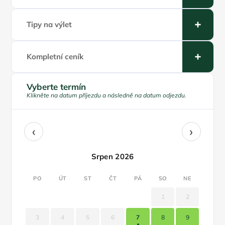
Tipy na výlet
Kompletní ceník
Vyberte termín
Klikněte na datum příjezdu a následně na datum odjezdu.
‹
›
Srpen 2026
PO
ÚT
ST
ČT
PÁ
SO
NE
1
2
3
4
5
6
7
8
9