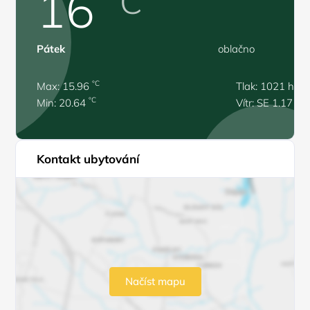
16
°C
Pátek
oblačno
°C
Max: 15.96
Tlak: 1021 hPa
°C
Min: 20.64
Vítr: SE 1.17 m/
Kontakt ubytování
Načíst mapu