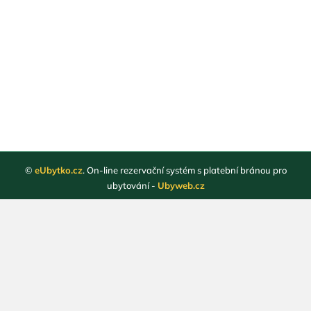
©
eUbytko.cz
. On-line rezervační systém s platební bránou pro
ubytování -
Ubyweb.cz
Registrace ubytovatelů
Webové stránky ubytování
Magazín
Obchodní podmínky
Ochrana osobních údajů
Kontakt