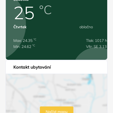
25
°C
Čtvrtek
oblačno
°C
Max: 24.35
Tlak: 1017 hPa
°C
Min: 24.62
Vítr: SE 3.13 m/
Kontakt ubytování
Načíst mapu