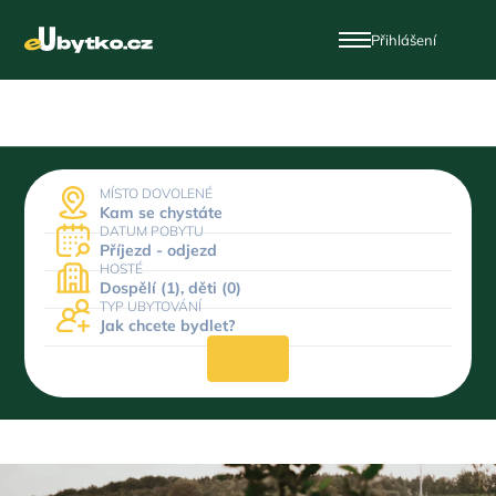
Přihlášení
MÍSTO DOVOLENÉ
Kam se chystáte
DATUM POBYTU
Příjezd - odjezd
HOSTÉ
Dospělí (1), děti (0)
TYP UBYTOVÁNÍ
Jak chcete bydlet?