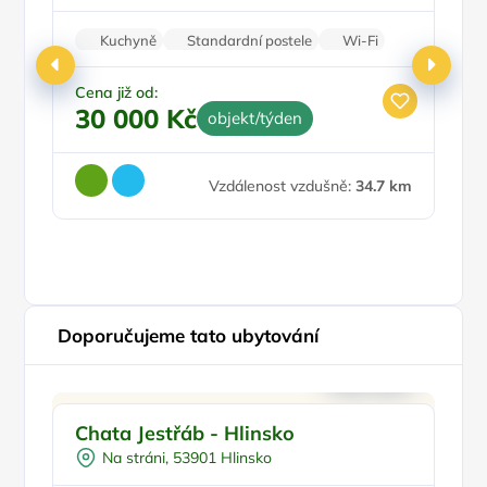
Kuchyně
Standardní postele
Wi-Fi
Koupelna
Parkování zdarma
Cena již od:
30 000 Kč
objekt/týden
Ce
4
Vzdálenost vzdušně:
34.7 km
Doporučujeme tato ubytování
Doporučujeme
Chata Jestřáb - Hlinsko
C
Na stráni, 53901 Hlinsko