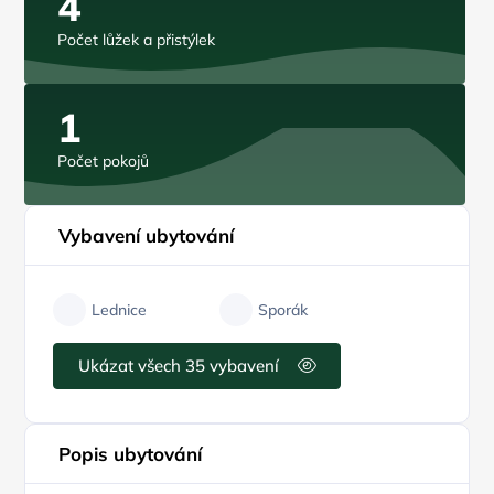
4
Počet lůžek a přistýlek
1
Počet pokojů
Vybavení ubytování
Lednice
Sporák
Ukázat všech 35 vybavení
Popis ubytování