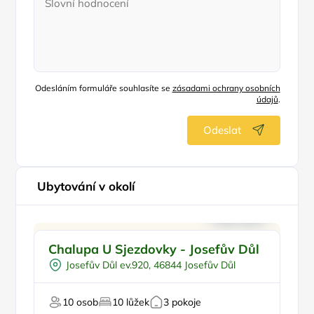
Odesláním formuláře souhlasíte se
zásadami ochrany osobních
údajů
.
Odeslat
Ubytování v okolí
Pro cyklisty
Doporučujeme
Chalupa U Sjezdovky - Josefův Důl
W
Pro sportovce
Š
Josefův Důl ev.920, 46844 Josefův Důl
U lesa
U sjezdovky
10 osob
10 lůžek
3 pokoje
U 