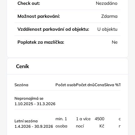
Check out:
Nezadáno
Možnost parkování:
Zdarma
Vzdálenost parkování od objektu:
U objektu
Poplatek za mazlíčka:
Ne
Ceník
Sezóna
Počet osob
Počet dnů
Cena
Sleva %
Typ ceny
Nepronajímá se
1.10.2025 - 31.3.2026
min. 1
1 a více
4500
objekt /
Letní sezóna
osoba
nocí
Kč
noc
1.4.2026 - 30.9.2026