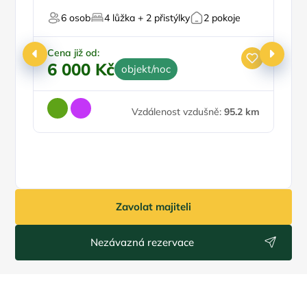
6 osob
4 lůžka + 2 přistýlky
2 pokoje
Cena již od:
Ce
6 000 Kč
3
objekt/noc
Vzdálenost vzdušně:
95.2 km
Zavolat majiteli
Nezávazná rezervace