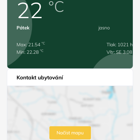
22
°C
Pátek
jasno
°C
Max: 21.54
Tlak: 1021 hPa
°C
Min: 22.28
Vítr: SE 3.08 m/
Kontakt ubytování
Načíst mapu