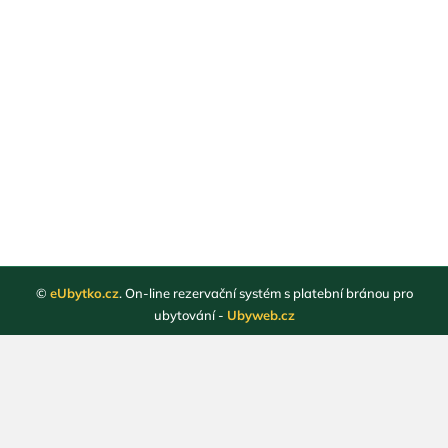
©
eUbytko.cz
. On-line rezervační systém s platební bránou pro
ubytování -
Ubyweb.cz
Registrace ubytovatelů
Webové stránky ubytování
Magazín
Obchodní podmínky