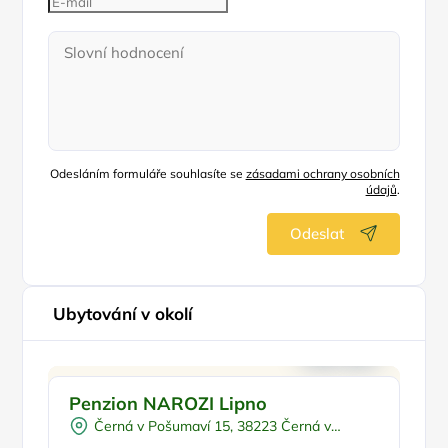
Odesláním formuláře souhlasíte se
zásadami ochrany osobních
údajů
.
Odeslat
Ubytování v okolí
Pro rodiny s dětmi
Ve
Penzion NAROZI Lipno
P
Venkovní bazén
Černá v Pošumaví 15, 38223 Černá v
U vody
Pošumaví