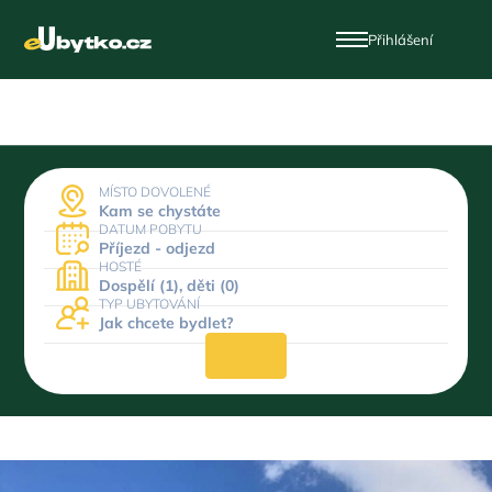
Přihlášení
MÍSTO DOVOLENÉ
Kam se chystáte
DATUM POBYTU
Příjezd - odjezd
HOSTÉ
Dospělí (1), děti (0)
TYP UBYTOVÁNÍ
Jak chcete bydlet?