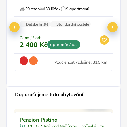
Pro milovníky přírody
30 osob
30 lůžek
9 apartmánů
Pro relaxaci
Dětské hřiště
Standardní postele
Restaurace
Wi-Fi
Parkování zdarma
Cena již od:
2 400 Kč
apartmán/noc
Ce
1
Vzdálenost vzdušně:
31.5 km
Doporučujeme tato ubytování
Doporučujeme
Penzion Pístina
P
378 02, Stráž nad Nežárkou, Jihočeský kraj,