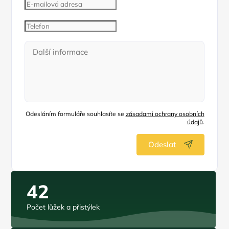
Odesláním formuláře souhlasíte se
zásadami ochrany osobních
údajů
.
Odeslat
42
Počet lůžek a přistýlek