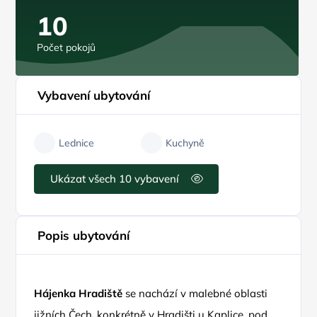
10
Počet pokojů
Vybavení ubytování
Lednice
Kuchyně
Ukázat všech 10 vybavení
Popis ubytování
Hájenka Hradiště
se nachází v malebné oblasti
jižních Čech, konkrétně v Hradišti u Kaplice, pod