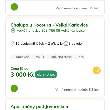
Vzdálenost vzdušně:
3.9 km
Pro rodiny s dětmi
Chalupa u Kocoura - Velké Karlovice
Pro skupiny
Velké Karlovice 909, 756 06 Velké Karlovice
Pro turisty
U lesa
10 osob
8 lůžek + 2 přistýlky
3 pokoje
Kuchyně
Wi-Fi
Balkon/terasa
Krb
Stolní hry
Cena již od:
3 000 Kč
objekt/noc
Vzdálenost vzdušně:
5.3 km
Apartmány pod Javorníkem