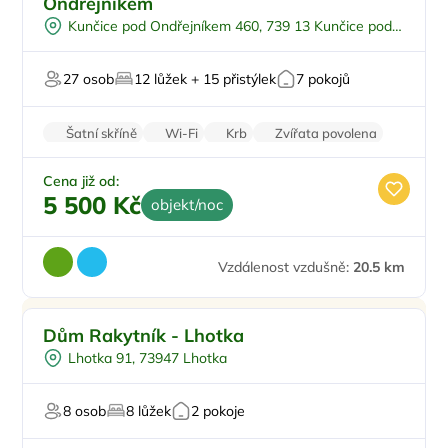
Ondřejníkem
Na samotě
Kunčice pod Ondřejníkem 460, 739 13 Kunčice pod
U lesa
Ondřejníkem
Pro svatby a oslavy
27 osob
12 lůžek + 15 přistýlek
7 pokojů
Šatní skříně
Wi-Fi
Krb
Zvířata povolena
Pračka
Cena již od:
5 500 Kč
objekt/noc
Vzdálenost vzdušně:
20.5 km
Vířivka
Doporučujeme
Dům Rakytník - Lhotka
Na samotě
Lhotka 91, 73947 Lhotka
Šipky
Pro hosty s omezením
8 osob
8 lůžek
2 pokoje
Pingpong