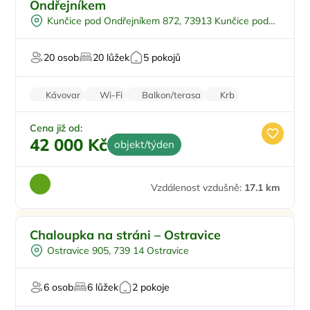
Ondřejníkem
Venkovní bazén
Kunčice pod Ondřejníkem 872, 73913 Kunčice pod
Pro skupiny
Ondřejníkem
U lesa
20 osob
20 lůžek
5 pokojů
Kávovar
Wi-Fi
Balkon/terasa
Krb
Pračka
Cena již od:
42 000 Kč
objekt/týden
Vzdálenost vzdušně:
17.1 km
Chaloupka na stráni – Ostravice
Ostravice 905, 739 14 Ostravice
6 osob
6 lůžek
2 pokoje