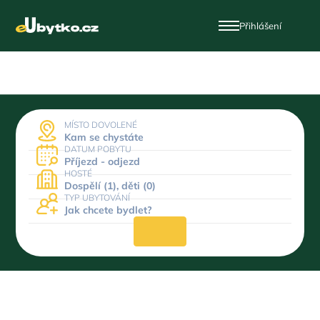
Přihlášení
MÍSTO DOVOLENÉ
Kam se chystáte
DATUM POBYTU
Příjezd - odjezd
HOSTÉ
Dospělí (1), děti (0)
TYP UBYTOVÁNÍ
Jak chcete bydlet?