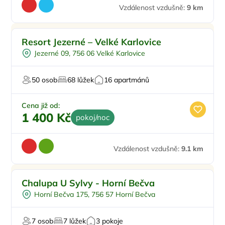
Vzdálenost vzdušně:
9 km
Resort Jezerné – Velké Karlovice
Jezerné 09, 756 06 Velké Karlovice
50 osob
68 lůžek
16 apartmánů
Cena již od:
1 400 Kč
pokoj/noc
Vzdálenost vzdušně:
9.1 km
Chalupa U Sylvy - Horní Bečva
Horní Bečva 175, 756 57 Horní Bečva
7 osob
7 lůžek
3 pokoje