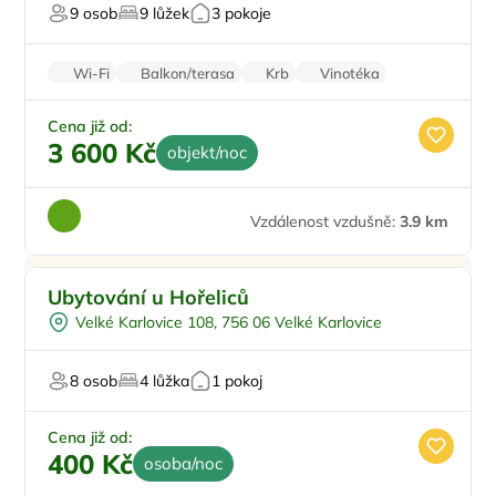
9 osob
9 lůžek
3 pokoje
Wi-Fi
Balkon/terasa
Krb
Vinotéka
Kamerový systém
Cena již od:
3 600 Kč
objekt/noc
Vzdálenost vzdušně:
3.9 km
Ubytování u Hořeliců
Velké Karlovice 108, 756 06 Velké Karlovice
8 osob
4 lůžka
1 pokoj
Cena již od:
400 Kč
osoba/noc