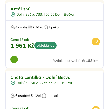
Areál snů
Dolní Bečva 733, 756 55 Dolní Bečva
4 osoby
2 lůžka
1 pokoj
Cena již od:
1 961 Kč
objekt/noc
Vzdálenost vzdušně:
16.8 km
Chata Lentilka - Dolní Bečva
Dolní Bečva 21, 756 55 Dolní Bečva
6 osob
6 lůžek
4 pokoje
Cena již od: