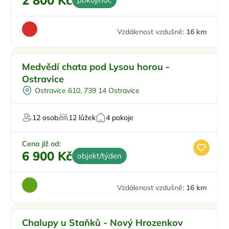
2 800 Kč
Vzdálenost vzdušně:
16 km
Medvědí chata pod Lysou horou -
Ostravice
Ostravice 610, 739 14 Ostravice
12 osob
12 lůžek
4 pokoje
Cena již od:
6 900 Kč
objekt/týden
Vzdálenost vzdušně:
16 km
Venkovní bazén
Chalupy u Staňků - Nový Hrozenkov
Na samotě