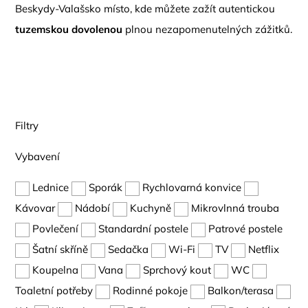
Beskydy-Valašsko místo, kde můžete zažít autentickou
tuzemskou dovolenou
plnou nezapomenutelných zážitků.
Filtry
Vybavení
Lednice
Sporák
Rychlovarná konvice
Kávovar
Nádobí
Kuchyně
Mikrovlnná trouba
Povlečení
Standardní postele
Patrové postele
Šatní skříně
Sedačka
Wi-Fi
TV
Netflix
Koupelna
Vana
Sprchový kout
WC
Toaletní potřeby
Rodinné pokoje
Balkon/terasa