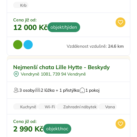
Krb
Cena již od:
12 000 Kč
objekt/týden
Vzdálenost vzdušně:
24.6 km
Ohniště
Doporučujeme
Nejmenší chata Lille Hytte - Beskydy
U lesa
Top
Vendryně 1081, 739 94 Vendryně
Pro milovníky přírody
Na horách
3 osoby
2 lůžka + 1 přistýlka
1 pokoj
Pro majitele mazlíčků
Kuchyně
Wi-Fi
Zahradní nábytek
Vana
Balkon/terasa
Cena již od:
2 990 Kč
objekt/noc