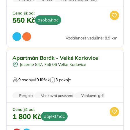
Pro relaxaci
Na horách
Cena již od:
550 Kč
osoba/noc
Vzdálenost vzdušně:
8.9 km
Pro rodiny s dětmi
Apartmán Borák - Velké Karlovice
Pro skupiny
Jezerné 847, 756 06 Velké Karlovice
U lesa
Na horách
9 osob
9 lůžek
3 pokoje
Pergola
Venkovní posezení
Venkovní gril
Pro milovníky přírody
Cena již od:
1 800 Kč
objekt/noc