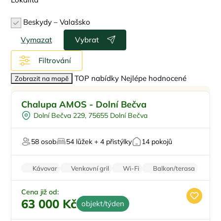
Beskydy – Valašsko
Vymazat
Vybrat
Filtrování
TOP nabídky
Nejlépe hodnocené
Zobrazit na mapě
Dětské hřiště
Doporučujeme
Chalupa AMOS - Dolní Bečva
Pro skupiny
Dolní Bečva 229, 75655 Dolní Bečva
Pro milovníky přírody
Firemní akce/teambuilding
58 osob
54 lůžek + 4 přistýlky
14 pokojů
Pro svatby a oslavy
Kávovar
Venkovní gril
Wi-Fi
Balkon/terasa
Zvířata povolena
Cena již od:
63 000 Kč
objekt/týden