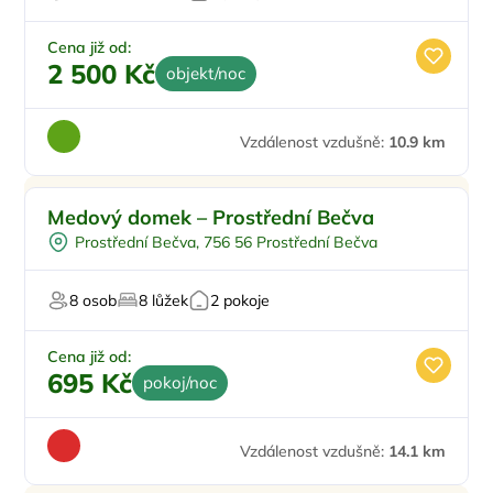
Cena již od:
2 500 Kč
objekt/noc
Vzdálenost vzdušně:
10.9 km
Doporučujeme
Medový domek – Prostřední Bečva
Prostřední Bečva, 756 56 Prostřední Bečva
8 osob
8 lůžek
2 pokoje
Cena již od:
695 Kč
pokoj/noc
Vzdálenost vzdušně:
14.1 km