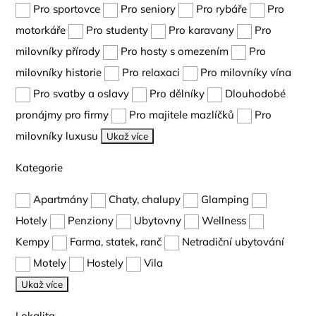
Pro sportovce
Pro seniory
Pro rybáře
Pro
motorkáře
Pro studenty
Pro karavany
Pro
milovníky přírody
Pro hosty s omezením
Pro
milovníky historie
Pro relaxaci
Pro milovníky vína
Pro svatby a oslavy
Pro dělníky
Dlouhodobé
pronájmy pro firmy
Pro majitele mazlíčků
Pro
milovníky luxusu
Ukaž více
Kategorie
Apartmány
Chaty, chalupy
Glamping
Hotely
Penziony
Ubytovny
Wellness
Kempy
Farma, statek, ranč
Netradiční ubytování
Motely
Hostely
Vila
Ukaž více
Lokalita