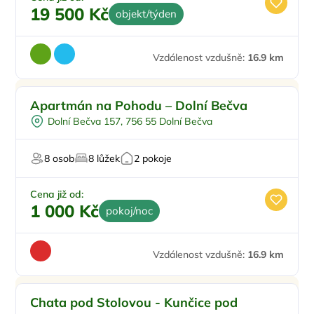
19 500 Kč
objekt/týden
Vzdálenost vzdušně:
16.9 km
Doporučujeme
Apartmán na Pohodu – Dolní Bečva
Dolní Bečva 157, 756 55 Dolní Bečva
8 osob
8 lůžek
2 pokoje
Cena již od:
1 000 Kč
pokoj/noc
Vzdálenost vzdušně:
16.9 km
Pro rodiny s dětmi
Chata pod Stolovou - Kunčice pod
Dětské hřiště