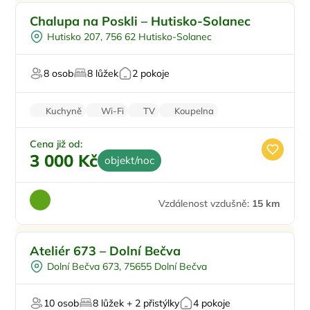
Pro rodiny s dětmi
Chalupa na Poskli – Hutisko-Solanec
Sauna
Hutisko 207, 756 62 Hutisko-Solanec
Na horách
8 osob
8 lůžek
2 pokoje
Kuchyně
Wi-Fi
TV
Koupelna
Rodinné pokoje
Cena již od:
3 000 Kč
objekt/noc
Vzdálenost vzdušně:
15 km
Pro dva
Ateliér 673 – Dolní Bečva
Pro čtyři
Dolní Bečva 673, 75655 Dolní Bečva
U sjezdovky
Na horách
10 osob
8 lůžek + 2 přistýlky
4 pokoje