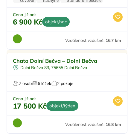
Kávovar
Kuchyně
Standardní postele
Wi-Fi
Krb
Cena již od:
6 900 Kč
objekt/noc
Vzdálenost vzdušně:
16.7 km
Chata Dolní Bečva – Dolní Bečva
Dolní Bečva 83, 75655 Dolní Bečva
7 osob
6 lůžek
2 pokoje
Cena již od:
17 500 Kč
objekt/týden
Vzdálenost vzdušně:
16.8 km