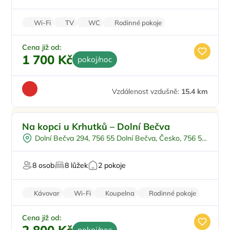
Wi-Fi
TV
WC
Rodinné pokoje
Balkon/terasa
Cena již od:
1 700 Kč
pokoj/noc
Vzdálenost vzdušně:
15.4 km
Pro rodiny s dětmi
Na kopci u Krhutků – Dolní Bečva
Venkovní bazén
Dolní Bečva 294, 756 55 Dolní Bečva, Česko, 756 55
Na okraji města
Dolní Bečva
Hospodářská zvířata
8 osob
8 lůžek
2 pokoje
U lesa
Kávovar
Wi-Fi
Koupelna
Rodinné pokoje
Nekuřácký objekt
Cena již od:
pokoj/noc