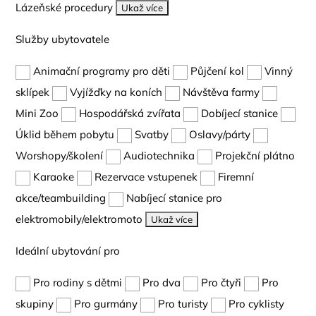
Lázeňské procedury
Ukaž více
Služby ubytovatele
Animační programy pro děti
Půjčení kol
Vinný
sklípek
Vyjížďky na koních
Návštěva farmy
Mini Zoo
Hospodářská zvířata
Dobíjecí stanice
Úklid během pobytu
Svatby
Oslavy/párty
Worshopy/školení
Audiotechnika
Projekční plátno
Karaoke
Rezervace vstupenek
Firemní
akce/teambuilding
Nabíjecí stanice pro
elektromobily/elektromoto
Ukaž více
Ideální ubytování pro
Pro rodiny s dětmi
Pro dva
Pro čtyři
Pro
skupiny
Pro gurmány
Pro turisty
Pro cyklisty