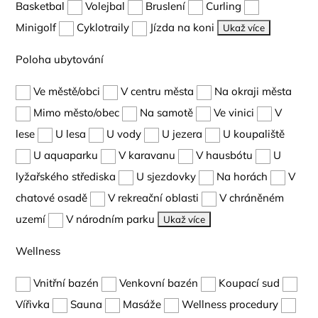
Basketbal
Volejbal
Bruslení
Curling
Minigolf
Cyklotraily
Jízda na koni
Ukaž více
Poloha ubytování
Ve městě/obci
V centru města
Na okraji města
Mimo město/obec
Na samotě
Ve vinici
V
lese
U lesa
U vody
U jezera
U koupaliště
U aquaparku
V karavanu
V hausbótu
U
lyžařského střediska
U sjezdovky
Na horách
V
chatové osadě
V rekreační oblasti
V chráněném
uzemí
V národním parku
Ukaž více
Wellness
Vnitřní bazén
Venkovní bazén
Koupací sud
Vířivka
Sauna
Masáže
Wellness procedury