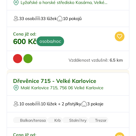
Lyžařské a horské středisko Kasárna, Velké
Karlovice Velké Karlovice
33 osob
33 lůžek
10 pokojů
Cena již od:
600 Kč
osoba/noc
Vzdálenost vzdušně:
6.5 km
Pro rodiny s dětmi
Dřevěnice 715 - Velké Karlovice
Venkovní bazén
Malé Karlovice 715, 756 06 Velké Karlovice
Hlídání dětí
Pro majitele mazlíčků
10 osob
10 lůžek + 2 přistýlky
3 pokoje
Balkon/terasa
Krb
Stolní hry
Trezor
Pračka
Cena již od: