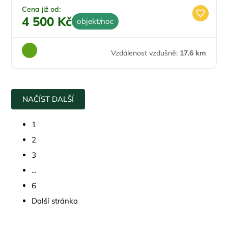
Cena již od:
4 500 Kč
objekt/noc
Vzdálenost vzdušně:
17.6 km
NAČÍST DALŠÍ
1
2
3
...
6
Další stránka