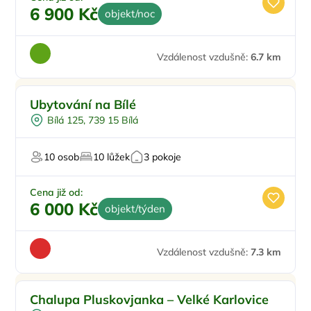
6 900 Kč
objekt/noc
Vzdálenost vzdušně:
6.7 km
Ubytování na Bílé
Bílá 125, 739 15 Bílá
10 osob
10 lůžek
3 pokoje
Cena již od:
6 000 Kč
objekt/týden
Vzdálenost vzdušně:
7.3 km
Pro rodiny s dětmi
Chalupa Pluskovjanka – Velké Karlovice
Pro skupiny