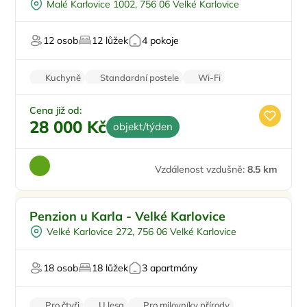
Malé Karlovice 1002, 756 06 Velké Karlovice
U lyžařského střediska
U sjezdovky
12 osob
12 lůžek
4 pokoje
Pro majitele mazlíčků
Kuchyně
Standardní postele
Wi-Fi
Koupelna
WC
Cena již od:
28 000 Kč
objekt/týden
Vzdálenost vzdušně:
8.5 km
Pro rodiny s dětmi
Penzion u Karla - Velké Karlovice
Pro skupiny
Velké Karlovice 272, 756 06 Velké Karlovice
Vířivka
Sauna
18 osob
18 lůžek
3 apartmány
Firemní akce/teambuilding
Pro čtyři
U lesa
Pro milovníky přírody