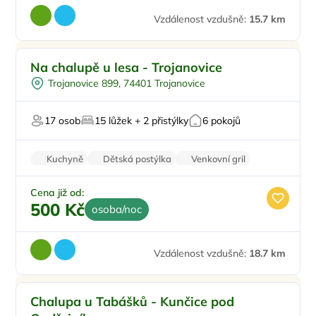
Vzdálenost vzdušně:
15.7 km
Venkovní bazén
Doporučujeme
Na chalupě u lesa - Trojanovice
Koupací sud
Trojanovice 899, 74401 Trojanovice
Pro skupiny
Pro milovníky přírody
17 osob
15 lůžek + 2 přistýlky
6 pokojů
Na horách
Kuchyně
Dětská postýlka
Venkovní gril
Šatní skříně
Wi-Fi
Cena již od:
500 Kč
osoba/noc
Vzdálenost vzdušně:
18.7 km
Dětské hřiště
Doporučujeme
Chalupa u Tabášků - Kunčice pod
Polopenze