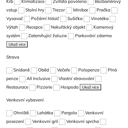
Krb
Klimatizace
Zvířata povolena
Bezbariérový
vstup
Stolní hry
Trezor
Minibar
Pračka
Vysavač
Požární hlásič
Sušička
Vinotéka
Výtah
Recepce
Nekuřácký objekt
Kamerový
systém
Zatemňující žaluzie
Parkování zdarma
Ukaž více
Strava
Snídaně
Oběd
Večeře
Polopenze
Plná
penze
All Inclusive
Vlastní stravování
Restaurace
Pizzerie
Hospoda
Ukaž více
Venkovní vybavení
Ohniště
Lehátka
Pergola
Venkovní
posezení
Venkovní gril
Venkovní sprcha