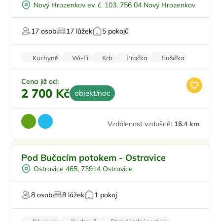
Nový Hrozenkov ev. č. 103, 756 04 Nový Hrozenkov
Sauna
Mini Zoo
17 osob
17 lůžek
5 pokojů
Na horách
Kuchyně
Wi-Fi
Krb
Pračka
Sušička
Cena již od:
2 700 Kč
objekt/noc
Vzdálenost vzdušně:
16.4 km
Vířivka
Doporučujeme
Pod Bučacím potokem - Ostravice
Venkovní gril
Ostravice 465, 73914 Ostravice
Sauna
8 osob
8 lůžek
1 pokoj