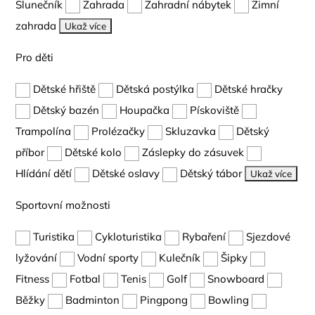
Slunečník
Zahrada
Zahradní nábytek
Zimní
zahrada
Ukaž více
Pro děti
Dětské hřiště
Dětská postýlka
Dětské hračky
Dětský bazén
Houpačka
Pískoviště
Trampolína
Prolézačky
Skluzavka
Dětský
příbor
Dětské kolo
Záslepky do zásuvek
Hlídání dětí
Dětské oslavy
Dětský tábor
Ukaž více
Sportovní možnosti
Turistika
Cykloturistika
Rybaření
Sjezdové
lyžování
Vodní sporty
Kulečník
Šipky
Fitness
Fotbal
Tenis
Golf
Snowboard
Běžky
Badminton
Pingpong
Bowling