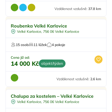
Vzdálenost vzdušně:
37.8 km
Doporučujeme
Roubenka Velké Karlovice
Velké Karlovice, 756 06 Velké Karlovice
15 osob
11 lůžek
4 pokoje
Cena již od:
14 000 Kč
objekt/týden
Vzdálenost vzdušně:
2.6 km
Pro rodiny s dětmi
Chalupa za kostelem – Velké Karlovice
Pro skupiny
Velké Karlovice, 756 06 Velké Karlovice
Dobíjecí stanice
Pro milovníky přírody