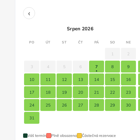
‹
Srpen 2026
PO
ÚT
ST
ČT
PÁ
SO
NE
1
2
3
4
5
6
7
8
9
10
11
12
13
14
15
16
17
18
19
20
21
22
23
24
25
26
27
28
29
30
31
Váš termín
Plně obsazeno
Částečná rezervace