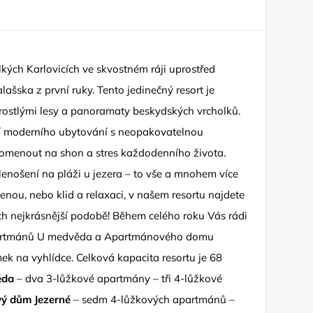
lkých Karlovicích ve skvostném ráji uprostřed
ašska z první ruky. Tento jedinečný resort je
rostlými lesy a panoramaty beskydských vrcholků.
lí moderního ubytování s neopakovatelnou
pomenout na shon a stres každodenního života.
n lenošení na pláži u jezera – to vše a mnohem více
enou, nebo klid a relaxaci, v našem resortu najdete
ejich nejkrásnější podobě! Během celého roku Vás rádi
Apartmánů U medvěda a Apartmánového domu
 na vyhlídce. Celková kapacita resortu je 68
ěda
– dva 3-lůžkové apartmány – tři 4-lůžkové
ý dům Jezerné
– sedm 4-lůžkových apartmánů –