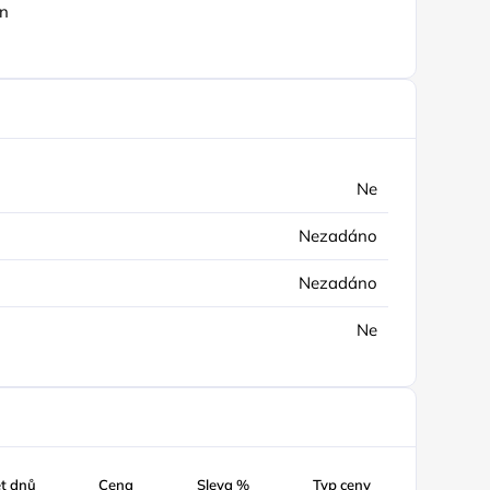
án
Ne
Nezadáno
Nezadáno
Ne
t dnů
Cena
Sleva %
Typ ceny