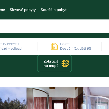
eme
Slevové pobyty
Soutěž o pobyt
TUM POBYTU
HOSTÉ
íjezd - odjezd
Dospělí (1), děti (0)
Zobrazit
na mapě