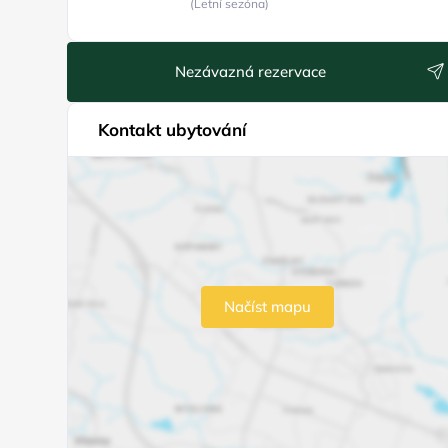
(Letní sezóna)
Nezávazná rezervace
Kontakt ubytování
Načíst mapu