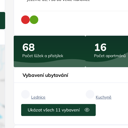
68
16
Počet lůžek a přistýlek
Počet apartmánů
Vybavení ubytování
Lednice
Kuchyně
Ukázat všech 11 vybavení