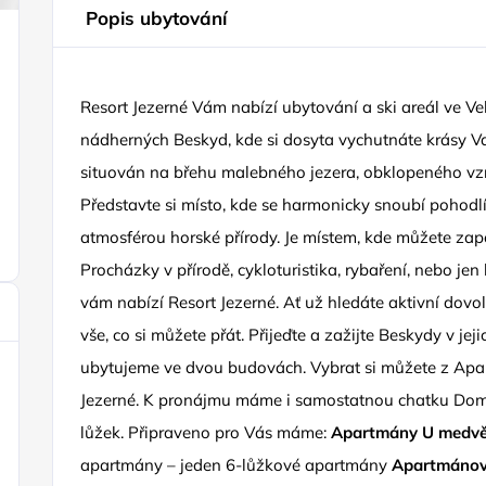
Popis ubytování
Resort Jezerné Vám nabízí ubytování a ski areál ve Ve
nádherných Beskyd, kde si dosyta vychutnáte krásy Val
situován na břehu malebného jezera, obklopeného vz
Představte si místo, kde se harmonicky snoubí pohod
atmosférou horské přírody. Je místem, kde můžete za
Procházky v přírodě, cykloturistika, rybaření, nebo je
vám nabízí Resort Jezerné. Ať už hledáte aktivní dovol
vše, co si můžete přát. Přijeďte a zažijte Beskydy v j
ubytujeme ve dvou budovách. Vybrat si můžete z 
Jezerné. K pronájmu máme i samostatnou chatku Domek
lůžek. Připraveno pro Vás máme:
Apartmány U medv
apartmány – jeden 6-lůžkové apartmány
Apartmánov