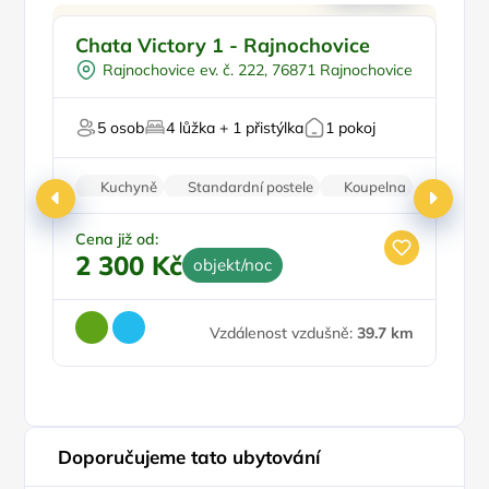
Pro rodiny s dětmi
Chata Victory 1 - Rajnochovice
C
Venkovní bazén
Rajnochovice ev. č. 222, 76871 Rajnochovice
Vířivka
Pro turisty
Pr
5 osob
4 lůžka + 1 přistýlka
1 pokoj
U lesa
P
Kuchyně
Standardní postele
Koupelna
Krb
Bezbariérový vstup
Cena již od:
Ce
2 300 Kč
4
objekt/noc
Vzdálenost vzdušně:
39.7 km
Doporučujeme tato ubytování