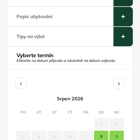
Popis ubytování
Tipy na výlet
Vyberte termín
Klikněte na datum příjezdu a následně na datum odjezdu.
‹
›
Srpen 2026
PO
ÚT
ST
ČT
PÁ
SO
NE
1
2
3
4
5
6
7
8
9