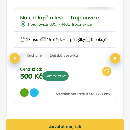
Venkovní bazén
Doporučujeme
Na chalupě u lesa - Trojanovice
P
Koupací sud
Ve
Trojanovice 899, 74401 Trojanovice
Pro skupiny
Pro milovníky přírody
17 osob
15 lůžek + 2 přistýlky
6 pokojů
Na horách
Kuchyně
Dětská postýlka
Venkovní gril
Šatní skříně
Wi-Fi
Cena již od:
Ce
500 Kč
6
osoba/noc
Vzdálenost vzdušně:
22.8 km
Zavolat majiteli