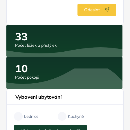
Odeslat
33
Počet lůžek a přistýlek
10
Počet pokojů
Vybavení ubytování
Lednice
Kuchyně