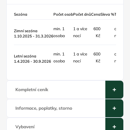
Sezóna
Počet osob
Počet dnů
Cena
Sleva %
Typ ceny
min. 1
1 a více
600
osoba /
Zimní sezóna
osoba
nocí
Kč
noc
1.10.2025 - 31.3.2026
min. 1
1 a více
600
osoba /
Letní sezóna
osoba
nocí
Kč
noc
1.4.2026 - 30.9.2026
Kompletní ceník
Informace, poplatky, storno
Vybavení