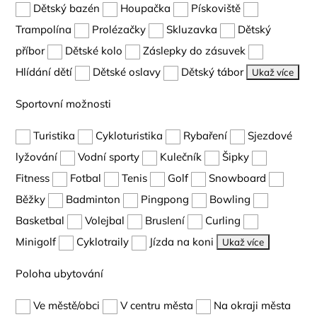
Dětský bazén
Houpačka
Pískoviště
Trampolína
Prolézačky
Skluzavka
Dětský
příbor
Dětské kolo
Záslepky do zásuvek
Hlídání dětí
Dětské oslavy
Dětský tábor
Ukaž více
Sportovní možnosti
Turistika
Cykloturistika
Rybaření
Sjezdové
lyžování
Vodní sporty
Kulečník
Šipky
Fitness
Fotbal
Tenis
Golf
Snowboard
Běžky
Badminton
Pingpong
Bowling
Basketbal
Volejbal
Bruslení
Curling
Minigolf
Cyklotraily
Jízda na koni
Ukaž více
Poloha ubytování
Ve městě/obci
V centru města
Na okraji města