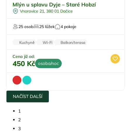
Pro rodiny s dětmi
Mlýn u splavu Dyje – Staré Hobzí
Dětské hřiště
Vnorovice 21, 380 01 Dačice
Venkovní bazén
Pro turisty
25 osob
25 lůžek
4 pokoje
Pro svatby a oslavy
Kuchyně
Wi-Fi
Balkon/terasa
Zvířata povolena
Parkování zdarma
Cena již od:
450 Kč
osoba/noc
NAČÍST DALŠÍ
1
2
3