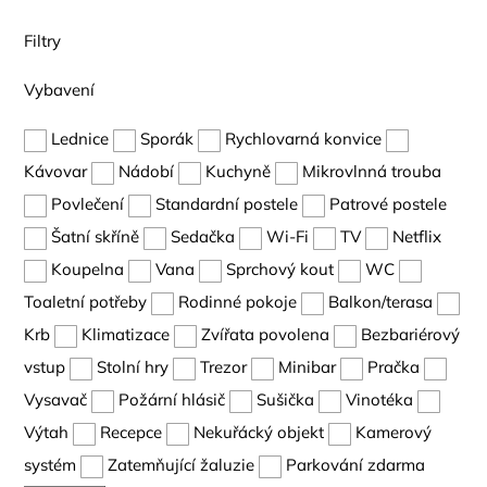
Filtry
Vybavení
Lednice
Sporák
Rychlovarná konvice
Kávovar
Nádobí
Kuchyně
Mikrovlnná trouba
Povlečení
Standardní postele
Patrové postele
Šatní skříně
Sedačka
Wi-Fi
TV
Netflix
Koupelna
Vana
Sprchový kout
WC
Toaletní potřeby
Rodinné pokoje
Balkon/terasa
Krb
Klimatizace
Zvířata povolena
Bezbariérový
vstup
Stolní hry
Trezor
Minibar
Pračka
Vysavač
Požární hlásič
Sušička
Vinotéka
Výtah
Recepce
Nekuřácký objekt
Kamerový
systém
Zatemňující žaluzie
Parkování zdarma