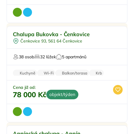
Koupací sud
Doporučujeme
Chalupa Bukovka - Čenkovice
Vířivka
Čenkovice 93, 561 64 Čenkovice
Sauna
Oslavy/párty
38 osob
32 lůžek
5 apartmánů
Firemní akce/teambuilding
Kuchyně
Wi-Fi
Balkon/terasa
Krb
Klimatizace
Cena již od:
78 000 Kč
objekt/týden
Sauna
Doporučujeme
Annínská chalupa - Annín