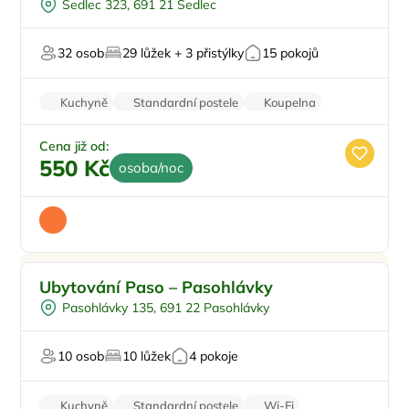
Sedlec 323, 691 21 Sedlec
Pro cyklisty
U vody
32 osob
29 lůžek + 3 přistýlky
15 pokojů
Pro milovníky vína
Kuchyně
Standardní postele
Koupelna
Klimatizace
Parkování zdarma
Cena již od:
550 Kč
osoba/noc
Pro turisty
Ubytování Paso – Pasohlávky
U vody
Pasohlávky 135, 691 22 Pasohlávky
Pro rybáře
Pro studenty
10 osob
10 lůžek
4 pokoje
Kuchyně
Standardní postele
Wi-Fi