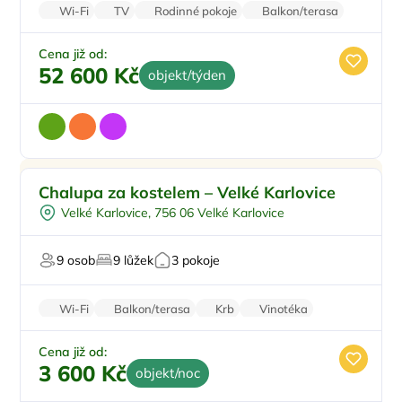
Wi-Fi
TV
Rodinné pokoje
Balkon/terasa
Parkování zdarma
Cena již od:
52 600 Kč
objekt/týden
Pro rodiny s dětmi
Chalupa za kostelem – Velké Karlovice
Pro skupiny
Velké Karlovice, 756 06 Velké Karlovice
Dobíjecí stanice
Pro milovníky přírody
9 osob
9 lůžek
3 pokoje
Wi-Fi
Balkon/terasa
Krb
Vinotéka
Kamerový systém
Cena již od:
3 600 Kč
objekt/noc