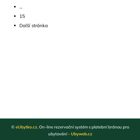
...
15
Další stránka
©
eUbytko.cz
. On-line rezervační systém s platební bránou pro
ubytování -
Ubyweb.cz