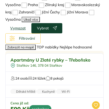
Vysočina
Praha
Zlínský kraj
Moravskoslezský
kraj
Zahraničí
Jižní Čechy
Jižní Morava
Vysočina
Ukaž více
Vymazat
Vybrat
Filtrování
TOP nabídky
Nejlépe hodnocené
Zobrazit na mapě
Pro rodiny s dětmi
Doporučujeme
Apartmány U Zlaté rybky – Třeboňsko
Koupací sud
Staňkov 146, 378 04 Staňkov
Vířivka
Sauna
24 osob
24 lůžek
8 pokojů
U vody
Dětské hřiště
Kuchyně
Wi-Fi
Rodinné pokoje
Balkon/terasa
Cena již od:
osoba/noc