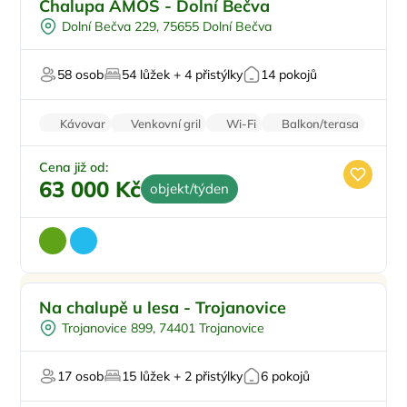
Chalupa AMOS - Dolní Bečva
Pro skupiny
Dolní Bečva 229, 75655 Dolní Bečva
Pro milovníky přírody
Firemní akce/teambuilding
58 osob
54 lůžek + 4 přistýlky
14 pokojů
Pro svatby a oslavy
Kávovar
Venkovní gril
Wi-Fi
Balkon/terasa
Zvířata povolena
Cena již od:
63 000 Kč
objekt/týden
Venkovní bazén
Doporučujeme
Na chalupě u lesa - Trojanovice
Koupací sud
Trojanovice 899, 74401 Trojanovice
Pro skupiny
Pro milovníky přírody
17 osob
15 lůžek + 2 přistýlky
6 pokojů
Na horách