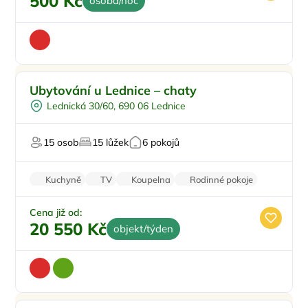
500 Kč
osoba/noc
Pro rodiny s dětmi
Ubytování u Lednice – chaty
Venkovní bazén
Lednická 30/60, 690 06 Lednice
Koupací sud
Ve vinici
15 osob
15 lůžek
6 pokojů
U vody
Kuchyně
TV
Koupelna
Rodinné pokoje
Klimatizace
Cena již od:
20 550 Kč
objekt/týden