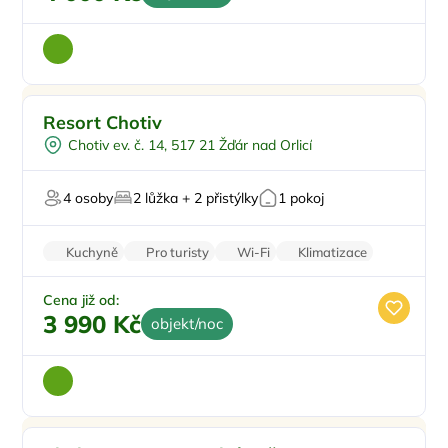
Pro dva
Doporučujeme
Resort Chotiv
Venkovní gril
Chotiv ev. č. 14, 517 21 Žďár nad Orlicí
V lese
U vody
4 osoby
2 lůžka + 2 přistýlky
1 pokoj
Pro milovníky přírody
Kuchyně
Pro turisty
Wi-Fi
Klimatizace
Stolní hry
Cena již od:
3 990 Kč
objekt/noc
Dětské hřiště
Doporučujeme