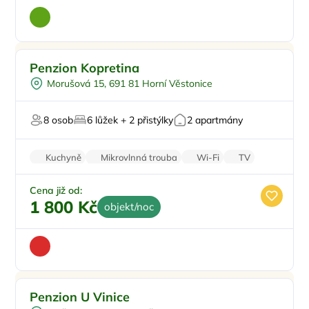
Venkovní posezení
Penzion Kopretina
Ve vinici
Morušová 15, 691 81 Horní Věstonice
U jezera
Pro milovníky vína
8 osob
6 lůžek + 2 přistýlky
2 apartmány
V rekreační oblasti
Kuchyně
Mikrovlnná trouba
Wi-Fi
TV
Balkon/terasa
Cena již od:
1 800 Kč
objekt/noc
Ve vinici
Doporučujeme
Penzion U Vinice
Vodní sporty