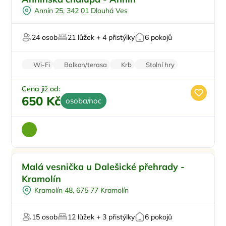
U lesa
Annín 25, 342 01 Dlouhá Ves
U vody
Firemní akce/teambuilding
24 osob
21 lůžek + 4 přistýlky
6 pokojů
V chráněném uzemí
Wi-Fi
Balkon/terasa
Krb
Stolní hry
Parkování zdarma
Cena již od:
650 Kč
osoba/noc
Pro rodiny s dětmi
Doporučujeme
Malá vesnička u Dalešické přehrady -
Pro skupiny
Kramolín
U vody
Kramolín 48, 675 77 Kramolín
Pro rybáře
Firemní akce/teambuilding
15 osob
12 lůžek + 3 přistýlky
6 pokojů