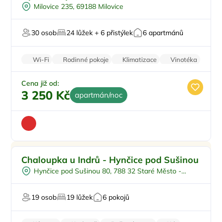
Venkovní bazén
Milovice 235, 69188 Milovice
Pro skupiny
Pro cyklisty
30 osob
24 lůžek + 6 přistýlek
6 apartmánů
Pro milovníky vína
Wi-Fi
Rodinné pokoje
Klimatizace
Vinotéka
Kamerový systém
Cena již od:
3 250 Kč
apartmán/noc
Pro skupiny
Doporučujeme
Chaloupka u Indrů - Hynčice pod Sušinou
U vody
Hynčice pod Sušinou 80, 788 32 Staré Město -
U sjezdovky
Chrastice
Na horách
19 osob
19 lůžek
6 pokojů