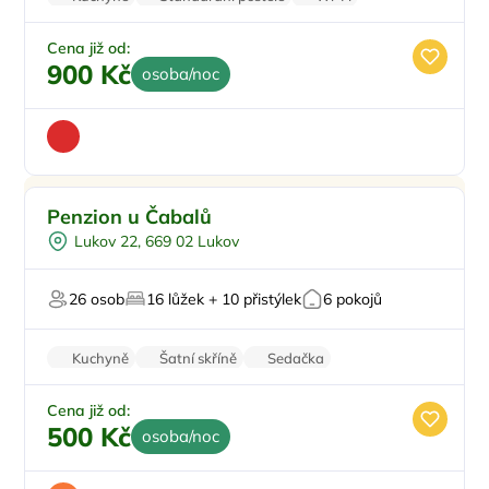
Balkon/terasa
Klimatizace
Cena již od:
900 Kč
osoba/noc
Pro rodiny s dětmi
Penzion u Čabalů
Dětské hřiště
Lukov 22, 669 02 Lukov
Pro turisty
U vody
26 osob
16 lůžek + 10 přistýlek
6 pokojů
V národním parku
Kuchyně
Šatní skříně
Sedačka
Rodinné pokoje
Zvířata povolena
Cena již od:
500 Kč
osoba/noc