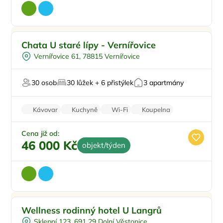
Pro rodiny s dětmi
Doporučujeme
Chata U staré lípy - Vernířovice
Venkovní bazén
Vernířovice 61, 78815 Vernířovice
Pro skupiny
Vířivka
30 osob
30 lůžek + 6 přistýlek
3 apartmány
Sauna
Kávovar
Kuchyně
Wi-Fi
Koupelna
Parkování zdarma
Cena již od:
46 000 Kč
objekt/týden
Venkovní bazén
Doporučujeme
Wellness rodinný hotel U Langrů
Polopenze
Sklepní 123, 691 29 Dolní Věstonice