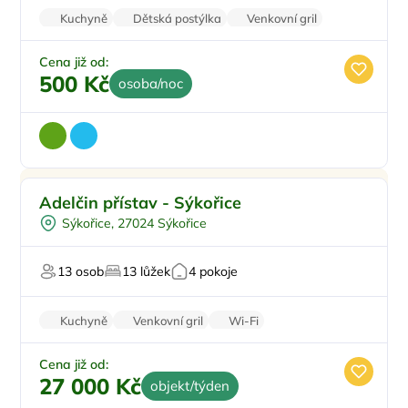
Kuchyně
Dětská postýlka
Venkovní gril
Šatní skříně
Wi-Fi
Cena již od:
500 Kč
osoba/noc
Pro rodiny s dětmi
Doporučujeme
Adelčin přístav - Sýkořice
Půjčení kol
Sýkořice, 27024 Sýkořice
Venkovní bazén
Pro skupiny
13 osob
13 lůžek
4 pokoje
U vody
Kuchyně
Venkovní gril
Wi-Fi
Zvířata povolena
Pračka
Cena již od:
27 000 Kč
objekt/týden