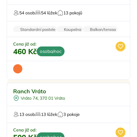
U vody
54 osob
54 lůžek
13 pokojů
Standardní postele
Koupelna
Balkon/terasa
Pračka
Parkování zdarma
Cena již od:
460 Kč
osoba/noc
Ranch Vráto
Vráto 74, 370 01 Vráto
13 osob
13 lůžek
3 pokoje
Cena již od: