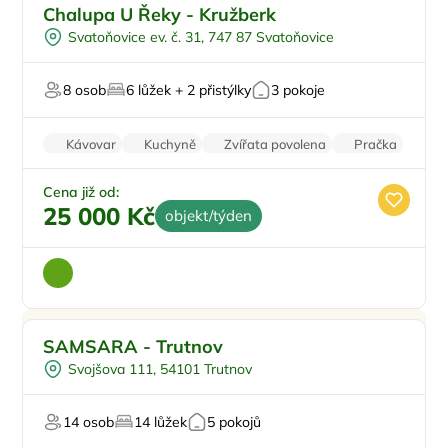
Pro rodiny s dětmi
Doporučujeme
Chalupa U Řeky - Kružberk
Koupací sud
Svatoňovice ev. č. 31, 747 87 Svatoňovice
Sauna
U lesa
8 osob
6 lůžek + 2 přistýlky
3 pokoje
U vody
Kávovar
Kuchyně
Zvířata povolena
Pračka
Vysavač
Cena již od:
25 000 Kč
objekt/týden
Pro rodiny s dětmi
Doporučujeme
SAMSARA - Trutnov
Koupací sud
Svojšova 111, 54101 Trutnov
Vyjížďky na koních
Sauna
14 osob
14 lůžek
5 pokojů
U lesa