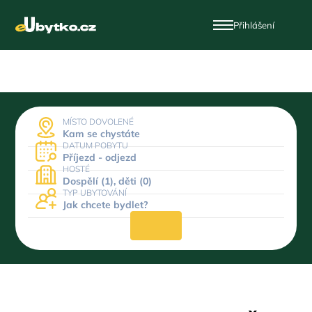
Přihlášení
MÍSTO DOVOLENÉ
Kam se chystáte
DATUM POBYTU
Příjezd - odjezd
HOSTÉ
Dospělí (1), děti (0)
TYP UBYTOVÁNÍ
Jak chcete bydlet?