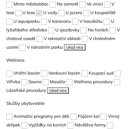
Mimo město/obec
Na samotě
Ve vinici
V
lese
U lesa
U vody
U jezera
U koupaliště
U aquaparku
V karavanu
V hausbótu
U
lyžařského střediska
U sjezdovky
Na horách
V
chatové osadě
V rekreační oblasti
V chráněném
uzemí
V národním parku
Ukaž více
Wellness
Vnitřní bazén
Venkovní bazén
Koupací sud
Vířivka
Sauna
Masáže
Wellness procedury
Lázeňské procedury
Ukaž více
Služby ubytovatele
Animační programy pro děti
Půjčení kol
Vinný
sklípek
Vyjížďky na koních
Návštěva farmy