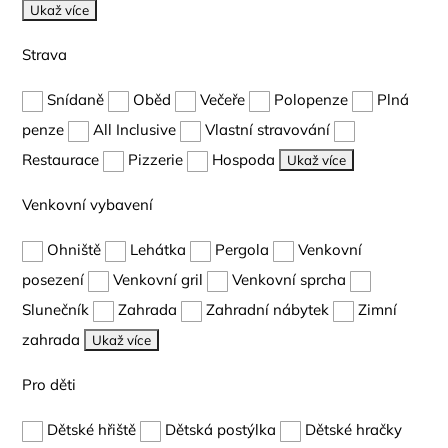
Ukaž více
Strava
Snídaně
Oběd
Večeře
Polopenze
Plná
penze
All Inclusive
Vlastní stravování
Restaurace
Pizzerie
Hospoda
Ukaž více
Venkovní vybavení
Ohniště
Lehátka
Pergola
Venkovní
posezení
Venkovní gril
Venkovní sprcha
Slunečník
Zahrada
Zahradní nábytek
Zimní
zahrada
Ukaž více
Pro děti
Dětské hřiště
Dětská postýlka
Dětské hračky