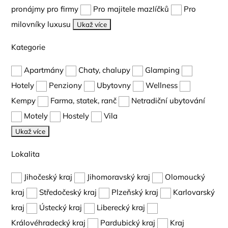
pronájmy pro firmy
Pro majitele mazlíčků
Pro
milovníky luxusu
Ukaž více
Kategorie
Apartmány
Chaty, chalupy
Glamping
Hotely
Penziony
Ubytovny
Wellness
Kempy
Farma, statek, ranč
Netradiční ubytování
Motely
Hostely
Vila
Ukaž více
Lokalita
Jihočeský kraj
Jihomoravský kraj
Olomoucký
kraj
Středočeský kraj
Plzeňský kraj
Karlovarský
kraj
Ústecký kraj
Liberecký kraj
Královéhradecký kraj
Pardubický kraj
Kraj