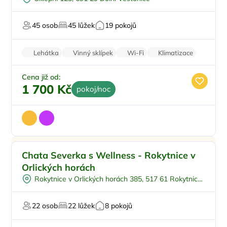
Vířivka
Masáže
45 osob
45 lůžek
19 pokojů
Pro milovníky vína
Lehátka
Vinný sklípek
Wi-Fi
Klimatizace
Parkování zdarma
Cena již od:
1 700 Kč
pokoj/noc
Koupací sud
Doporučujeme
Chata Severka s Wellness - Rokytnice v
Vířivka
Orlických horách
Restaurace
Rokytnice v Orlických horách 385, 517 61 Rokytnice
U sjezdovky
v Orlických horách
Pro majitele mazlíčků
22 osob
22 lůžek
8 pokojů