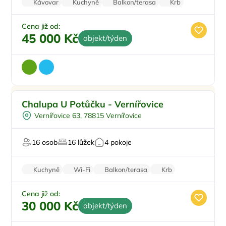
Kávovar
Kuchyně
Balkon/terasa
Krb
Parkování zdarma
Cena již od:
45 000 Kč
objekt/týden
Pro rodiny s dětmi
Doporučujeme
Chalupa U Potůčku - Vernířovice
Na samotě
Vernířovice 63, 78815 Vernířovice
Pro hosty s omezením
Pro majitele mazlíčků
16 osob
16 lůžek
4 pokoje
V chráněném uzemí
Kuchyně
Wi-Fi
Balkon/terasa
Krb
Pračka
Cena již od:
30 000 Kč
objekt/týden