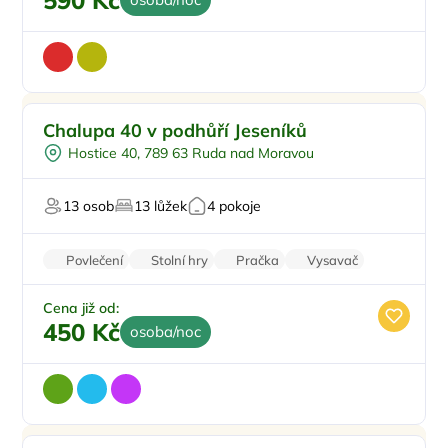
590 Kč
Venkovní bazén
Doporučujeme
Chalupa 40 v podhůří Jeseníků
Koupací sud
Hostice 40, 789 63 Ruda nad Moravou
Vířivka
Sauna
13 osob
13 lůžek
4 pokoje
U vody
Povlečení
Stolní hry
Pračka
Vysavač
Parkování zdarma
Cena již od:
450 Kč
osoba/noc