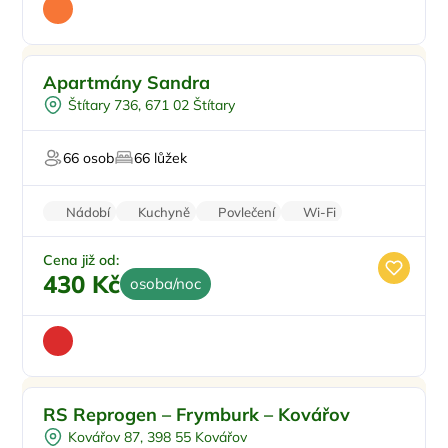
Venkovní bazén
Apartmány Sandra
Pro cyklisty
Štítary 736, 671 02 Štítary
U vody
Pro rybáře
66 osob
66 lůžek
Nádobí
Kuchyně
Povlečení
Wi-Fi
Bezbariérový vstup
Cena již od:
430 Kč
osoba/noc
Ve městě/obci
RS Reprogen – Frymburk – Kovářov
Pro čtyři
Kovářov 87, 398 55 Kovářov
Pro skupiny