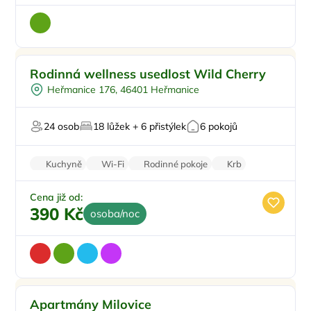
Venkovní bazén
Doporučujeme
Rodinná wellness usedlost Wild Cherry
Koupací sud
Heřmanice 176, 46401 Heřmanice
Polopenze
Sauna
24 osob
18 lůžek + 6 přistýlek
6 pokojů
Pro svatby a oslavy
Kuchyně
Wi-Fi
Rodinné pokoje
Krb
Zvířata povolena
Cena již od:
390 Kč
osoba/noc
Pro rodiny s dětmi
Doporučujeme
Apartmány Milovice