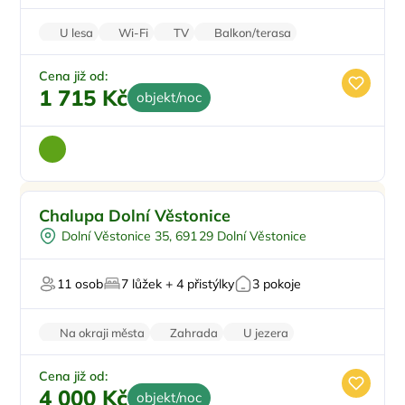
U lesa
Wi-Fi
TV
Balkon/terasa
Parkování zdarma
Cena již od:
1 715 Kč
objekt/noc
Pro rodiny s dětmi
Doporučujeme
Chalupa Dolní Věstonice
Pro čtyři
Dolní Věstonice 35, 691 29 Dolní Věstonice
Vinný sklípek
Pro skupiny
11 osob
7 lůžek + 4 přistýlky
3 pokoje
Firemní akce/teambuilding
Na okraji města
Zahrada
U jezera
Pro milovníky vína
Zvířata povolena
Cena již od:
4 000 Kč
objekt/noc