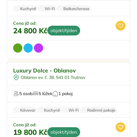
Kuchyně
Wi-Fi
Balkon/terasa
Bezbariérový vstup
Cena již od:
24 800 Kč
objekt/týden
Pro rodiny s dětmi
Doporučujeme
Luxury Dolce - Oblanov
Pro čtyři
Oblanov ev. č. 38, 541 01 Trutnov
Vířivka
Vodní sporty
5 osob
5 lůžek
1 pokoj
U vody
Kávovar
Kuchyně
Wi-Fi
Rodinné pokoje
Klimatizace
Cena již od:
19 800 Kč
objekt/týden