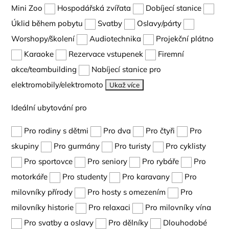
Mini Zoo
Hospodářská zvířata
Dobíjecí stanice
Úklid během pobytu
Svatby
Oslavy/párty
Worshopy/školení
Audiotechnika
Projekční plátno
Karaoke
Rezervace vstupenek
Firemní
akce/teambuilding
Nabíjecí stanice pro
elektromobily/elektromoto
Ukaž více
Ideální ubytování pro
Pro rodiny s dětmi
Pro dva
Pro čtyři
Pro
skupiny
Pro gurmány
Pro turisty
Pro cyklisty
Pro sportovce
Pro seniory
Pro rybáře
Pro
motorkáře
Pro studenty
Pro karavany
Pro
milovníky přírody
Pro hosty s omezením
Pro
milovníky historie
Pro relaxaci
Pro milovníky vína
Pro svatby a oslavy
Pro dělníky
Dlouhodobé