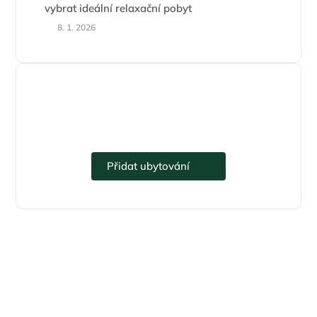
vybrat ideální relaxační pobyt
8. 1. 2026
Přidejte se k eUbytko.cz i vy.
Přidat ubytování