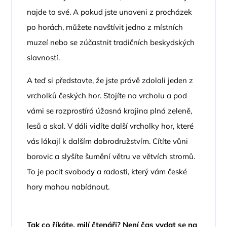
najde to své. A pokud jste unaveni z procházek
po horách, můžete navštívit jedno z místních
muzeí nebo se zúčastnit tradičních beskydských
slavností.
A teď si představte, že jste právě zdolali jeden z
vrcholků českých hor. Stojíte na vrcholu a pod
vámi se rozprostírá úžasná krajina plná zeleně,
lesů a skal. V dáli vidíte další vrcholky hor, které
vás lákají k dalším dobrodružstvím. Cítíte vůni
borovic a slyšíte šumění větru ve větvích stromů.
To je pocit svobody a radosti, který vám české
hory mohou nabídnout.
Tak co říkáte, milí čtenáři? Není čas vydat se na