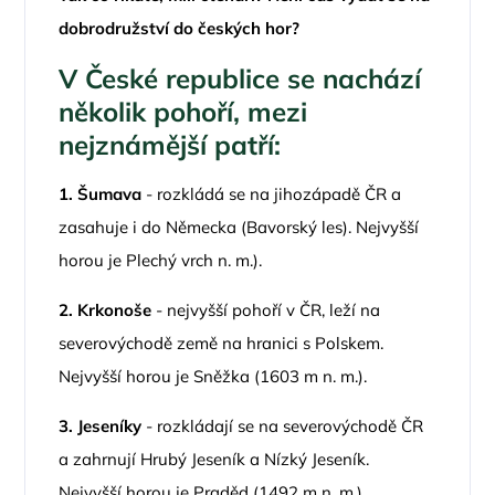
dobrodružství do českých hor?
V České republice se nachází
několik pohoří, mezi
nejznámější patří:
1.
Šumava
- rozkládá se na jihozápadě ČR a
zasahuje i do Německa (Bavorský les). Nejvyšší
horou je Plechý vrch n. m.).
2.
Krkonoše
- nejvyšší pohoří v ČR, leží na
severovýchodě země na hranici s Polskem.
Nejvyšší horou je Sněžka (1603 m n. m.).
3.
Jeseníky
- rozkládají se na severovýchodě ČR
a zahrnují Hrubý Jeseník a Nízký Jeseník.
Nejvyšší horou je Praděd (1492 m n. m.).