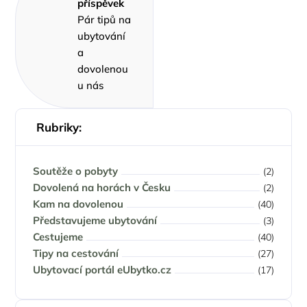
příspěvek
Pár tipů na
ubytování
a
dovolenou
u nás
Rubriky:
Soutěže o pobyty
(2)
Dovolená na horách v Česku
(2)
Kam na dovolenou
(40)
Představujeme ubytování
(3)
Cestujeme
(40)
Tipy na cestování
(27)
Ubytovací portál eUbytko.cz
(17)