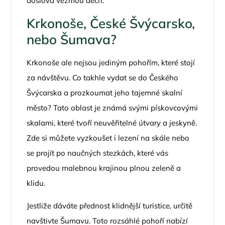
doslova vezmou dech.
Krkonoše, České Švýcarsko,
nebo Šumava?
Krkonoše ale nejsou jediným pohořím, které stojí
za návštěvu. Co takhle vydat se do Českého
Švýcarska a prozkoumat jeho tajemné skalní
město? Tato oblast je známá svými pískovcovými
skalami, které tvoří neuvěřitelné útvary a jeskyně.
Zde si můžete vyzkoušet i lezení na skále nebo
se projít po naučných stezkách, které vás
provedou malebnou krajinou plnou zeleně a
klidu.
Jestliže dáváte přednost klidnější turistice, určitě
navštivte Šumavu. Toto rozsáhlé pohoří nabízí