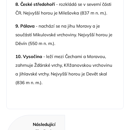
8.
České středohoří
- rozkládá se v severní části
ČR. Nejvyšší horou je Milešovka (837 m n. m.).
9.
Pálava
- nachází se na jihu Moravy a je
součástí Mikulovské vrchoviny. Nejvyšší horou je
Děvín (550 m n. m.).
10.
Vysočina
- leží mezi Čechami a Moravou,
zahrnuje Žďárské vrchy, Křižanovskou vrchovinu
a Jihlavské vrchy. Nejvyšší horou je Devět skal
(836 m n. m.).
Následující