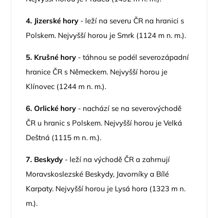
4.
Jizerské hory
- leží na severu ČR na hranici s
Polskem. Nejvyšší horou je Smrk (1124 m n. m.).
5.
Krušné hory
- táhnou se podél severozápadní
hranice ČR s Německem. Nejvyšší horou je
Klínovec (1244 m n. m.).
6.
Orlické hory
- nachází se na severovýchodě
ČR u hranic s Polskem. Nejvyšší horou je Velká
Deštná (1115 m n. m.).
7.
Beskydy
- leží na východě ČR a zahrnují
Moravskoslezské Beskydy, Javorníky a Bílé
Karpaty. Nejvyšší horou je Lysá hora (1323 m n.
m.).