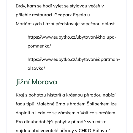
Brdy, kam se hodí výlet se stylovou večeří v
přilehlé restauraci. Geopark Egeria u
Mariánských Lázní představuje sopečnou oblast.
https://www.eubytko.cz/ubytovani/chalupa-
pomnenka/
https://www.eubytko.cz/ubytovani/apartman-
alsovka/
Jižní Morava
Kraj s bohatou historií a krásnou přírodou nabízí
řadu tipů. Malebné Brno s hradem Špilberkem lze
doplnit o Lednice se zámkem a Valtice s areálem.
Pro dlouhodobější pobyt v přírodě svá místa
najdou obdivovatelé přírody v CHKO Pálava či