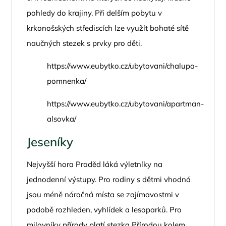
pohledy do krajiny. Při delším pobytu v
krkonošských střediscích lze využít bohaté sítě
naučných stezek s prvky pro děti.
https://www.eubytko.cz/ubytovani/chalupa-
pomnenka/
https://www.eubytko.cz/ubytovani/apartman-
alsovka/
Jeseníky
Nejvyšší hora Praděd láká výletníky na
jednodenní výstupy. Pro rodiny s dětmi vhodná
jsou méně náročná místa se zajímavostmi v
podobě rozhleden, vyhlídek a lesoparků. Pro
milovníky přírody platí stezka Přírodou kolem