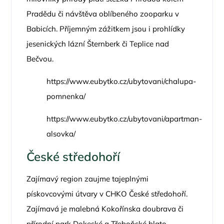
Pradědu či návštěva oblíbeného zooparku v
Babicích. Příjemným zážitkem jsou i prohlídky
jesenických lázní Šternberk či Teplice nad
Bečvou.
https://www.eubytko.cz/ubytovani/chalupa-
pomnenka/
https://www.eubytko.cz/ubytovani/apartman-
alsovka/
České středohoří
Zajímavý region zaujme tajeplnými
pískovcovými útvary v CHKO České středohoří.
Zajímavá je malebná Kokořínska doubrava či
přírodní park Dokeské a Třeboňské blato.