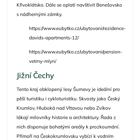
Křivoklátsko. Dále se oplatí navštívit Benešovsko
s nádhernými zámky.
https://www.eubytko.cz/ubytovani/rezidence-
davids-apartments-12/
https://www.eubytko.cz/ubytovani/pension-
vetrny-mlyn/
Jižní Čechy
Tento kraj obklopený lesy Šumavy je ideální pro
pěší turistiku i cykloturistiku. Skvosty jako Český
Krumlov, Hluboká nad Vltavou nebo Zvíkov
lákají milovníky historie a architektury. Řada z
nich disponuje bohatými areály k prozkoumání.
Přímoří na Českokrumlovsku vybízí k vodním