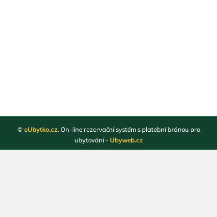
©
eUbytko.cz
. On-line rezervační systém s platební bránou pro
ubytování -
Ubyweb.cz
Registrace ubytovatelů
Webové stránky ubytování
Magazín
Obchodní podmínky
Ochrana osobních údajů