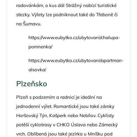
radovánkám, o kus dál Strážný nabízí turistické
stezky. Výlety lze podniknout také do Třeboně či
na Šumavu.
https://www.eubytko.cz/ubytovani/chalupa-
pomnenka/
https://www.eubytko.cz/ubytovani/apartman-
alsovka/
Plzeňsko
Plzeň s podzemím a radnicí je ideální na
jednodenní výlet. Romantické jsou také zámky
Horšovský Týn, Kašperk nebo Nebílov. Cyklisty
potěší cyklotrasy v CHKO Úslava nebo Zámecký
vrch. Oblíbená jsou také jezírka u Mníšku pod