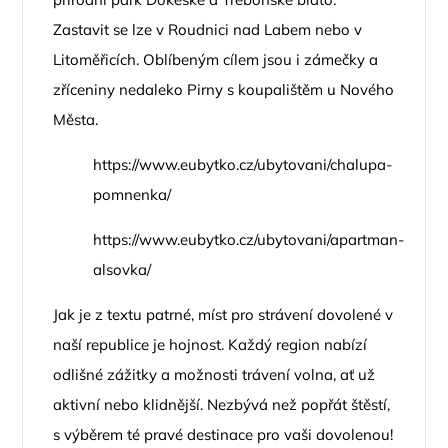
Zastavit se lze v Roudnici nad Labem nebo v
Litoměřicích. Oblíbeným cílem jsou i zámečky a
zříceniny nedaleko Pirny s koupalištěm u Nového
Města.
https://www.eubytko.cz/ubytovani/chalupa-
pomnenka/
https://www.eubytko.cz/ubytovani/apartman-
alsovka/
Jak je z textu patrné, míst pro strávení dovolené v
naší republice je hojnost. Každý region nabízí
odlišné zážitky a možnosti trávení volna, ať už
aktivní nebo klidnější. Nezbývá než popřát štěstí,
s výběrem té pravé destinace pro vaši dovolenou!