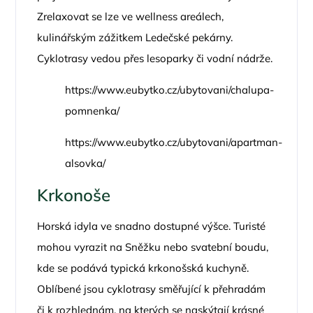
Zrelaxovat se lze ve wellness areálech,
kulinářským zážitkem Ledečské pekárny.
Cyklotrasy vedou přes lesoparky či vodní nádrže.
https://www.eubytko.cz/ubytovani/chalupa-
pomnenka/
https://www.eubytko.cz/ubytovani/apartman-
alsovka/
Krkonoše
Horská idyla ve snadno dostupné výšce. Turisté
mohou vyrazit na Sněžku nebo svatební boudu,
kde se podává typická krkonošská kuchyně.
Oblíbené jsou cyklotrasy směřující k přehradám
či k rozhlednám, na kterých se naskýtají krásné