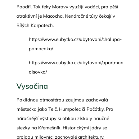
Poodří. Tok řeky Moravy využijí vodáci, pro pěší
atraktivní je Macocha. Nenáročné túry čekají v
Bílých Karpatech.
https://www.eubytko.cz/ubytovani/chalupa-
pomnenka/
https://www.eubytko.cz/ubytovani/apartman-
alsovka/
Vysočina
Poklidnou atmosférou zaujmou zachovalá
městečka jako Telč, Humpolec či Počátky. Pro
náročnější výstupy si oblibu získaly naučné
stezky na Křemešník. Historickými jádry se
projdou milovníci zachovalé architektury.