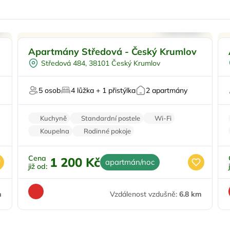
Pro dva
Apartmány Středová - Český Krumlov
Vodní sporty
Středová 484, 38101 Český Krumlov
Pro milovníky historie
5 osob
4 lůžka + 1 přistýlka
2 apartmány
Kuchyně
Standardní postele
Wi-Fi
Koupelna
Rodinné pokoje
Cena
1 200 Kč
apartmán/noc
již od:
m
Vzdálenost vzdušně:
6.8 km