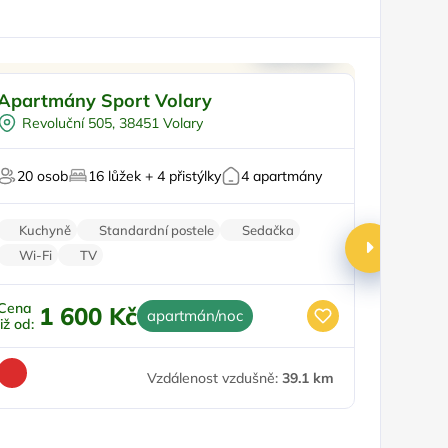
Pro dva
Pro rodin
Apartmány Sport Volary
Apartm
Pro čtyři
Pro
Revoluční 505, 38451 Volary
Nové 
Pro turisty
Pro 
U lesa
Venkov
20 osob
16 lůžek + 4 přistýlky
4 apartmány
4 oso
V chráněném uzemí
U l
Kuchyně
Standardní postele
Sedačka
Dětská
Wi-Fi
TV
Zahra
Cena
Cena
1 600 Kč
5
apartmán/noc
již od:
již od:
Vzdálenost vzdušně:
39.1 km