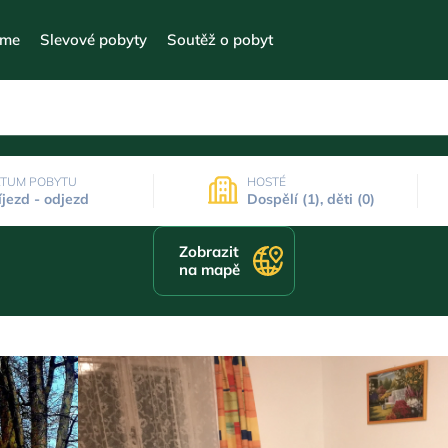
eme
Slevové pobyty
Soutěž o pobyt
TUM POBYTU
HOSTÉ
íjezd - odjezd
Dospělí (1), děti (0)
Zobrazit
na mapě