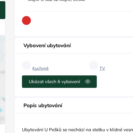
Vybavení ubytování
Kuchyně
TV
Ukázat všech 6 vybavení
Popis ubytování
Ubytování U Pešků se nachází na statku v klidné ves