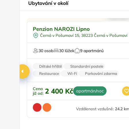
Ubytování v okolí
Pro rodiny s dětmi
Penzion NAROZI Lipno
Venkovní bazén
Černá v Pošumaví 15, 38223 Černá v Pošumaví
U vody
Pro milovníky přírody
30 osob
30 lůžek
9 apartmánů
Pro relaxaci
Dětské hřiště
Standardní postele
Restaurace
Wi-Fi
Parkování zdarma
Cena
2 400 Kč
apartmán/noc
již od:
Vzdálenost vzdušně:
24.2 k