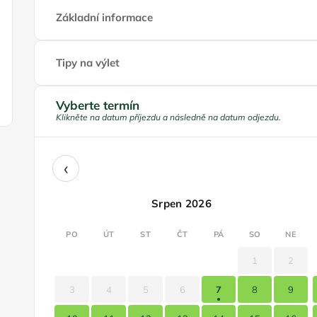
Základní informace
Tipy na výlet
Vyberte termín
Klikněte na datum příjezdu a následně na datum odjezdu.
‹
Srpen 2026
PO
ÚT
ST
ČT
PÁ
SO
NE
1
2
3
4
5
6
7
8
9