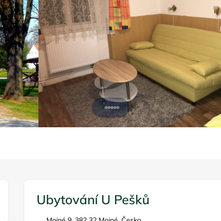
Ubytování U Pešků
Mojné 9, 382 32 Mojné, Česko