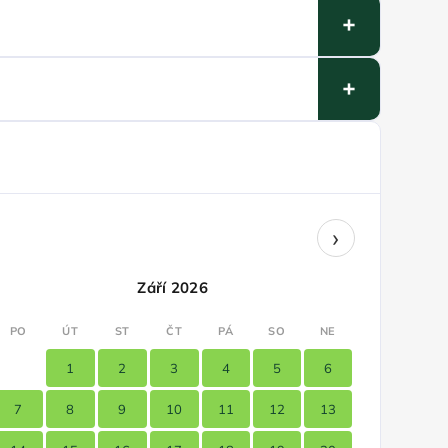
›
Září 2026
PO
ÚT
ST
ČT
PÁ
SO
NE
1
2
3
4
5
6
7
8
9
10
11
12
13