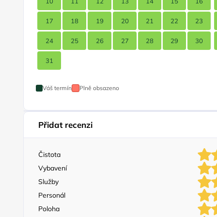
10
11
12
13
14
15
16
17
18
19
20
21
22
23
24
25
26
27
28
29
30
31
Váš termín
Plně obsazeno
Přidat recenzi
Čistota
Vybavení
Služby
Personál
Poloha