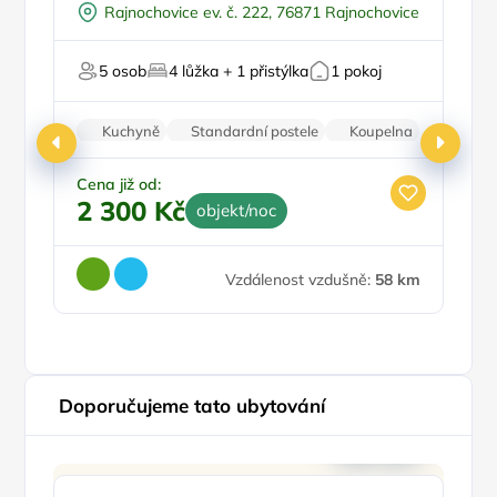
Rajnochovice ev. č. 222, 76871 Rajnochovice
Vířivka
Pro turisty
Pr
5 osob
4 lůžka + 1 přistýlka
1 pokoj
U lesa
P
Kuchyně
Standardní postele
Koupelna
Krb
Bezbariérový vstup
Cena již od:
Ce
2 300 Kč
4
objekt/noc
Vzdálenost vzdušně:
58 km
Doporučujeme tato ubytování
Doporučujeme