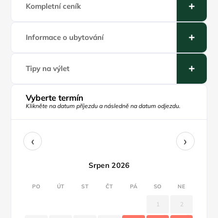
Kompletní ceník
Informace o ubytování
Tipy na výlet
Vyberte termín
Klikněte na datum příjezdu a následně na datum odjezdu.
‹
›
Srpen 2026
PO
ÚT
ST
ČT
PÁ
SO
NE
1
2