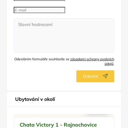
Odesláním formuláře souhlasíte se
zásadami ochrany osobních
údajů
.
Odeslat
Ubytování v okolí
Pro rodiny s dětmi
Chata Victory 1 - Rajnochovice
C
Venkovní bazén