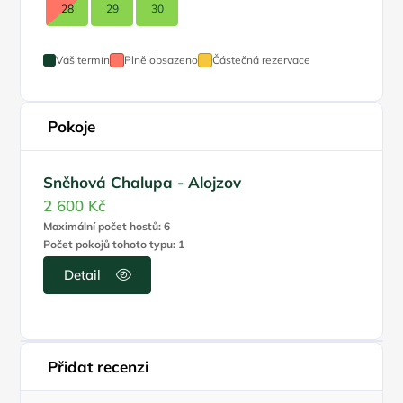
28
29
30
Váš termín
Plně obsazeno
Částečná rezervace
Pokoje
Sněhová Chalupa - Alojzov
2 600 Kč
Maximální počet hostů: 6
Počet pokojů tohoto typu: 1
Detail
Přidat recenzi