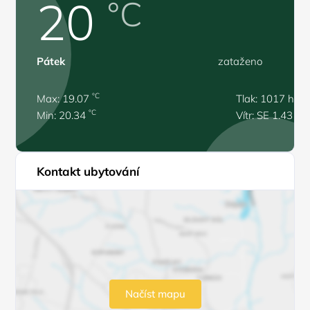
20
°C
Pátek
zataženo
°C
Max: 19.07
Tlak: 1017 hPa
°C
Min: 20.34
Vítr: SE 1.43 m/
Kontakt ubytování
Načíst mapu