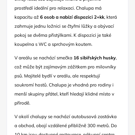
prostředí ideální pro relaxaci. Chalupa má
kapacitu až
6 osob a nabízí dispozici 2+kk
, která
zahrnuje jednu ložnici se čtyřmi lůžky a obývací
pokoj se dvěma přistýlkami. K dispozici je také
koupelna s WC a sprchovým koutem.
V areálu se nachází smečka
16 sibiřských husky
,
což může být zajímavým zážitkem pro milovníky
psů. Majitelé bydlí v areálu, ale respektují
soukromí hostů. Chalupa je vhodná pro rodiny i
menší skupiny přátel, kteří hledají klidné místo v
přírodě.
V okolí chalupy se nachází autobusová zastávka
a obchod, obojí vzdálené přibližně 300 metrů. Do
10 km jsou dostupné restaurace, nákupní centra,