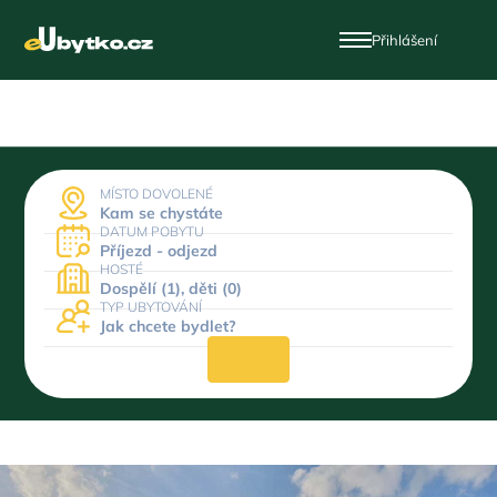
Přihlášení
MÍSTO DOVOLENÉ
Kam se chystáte
DATUM POBYTU
Příjezd - odjezd
HOSTÉ
Dospělí (1), děti (0)
TYP UBYTOVÁNÍ
Jak chcete bydlet?