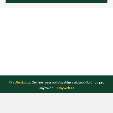
©
eUbytko.cz
. On-line rezervační systém s platební bránou pro
ubytování -
Ubyweb.cz
Registrace ubytovatelů
Webové stránky ubytování
Magazín