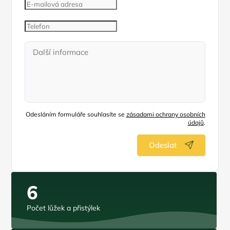
Odesláním formuláře souhlasíte se
zásadami ochrany osobních
údajů
.
Odeslat
6
Počet lůžek a přistýlek