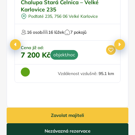
Chalupa Stará Celnica – Velké
C
Karlovice 235
Podťaté 235, 756 06 Velké Karlovice
16 osob
16 lůžek
7 pokojů
Cena již od:
7 200 Kč
objekt/noc
Vzdálenost vzdušně:
95.1 km
Zavolat majiteli
Nezávazná rezervace