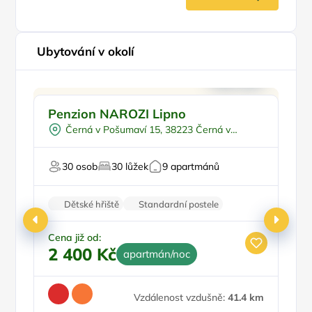
Ubytování v okolí
Pro rodiny s dětmi
Penzion NAROZI Lipno
A
Venkovní bazén
K
Černá v Pošumaví 15, 38223 Černá v
U vody
Pr
Pošumaví
Pro milovníky přírody
30 osob
30 lůžek
9 apartmánů
Pro relaxaci
Dětské hřiště
Standardní postele
Restaurace
Wi-Fi
Parkování zdarma
Cena již od:
2 400 Kč
apartmán/noc
Ce
1
Vzdálenost vzdušně:
41.4 km