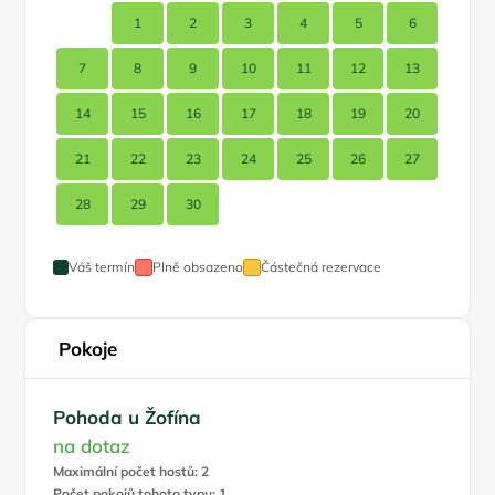
1
2
3
4
5
6
7
8
9
10
11
12
13
14
15
16
17
18
19
20
21
22
23
24
25
26
27
28
29
30
Váš termín
Plně obsazeno
Částečná rezervace
Pokoje
Pohoda u Žofína
na dotaz
Maximální počet hostů: 2
Počet pokojů tohoto typu: 1