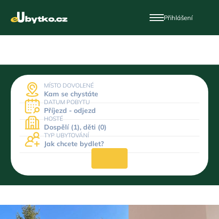
Přihlášení
MÍSTO DOVOLENÉ
Kam se chystáte
DATUM POBYTU
Příjezd - odjezd
HOSTÉ
Dospělí (1), děti (0)
TYP UBYTOVÁNÍ
Jak chcete bydlet?