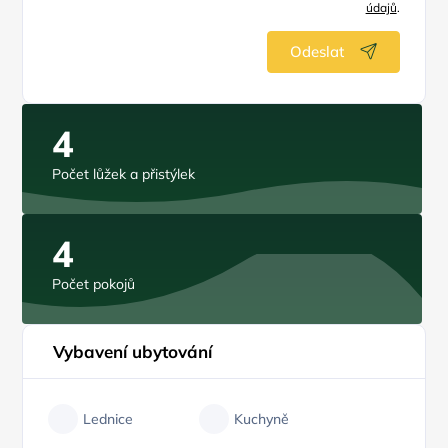
údajů
.
Odeslat
4
Počet lůžek a přistýlek
4
Počet pokojů
Vybavení ubytování
Lednice
Kuchyně