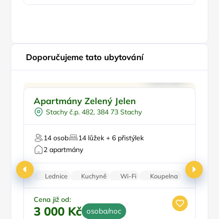
Doporučujeme tato ubytování
Sjezdové lyžování
Doporučujeme
Apartmány Zelený Jelen
A
Pro turisty
T
Stachy č.p. 482, 384 73 Stachy
Pro sportovce
14 osob
14 lůžek + 6 přistýlek
2 apartmány
Ce
Lednice
Kuchyně
Wi-Fi
Koupelna
5
Nekuřácký objekt
Cena již od:
3 000 Kč
osoba/noc