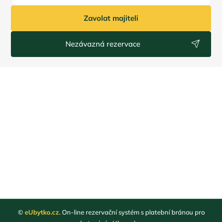
Zavolat majiteli
Nezávazná rezervace
©
eUbytko.cz
. On-line rezervační systém s platební bránou pro