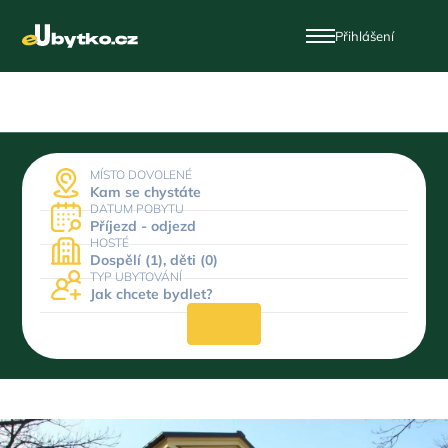
Přihlášení
MÍSTO DOVOLENÉ
Kam se chystáte
DATUM POBYTU
Příjezd - odjezd
HOSTÉ
Dospělí (1), děti (0)
TYP UBYTOVÁNÍ
Jak chcete bydlet?