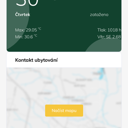
Čtvrtek
zataženo
°C
Max: 29.05
Tlak: 1018 hPa
°C
Min: 30.6
Vítr: SE 2.68 m/
Kontakt ubytování
Načíst mapu