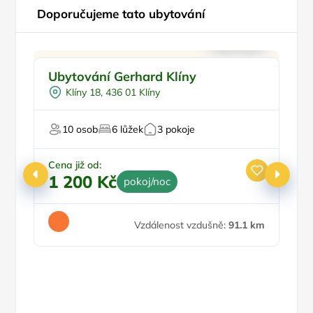
Doporučujeme tato ubytování
Doporučujeme
Pr
Ubytování Gerhard Klíny
P
Klíny 18, 436 01 Klíny
10 osob
6 lůžek
3 pokoje
Cena již od:
1 200 Kč
pokoj/noc
Ce
5
Vzdálenost vzdušně:
91.1 km