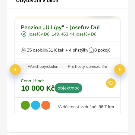
Ubytování v okolí
Pro skupiny
Pr
Penzion „U Lípy" - Josefův Důl
P
U lesa
n
Josefův Důl 149, 468 44 Josefův Důl
35 osob
31 lůžek + 4 přistýlky
8 pokojů
Worshopy/školení
Pro hosty s omezením
Firemní akce/teambuilding
Pro svatby a oslavy
Cena již od:
10 000 Kč
objekt/noc
Ce
6
Vzdálenost vzdušně:
96.7 km