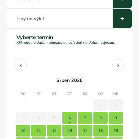
Tipy na výlet
Vyberte termín
Klikněte na datum příjezdu a následně na datum odjezdu.
‹
›
Srpen 2026
PO
ÚT
ST
ČT
PÁ
SO
NE
1
2
3
4
5
6
7
8
9
10
11
12
13
14
15
16