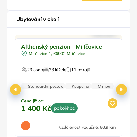
Ubytování v okolí
Ve městě/obci
Althanský penzion - Milíčovice
P
Snídaně
Milíčovice 1, 66902 Milíčovice
Pro turisty
23 osob
23 lůžek
11 pokojů
Fi
Standardní postele
Koupelna
Minibar
Parkování zdarma
Cena již od:
1 400 Kč
pokoj/noc
Ce
4
Vzdálenost vzdušně:
50.9 km