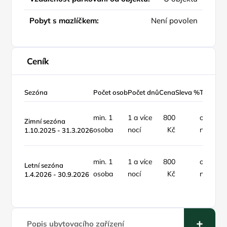
Pobyt s mazlíčkem:
Není povolen
Ceník
Sezóna
Počet osob
Počet dnů
Cena
Sleva %
Typ ceny
min. 1
1 a více
800
osoba /
Zimní sezóna
osoba
nocí
Kč
noc
1.10.2025 - 31.3.2026
min. 1
1 a více
800
osoba /
Letní sezóna
osoba
nocí
Kč
noc
1.4.2026 - 30.9.2026
Popis ubytovacího zařízení