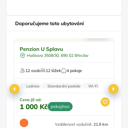
Doporučujeme tato ubytování
Snídaně
Doporučujeme
Pr
Penzion U Splavu
H
Sauna
Vy
Haškova 3508/30, 690 02 Břeclav
Vodní sporty
Tenis
12 osob
12 lůžek
4 pokoje
Badminton
Lednice
Standardní postele
Wi-Fi
Koupelna
Nekuřácký objekt
Cena již od:
Ce
1 000 Kč
9
pokoj/noc
Vzdálenost vzdušně:
21.9 km