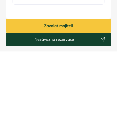
Zavolat majiteli
Nezávazná rezervace