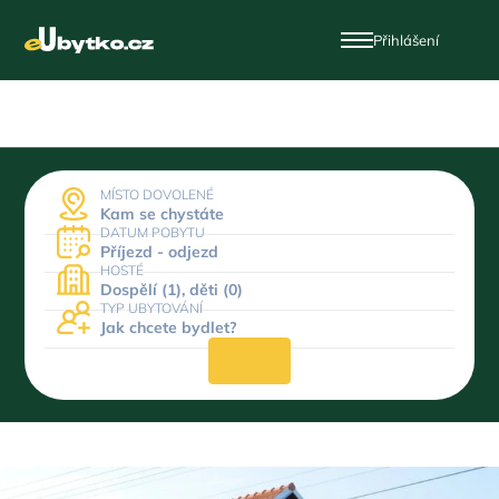
Přihlášení
MÍSTO DOVOLENÉ
Kam se chystáte
DATUM POBYTU
Příjezd - odjezd
HOSTÉ
Dospělí (1), děti (0)
TYP UBYTOVÁNÍ
Jak chcete bydlet?