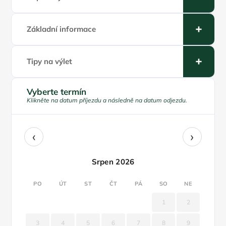
Základní informace
Tipy na výlet
Vyberte termín
Klikněte na datum příjezdu a následně na datum odjezdu.
‹
›
Srpen 2026
PO
ÚT
ST
ČT
PÁ
SO
NE
1
2
3
4
5
6
7
8
9