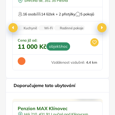
Smrčina 5e, 351 35 Plesná
Venkovní bazén
Venkovní gril
16 osob
14 lůžek + 2 přistýlky
5 pokojů
Pro majitele mazlíčků
Kuchyně
Wi-Fi
Rodinné pokoje
Balkon/terasa
Krb
Cena již od:
Ce
11 000 Kč
3
objekt/noc
Vzdálenost vzdušně:
4.4 km
Doporučujeme tato ubytování
Doporučujeme
Penzion MAX Klínovec
P
Háj 210, 431 91 Loučná pod Klínovcem