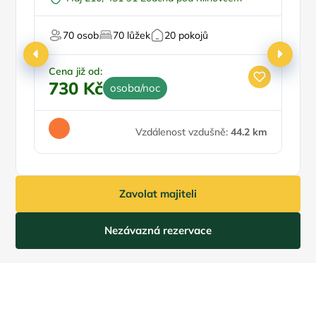
70 osob
70 lůžek
20 pokojů
Cena již od:
Ce
730 Kč
9
osoba/noc
Vzdálenost vzdušně:
44.2 km
Zavolat majiteli
Nezávazná rezervace