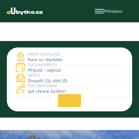
Přihlášení
MÍSTO DOVOLENÉ
Kam se chystáte
DATUM POBYTU
Příjezd - odjezd
HOSTÉ
Dospělí (1), děti (0)
TYP UBYTOVÁNÍ
Jak chcete bydlet?