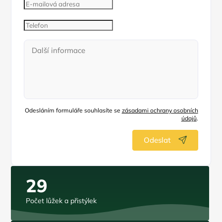
Odesláním formuláře souhlasíte se
zásadami ochrany osobních
údajů
.
Odeslat
29
Počet lůžek a přistýlek