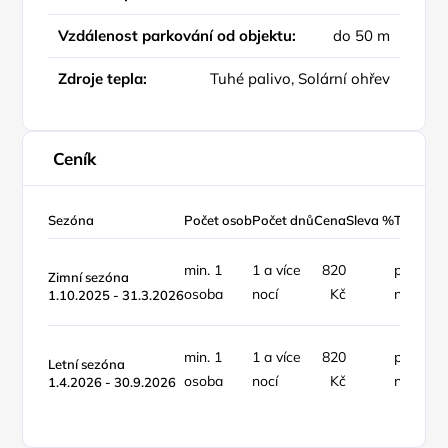
Vzdálenost parkování od objektu:
do 50 m
Zdroje tepla:
Tuhé palivo, Solární ohřev
Ceník
Sezóna
Počet osob
Počet dnů
Cena
Sleva %
Typ ceny
min. 1
1 a více
820
pokoj /
Zimní sezóna
osoba
nocí
Kč
noc
1.10.2025 - 31.3.2026
min. 1
1 a více
820
pokoj /
Letní sezóna
osoba
nocí
Kč
noc
1.4.2026 - 30.9.2026