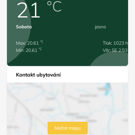
21
°C
Sobota
jasno
°C
Max: 20.61
Tlak: 1023 hPa
°C
Min: 20.61
Vítr: SE 2.53 m/
Kontakt ubytování
Načíst mapu