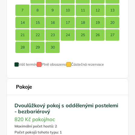
7
8
9
10
11
12
13
14
15
16
17
18
19
20
21
22
23
24
25
26
27
28
29
30
Váš termín
Plně obsazeno
Částečná rezervace
Pokoje
Dvoulůžkový pokoj s oddělenými postelemi
- bezbariérový
820 Kč
pokoj/noc
Maximální počet hostů: 2
Počet pokojů tohoto typu: 1