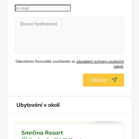
Odesláním formuláře souhlasíte se
zásadami ochrany osobních
údajů
.
Odeslat
Ubytování v okolí
Pro rodiny s dětmi
Pr
Smrčina Resort
S
Dětské hřiště