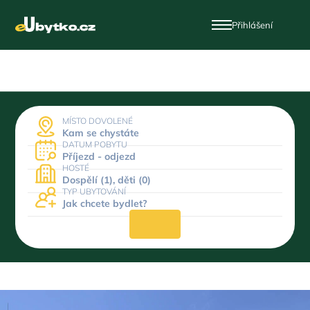
Přihlášení
MÍSTO DOVOLENÉ
Kam se chystáte
DATUM POBYTU
Příjezd - odjezd
HOSTÉ
Dospělí (1), děti (0)
TYP UBYTOVÁNÍ
Jak chcete bydlet?