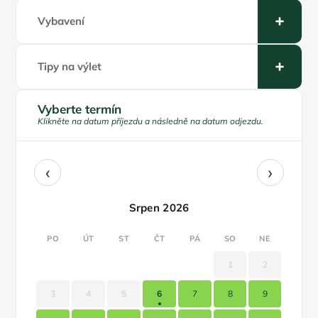
Vybavení
Tipy na výlet
Vyberte termín
Klikněte na datum příjezdu a následně na datum odjezdu.
‹
›
Srpen 2026
PO
ÚT
ST
ČT
PÁ
SO
NE
1
2
3
4
5
6
7
8
9