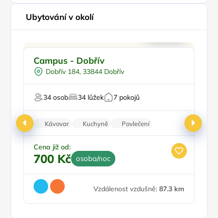
Ubytování v okolí
Pro rodiny s dětmi
P
Campus - Dobřív
S
Pro skupiny
Dobřív 184, 33844 Dobřív
Worshopy/školení
Pro svatby a oslavy
34 osob
34 lůžek
7 pokojů
Pro majitele mazlíčků
Pr
Kávovar
Kuchyně
Povlečení
Patrové postele
Balkon/terasa
Cena již od:
Ce
700 Kč
1
osoba/noc
Vzdálenost vzdušně:
87.3 km