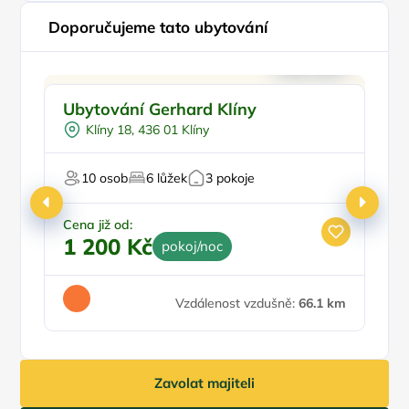
Doporučujeme tato ubytování
Doporučujeme
Ubytování Gerhard Klíny
P
Klíny 18, 436 01 Klíny
10 osob
6 lůžek
3 pokoje
Cena již od:
Ce
1 200 Kč
9
pokoj/noc
Vzdálenost vzdušně:
66.1 km
Zavolat majiteli