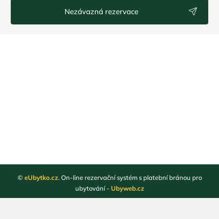
Nezávazná rezervace
©
eUbytko.cz
. On-line rezervační systém s platební bránou pro
ubytování -
Ubyweb.cz
Registrace ubytovatelů
Webové stránky ubytování